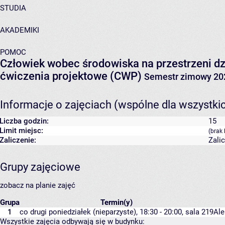
STUDIA
AKADEMIKI
POMOC
Człowiek wobec środowiska na przestrzeni d
ćwiczenia projektowe (CWP)
Semestr zimowy 20
Informacje o zajęciach (wspólne dla wszystki
Liczba godzin:
15
Limit miejsc:
(brak 
Zaliczenie:
Zali
Grupy zajęciowe
zobacz na planie zajęć
Grupa
Termin(y)
1
co drugi poniedziałek (nieparzyste), 18:30 - 20:00,
sala 219
Ale
Wszystkie zajęcia odbywają się w budynku: