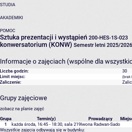
STUDIA
AKADEMIKI
POMOC
Sztuka prezentacji i wystąpień
200-HES-1S-023
konwersatorium (KONW)
Semestr letni 2025/202
Informacje o zajęciach (wspólne dla wszystki
Liczba godzin:
30
Limit miejsc:
(brak 
Zaliczenie:
Zali
Grupy zajęciowe
zobacz na planie zajęć
Grupa
Termin(y)
Prowadzący
Miej
1
każda środa, 16:45 - 18:30,
sala 219
Iwona Radwan-Sado
Wszystkie zajęcia odbywają się w budynku: