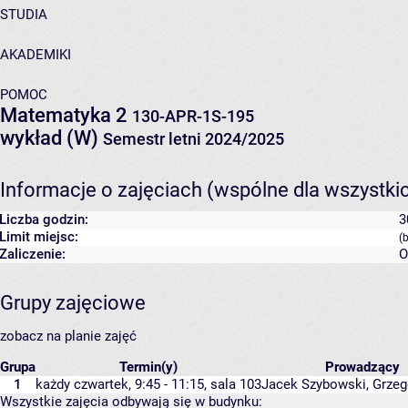
STUDIA
AKADEMIKI
POMOC
Matematyka 2
130-APR-1S-195
wykład (W)
Semestr letni 2024/2025
Informacje o zajęciach (wspólne dla wszystki
Liczba godzin:
3
Limit miejsc:
(
Zaliczenie:
O
Grupy zajęciowe
zobacz na planie zajęć
Grupa
Termin(y)
Prowadzący
1
każdy czwartek, 9:45 - 11:15,
sala 103
Jacek Szybowski
,
Grzeg
Wszystkie zajęcia odbywają się w budynku: