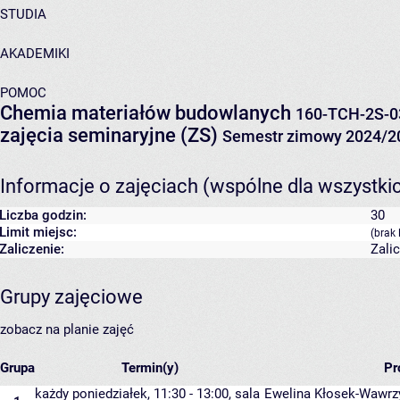
STUDIA
AKADEMIKI
POMOC
Chemia materiałów budowlanych
160-TCH-2S-
zajęcia seminaryjne (ZS)
Semestr zimowy 2024/2
Informacje o zajęciach (wspólne dla wszystki
Liczba godzin:
30
Limit miejsc:
(brak 
Zaliczenie:
Zali
Grupy zajęciowe
zobacz na planie zajęć
Grupa
Termin(y)
Pr
każdy poniedziałek, 11:30 - 13:00,
sala
Ewelina Kłosek-Wawrz