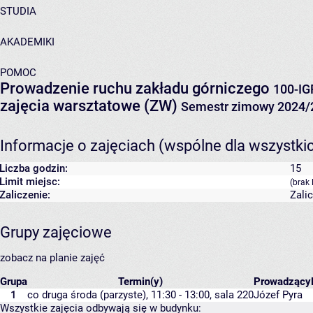
STUDIA
AKADEMIKI
POMOC
Prowadzenie ruchu zakładu górniczego
100-IG
zajęcia warsztatowe (ZW)
Semestr zimowy 2024/
Informacje o zajęciach (wspólne dla wszystki
Liczba godzin:
15
Limit miejsc:
(brak 
Zaliczenie:
Zali
Grupy zajęciowe
zobacz na planie zajęć
Grupa
Termin(y)
Prowadzący
1
co druga środa (parzyste), 11:30 - 13:00,
sala 220
Józef Pyra
Wszystkie zajęcia odbywają się w budynku: