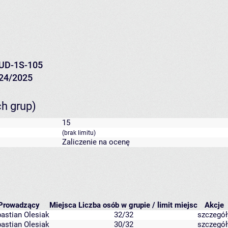
UD-1S-105
24/2025
ch grup)
15
(brak limitu)
Zaliczenie na ocenę
Prowadzący
Miejsca
Liczba osób w grupie / limit miejsc
Akcje
astian Olesiak
32/32
szczegół
astian Olesiak
30/32
szczegół