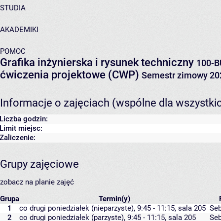
STUDIA
AKADEMIKI
POMOC
Grafika inżynierska i rysunek techniczny
100-B
ćwiczenia projektowe (CWP)
Semestr zimowy 20
Informacje o zajęciach (wspólne dla wszystki
Liczba godzin:
Limit miejsc:
Zaliczenie:
Grupy zajęciowe
zobacz na planie zajęć
Grupa
Termin(y)
1
co drugi poniedziałek (nieparzyste), 9:45 - 11:15,
sala 205
Seb
2
co drugi poniedziałek (parzyste), 9:45 - 11:15,
sala 205
Seb