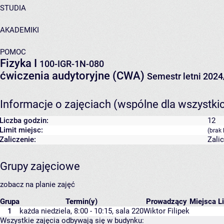
STUDIA
AKADEMIKI
POMOC
Fizyka I
100-IGR-1N-080
ćwiczenia audytoryjne (CWA)
Semestr letni 202
Informacje o zajęciach (wspólne dla wszystki
Liczba godzin:
12
Limit miejsc:
(brak 
Zaliczenie:
Zali
Grupy zajęciowe
zobacz na planie zajęć
Grupa
Termin(y)
Prowadzący
Miejsca
L
1
każda niedziela, 8:00 - 10:15,
sala 220
Wiktor Filipek
Wszystkie zajęcia odbywają się w budynku: