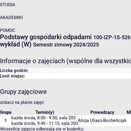
STUDIA
AKADEMIKI
POMOC
Podstawy gospodarki odpadami
100-IZP-1S-526
wykład (W)
Semestr zimowy 2024/2025
Informacje o zajęciach (wspólne dla wszystki
Liczba godzin:
Limit miejsc:
Grupy zajęciowe
zobacz na planie zajęć
Grupa
Termin(y)
Prowadzący
M
każda środa, 8:00 - 9:30,
sala 203
1
Alicja Uliasz-Bocheńczyk
każda środa, 9:45 - 11:15,
sala 203
Wszystkie zajęcia odbywają się w budynku: