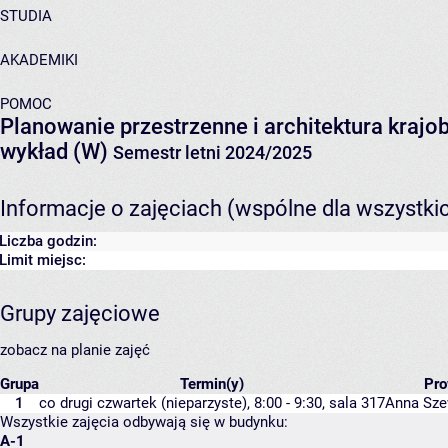
STUDIA
AKADEMIKI
POMOC
Planowanie przestrzenne i architektura krajo
wykład (W)
Semestr letni 2024/2025
Informacje o zajęciach (wspólne dla wszystki
Liczba godzin:
Limit miejsc:
Grupy zajęciowe
zobacz na planie zajęć
Grupa
Termin(y)
Pr
1
co drugi czwartek (nieparzyste), 8:00 - 9:30,
sala 317
Anna Sze
Wszystkie zajęcia odbywają się w budynku:
A-1