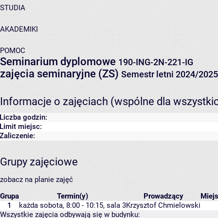
STUDIA
AKADEMIKI
POMOC
Seminarium dyplomowe
190-ING-2N-221-IG
zajęcia seminaryjne (ZS)
Semestr letni 2024/2025
Informacje o zajęciach (wspólne dla wszystki
Liczba godzin:
Limit miejsc:
Zaliczenie:
Grupy zajęciowe
zobacz na planie zajęć
Grupa
Termin(y)
Prowadzący
Miej
1
każda sobota, 8:00 - 10:15,
sala 3
Krzysztof Chmielowski
Wszystkie zajęcia odbywają się w budynku: