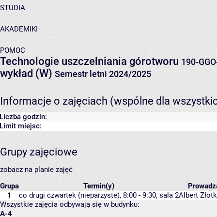
STUDIA
AKADEMIKI
POMOC
Technologie uszczelniania górotworu
190-GGO
wykład (W)
Semestr letni 2024/2025
Informacje o zajęciach (wspólne dla wszystki
Liczba godzin:
Limit miejsc:
Grupy zajęciowe
zobacz na planie zajęć
Grupa
Termin(y)
Prowadz
1
co drugi czwartek (nieparzyste), 8:00 - 9:30,
sala 2
Albert Złot
Wszystkie zajęcia odbywają się w budynku:
A-4