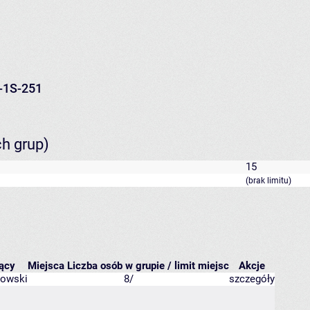
-1S-251
ch grup)
15
(brak limitu)
ący
Miejsca
Liczba osób w grupie / limit miejsc
Akcje
kowski
8/
szczegóły