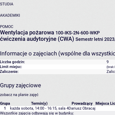
STUDIA
AKADEMIKI
POMOC
Wentylacja pożarowa
100-IKS-2N-600-WKP
ćwiczenia audytoryjne (CWA)
Semestr letni 202
Informacje o zajęciach (wspólne dla wszystki
Liczba godzin:
9
Limit miejsc:
(brak 
Zaliczenie:
Zali
Grupy zajęciowe
zobacz na planie zajęć
Grupa
Termin(y)
Prowadzący
Miejsca
Li
1
każda sobota, 14:00 - 16:15,
sala 4
Dariusz Obracaj
Wszystkie zajęcia odbywają się w budynku: