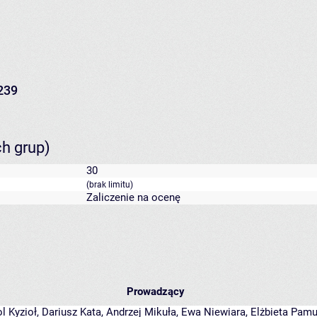
239
ch grup)
30
(brak limitu)
Zaliczenie na ocenę
Prowadzący
l Kyzioł
,
Dariusz Kata
,
Andrzej Mikuła
,
Ewa Niewiara
,
Elżbieta Pamu