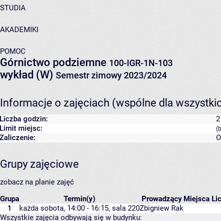
STUDIA
AKADEMIKI
POMOC
Górnictwo podziemne
100-IGR-1N-103
wykład (W)
Semestr zimowy 2023/2024
Informacje o zajęciach (wspólne dla wszystki
Liczba godzin:
2
Limit miejsc:
(
Zaliczenie:
O
Grupy zajęciowe
zobacz na planie zajęć
Grupa
Termin(y)
Prowadzący
Miejsca
Li
1
każda sobota, 14:00 - 16:15,
sala 220
Zbigniew Rak
Wszystkie zajęcia odbywają się w budynku: