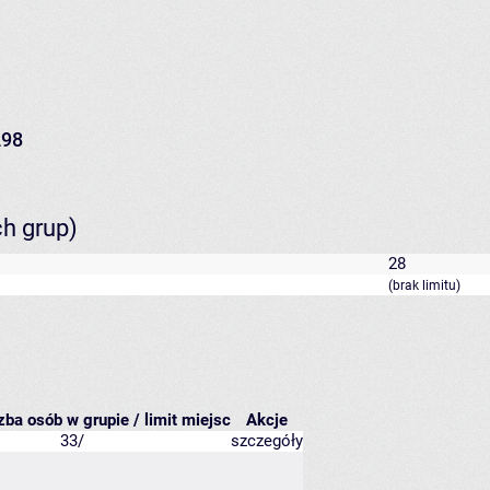
298
ch grup)
28
(brak limitu)
zba osób w grupie / limit miejsc
Akcje
33/
szczegóły