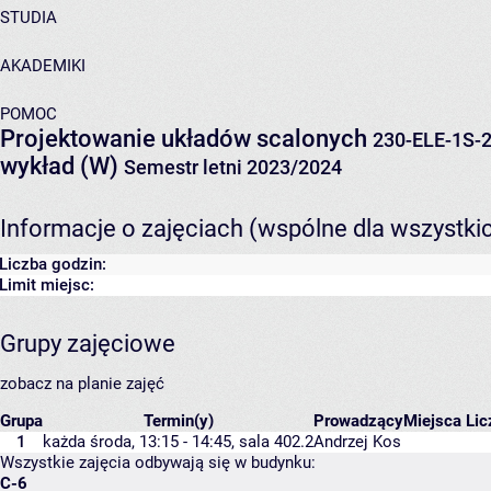
STUDIA
AKADEMIKI
POMOC
Projektowanie układów scalonych
230-ELE-1S-
wykład (W)
Semestr letni 2023/2024
Informacje o zajęciach (wspólne dla wszystki
Liczba godzin:
Limit miejsc:
Grupy zajęciowe
zobacz na planie zajęć
Grupa
Termin(y)
Prowadzący
Miejsca
Lic
1
każda środa, 13:15 - 14:45,
sala 402.2
Andrzej Kos
Wszystkie zajęcia odbywają się w budynku:
C-6