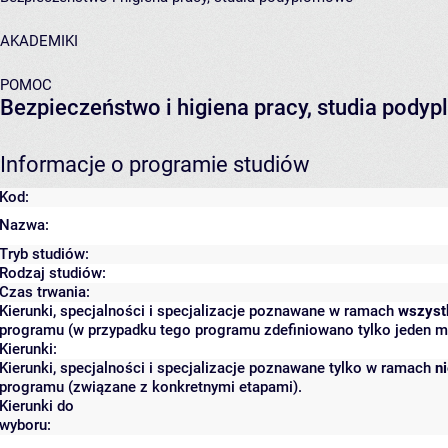
AKADEMIKI
POMOC
Bezpieczeństwo i higiena pracy, studia pod
Informacje o programie studiów
Kod:
Nazwa:
Tryb studiów:
Rodzaj studiów:
Czas trwania:
Kierunki, specjalności i specjalizacje poznawane w ramach
wszyst
programu (w przypadku tego programu zdefiniowano tylko jeden m
Kierunki:
Kierunki, specjalności i specjalizacje poznawane tylko w ramach
n
programu (związane z konkretnymi etapami).
Kierunki do
wyboru: