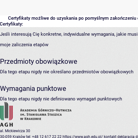
Certyfikaty możliwe do uzyskania po pomyślnym zakończeniu 
Certyfikaty:
Jeśli interesują Cię konkretne, indywidualne wymagania, jakie musi
moje zaliczenia etapów
Przedmioty obowiązkowe
Dla tego etapu nigdy nie określano przedmiotów obowiązkowych
Wymagania punktowe
Dla tego etapu nigdy nie definiowano wymagań punktowych
al. Mickiewicza 30
30-059 Kraków
tel: +48 12 617 22 22
https://www.agh.edu.pl/
kontakt
deklaracja 