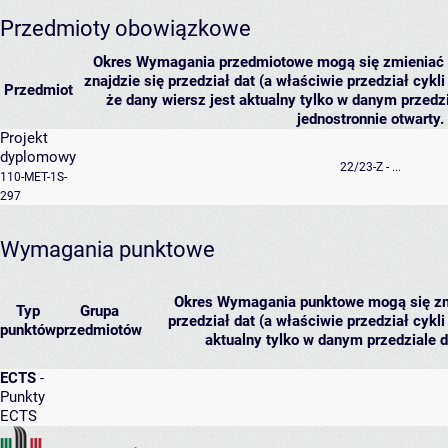
Przedmioty obowiązkowe
Okres
Wymagania przedmiotowe mogą się zmieniać w 
znajdzie się przedział dat (a właściwie przedział cykl
Przedmiot
że dany wiersz jest aktualny tylko w danym przedz
jednostronnie otwarty.
Projekt
dyplomowy
22/23-Z - ...
110-MET-1S-
297
Wymagania punktowe
Okres
Wymagania punktowe mogą się zmie
Typ
Grupa
przedział dat (a właściwie przedział cykl
punktów
przedmiotów
aktualny tylko w danym przedziale d
ECTS
-
Punkty
ECTS