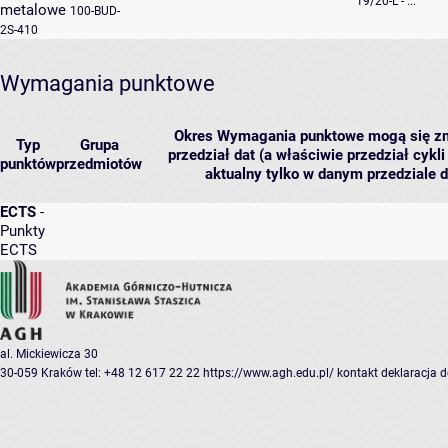
19/20-L - ...
metalowe
100-BUD-
2S-410
Wymagania punktowe
Okres
Wymagania punktowe mogą się zmie
Typ
Grupa
przedział dat (a właściwie przedział cykl
punktów
przedmiotów
aktualny tylko w danym przedziale d
ECTS
-
Punkty
ECTS
al. Mickiewicza 30
30-059 Kraków
tel: +48 12 617 22 22
https://www.agh.edu.pl/
kontakt
deklaracja 