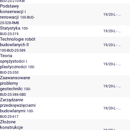
BUD-2S-210-KBI
Podstawy
konserwacji i
19/20-L - ...
renowacji
100-BUD-
2S-528-RMB
Statystyka
100-
19/20-L - ...
BUD-2S-319
Technologie robót
budowlanych II
19/20-L - ...
100-BUD-2S-589
Teoria
sprężystości i
19/20-L - ...
plastyczności
100-
BUD-2S-350
Zaawansowane
problemy
19/20-L - ...
geotechniki
100-
BUD-2S-386-GBS
Zarządzanie
przedsięwzięciami
19/20-L - ...
budowlanymi
100-
BUD-2S-617
Złożone
konstrukcje