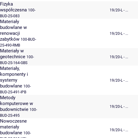
Fizyka
współczesna
100-
19/20-L - ...
BUD-2S-083
Materiały
budowlane w
renowacji
19/20-L - ...
zabytków
100-BUD-
2S-490-RMB
Materiały w
geotechnice
100-
19/20-L - ...
BUD-2S-164-GBS
Materiały,
komponenty i
systemy
19/20-L - ...
budowlane
100-
BUD-2S-491-IPB
Metody
komputerowe w
19/20-L - ...
budownictwie
100-
BUD-2S-495
Nowoczesne
materiały
19/20-L - ...
budowlane
100-