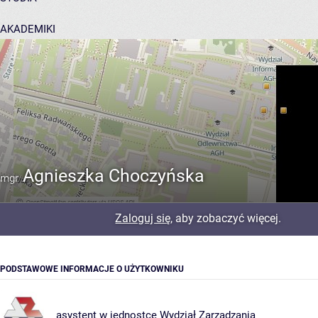
AKADEMIKI
POMOC
Agnieszka Choczyńska
mgr
Zaloguj się
, aby zobaczyć więcej.
PODSTAWOWE INFORMACJE O UŻYTKOWNIKU
asystent w jednostce
Wydział Zarządzania