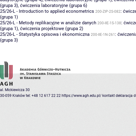
(grupa 3)
,
ćwiczenia laboratoryjne (grupa 6)
25/26-L - Introduction to applied econometrics
:
ćwicze
200-ZIP-2S-082
(grupa 1)
25/26-L - Metody replikacyjne w analizie danych
:
ćwicz
200-IIE-1S-138
(grupa 1)
,
ćwiczenia projektowe (grupa 2)
25/26-L - Statystyka opisowa i ekonomiczna
:
ćwiczeni
200-IIE-1N-261
(grupa 3)
al. Mickiewicza 30
30-059 Kraków
tel: +48 12 617 22 22
https://www.agh.edu.pl/
kontakt
deklaracja 