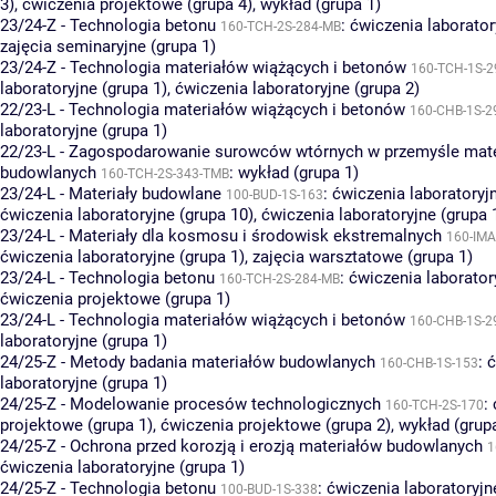
3)
,
ćwiczenia projektowe (grupa 4)
,
wykład (grupa 1)
23/24-Z - Technologia betonu
:
ćwiczenia laborator
160-TCH-2S-284-MB
zajęcia seminaryjne (grupa 1)
23/24-Z - Technologia materiałów wiążących i betonów
160-TCH-1S-2
laboratoryjne (grupa 1)
,
ćwiczenia laboratoryjne (grupa 2)
22/23-L - Technologia materiałów wiążących i betonów
160-CHB-1S-2
laboratoryjne (grupa 1)
22/23-L - Zagospodarowanie surowców wtórnych w przemyśle mat
budowlanych
:
wykład (grupa 1)
160-TCH-2S-343-TMB
23/24-L - Materiały budowlane
:
ćwiczenia laboratoryjn
100-BUD-1S-163
ćwiczenia laboratoryjne (grupa 10)
,
ćwiczenia laboratoryjne (grupa 
23/24-L - Materiały dla kosmosu i środowisk ekstremalnych
160-IMA
ćwiczenia laboratoryjne (grupa 1)
,
zajęcia warsztatowe (grupa 1)
23/24-L - Technologia betonu
:
ćwiczenia laborator
160-TCH-2S-284-MB
ćwiczenia projektowe (grupa 1)
23/24-L - Technologia materiałów wiążących i betonów
160-CHB-1S-2
laboratoryjne (grupa 1)
24/25-Z - Metody badania materiałów budowlanych
:
ć
160-CHB-1S-153
laboratoryjne (grupa 1)
24/25-Z - Modelowanie procesów technologicznych
:
160-TCH-2S-170
projektowe (grupa 1)
,
ćwiczenia projektowe (grupa 2)
,
wykład (grup
24/25-Z - Ochrona przed korozją i erozją materiałów budowlanych
1
ćwiczenia laboratoryjne (grupa 1)
24/25-Z - Technologia betonu
:
ćwiczenia laboratoryjn
100-BUD-1S-338