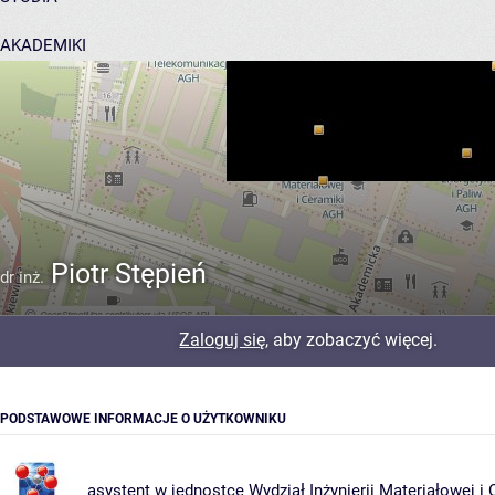
AKADEMIKI
POMOC
Piotr Stępień
dr inż.
Zaloguj się
, aby zobaczyć więcej.
PODSTAWOWE INFORMACJE O UŻYTKOWNIKU
asystent w jednostce
Wydział Inżynierii Materiałowej i