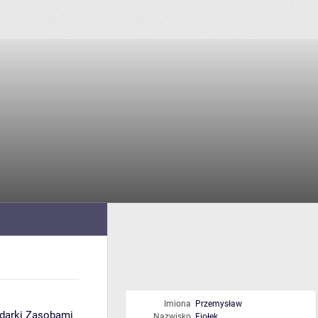
Imiona
Przemysław
odarki Zasobami
Nazwisko
Fiołek