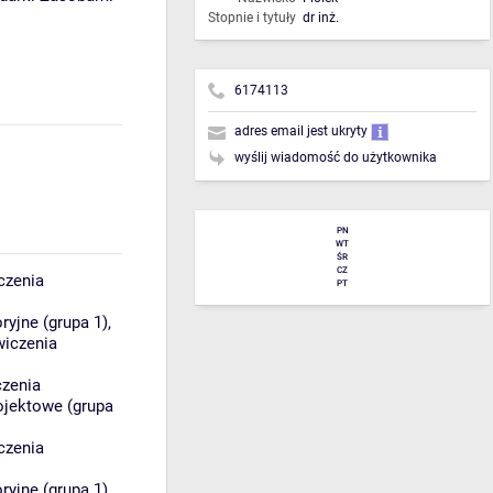
Stopnie i tytuły
dr inż.
6174113
adres email jest ukryty
wyślij wiadomość do użytkownika
PN
WT
ŚR
CZ
czenia
PT
ryjne (grupa 1)
,
wiczenia
czenia
ojektowe (grupa
czenia
ryjne (grupa 1)
,