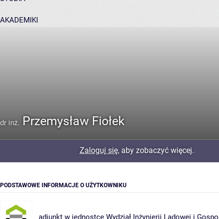
AKADEMIKI
POMOC
Przemysław Fiołek
dr inż.
Zaloguj się
, aby zobaczyć więcej.
PODSTAWOWE INFORMACJE O UŻYTKOWNIKU
adiunkt w jednostce
Wydział Inżynierii Lądowej i Gosp