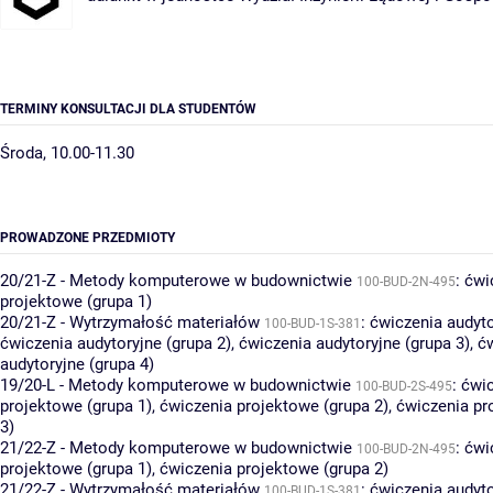
TERMINY KONSULTACJI DLA STUDENTÓW
Środa, 10.00-11.30
PROWADZONE PRZEDMIOTY
20/21-Z - Metody komputerowe w budownictwie
:
ćwi
100-BUD-2N-495
projektowe (grupa 1)
20/21-Z - Wytrzymałość materiałów
:
ćwiczenia audyto
100-BUD-1S-381
ćwiczenia audytoryjne (grupa 2)
,
ćwiczenia audytoryjne (grupa 3)
,
ć
audytoryjne (grupa 4)
19/20-L - Metody komputerowe w budownictwie
:
ćwi
100-BUD-2S-495
projektowe (grupa 1)
,
ćwiczenia projektowe (grupa 2)
,
ćwiczenia pr
3)
21/22-Z - Metody komputerowe w budownictwie
:
ćwi
100-BUD-2N-495
projektowe (grupa 1)
,
ćwiczenia projektowe (grupa 2)
21/22-Z - Wytrzymałość materiałów
:
ćwiczenia audyto
100-BUD-1S-381