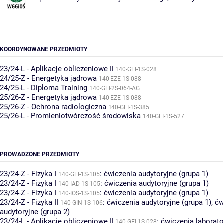
KOORDYNOWANE PRZEDMIOTY
23/24-L - Aplikacje obliczeniowe II
140-GFI-1S-028
24/25-Z - Energetyka jądrowa
140-EZE-1S-088
24/25-L - Diploma Training
140-GFI-2S-064-AG
25/26-Z - Energetyka jądrowa
140-EZE-1S-088
25/26-Z - Ochrona radiologiczna
140-GFI-1S-385
25/26-L - Promieniotwórczość środowiska
140-GFI-1S-527
PROWADZONE PRZEDMIOTY
23/24-Z - Fizyka I
:
ćwiczenia audytoryjne (grupa 1)
140-GFI-1S-105
23/24-Z - Fizyka I
:
ćwiczenia audytoryjne (grupa 1)
140-IAD-1S-105
23/24-Z - Fizyka I
:
ćwiczenia audytoryjne (grupa 1)
140-IOS-1S-105
23/24-Z - Fizyka II
:
ćwiczenia audytoryjne (grupa 1)
,
ćw
140-GIN-1S-106
audytoryjne (grupa 2)
23/24-L - Aplikacje obliczeniowe II
:
ćwiczenia laborato
140-GFI-1S-028