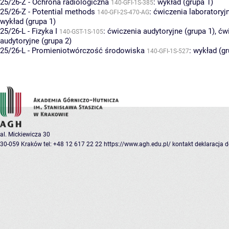
25/26-Z - Ochrona radiologiczna
:
wykład (grupa 1)
140-GFI-1S-385
25/26-Z - Potential methods
:
ćwiczenia laboratoryjn
140-GFI-2S-470-AG
wykład (grupa 1)
25/26-L - Fizyka I
:
ćwiczenia audytoryjne (grupa 1)
,
ćw
140-GST-1S-105
audytoryjne (grupa 2)
25/26-L - Promieniotwórczość środowiska
:
wykład (gr
140-GFI-1S-527
al. Mickiewicza 30
30-059 Kraków
tel: +48 12 617 22 22
https://www.agh.edu.pl/
kontakt
deklaracja 