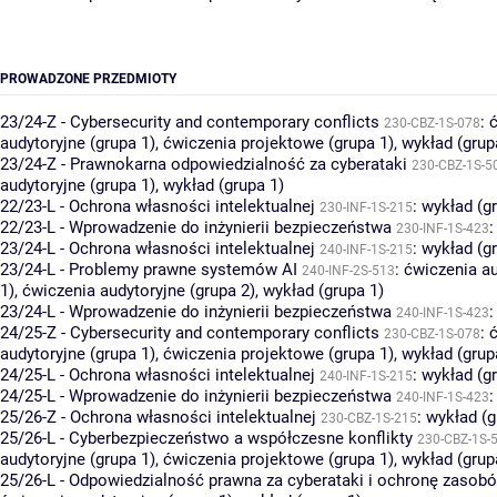
PROWADZONE PRZEDMIOTY
23/24-Z - Cybersecurity and contemporary conflicts
:
230-CBZ-1S-078
audytoryjne (grupa 1)
,
ćwiczenia projektowe (grupa 1)
,
wykład (grup
23/24-Z - Prawnokarna odpowiedzialność za cyberataki
230-CBZ-1S-5
audytoryjne (grupa 1)
,
wykład (grupa 1)
22/23-L - Ochrona własności intelektualnej
:
wykład (g
230-INF-1S-215
22/23-L - Wprowadzenie do inżynierii bezpieczeństwa
230-INF-1S-423
23/24-L - Ochrona własności intelektualnej
:
wykład (g
240-INF-1S-215
23/24-L - Problemy prawne systemów AI
:
ćwiczenia au
240-INF-2S-513
1)
,
ćwiczenia audytoryjne (grupa 2)
,
wykład (grupa 1)
23/24-L - Wprowadzenie do inżynierii bezpieczeństwa
240-INF-1S-423
24/25-Z - Cybersecurity and contemporary conflicts
:
230-CBZ-1S-078
audytoryjne (grupa 1)
,
ćwiczenia projektowe (grupa 1)
,
wykład (grup
24/25-L - Ochrona własności intelektualnej
:
wykład (g
240-INF-1S-215
24/25-L - Wprowadzenie do inżynierii bezpieczeństwa
240-INF-1S-423
25/26-Z - Ochrona własności intelektualnej
:
wykład (g
230-CBZ-1S-215
25/26-L - Cyberbezpieczeństwo a współczesne konflikty
230-CBZ-1S-
audytoryjne (grupa 1)
,
ćwiczenia projektowe (grupa 1)
,
wykład (grup
25/26-L - Odpowiedzialność prawna za cyberataki i ochronę zasob