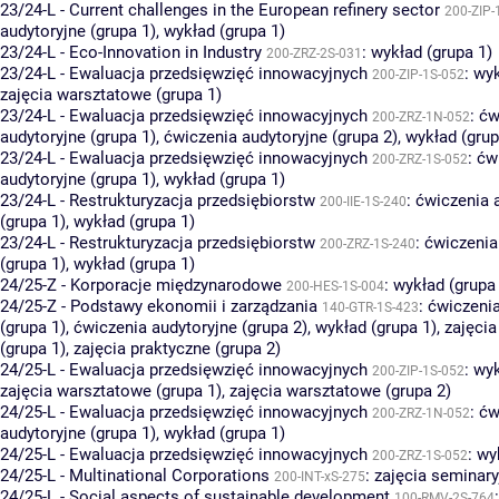
23/24-L - Current challenges in the European refinery sector
200-ZIP-
audytoryjne (grupa 1)
,
wykład (grupa 1)
23/24-L - Eco-Innovation in Industry
:
wykład (grupa 1)
200-ZRZ-2S-031
23/24-L - Ewaluacja przedsięwzięć innowacyjnych
:
wyk
200-ZIP-1S-052
zajęcia warsztatowe (grupa 1)
23/24-L - Ewaluacja przedsięwzięć innowacyjnych
:
ćw
200-ZRZ-1N-052
audytoryjne (grupa 1)
,
ćwiczenia audytoryjne (grupa 2)
,
wykład (grup
23/24-L - Ewaluacja przedsięwzięć innowacyjnych
:
ćw
200-ZRZ-1S-052
audytoryjne (grupa 1)
,
wykład (grupa 1)
23/24-L - Restrukturyzacja przedsiębiorstw
:
ćwiczenia 
200-IIE-1S-240
(grupa 1)
,
wykład (grupa 1)
23/24-L - Restrukturyzacja przedsiębiorstw
:
ćwiczenia
200-ZRZ-1S-240
(grupa 1)
,
wykład (grupa 1)
24/25-Z - Korporacje międzynarodowe
:
wykład (grupa
200-HES-1S-004
24/25-Z - Podstawy ekonomii i zarządzania
:
ćwiczenia
140-GTR-1S-423
(grupa 1)
,
ćwiczenia audytoryjne (grupa 2)
,
wykład (grupa 1)
,
zajęcia
(grupa 1)
,
zajęcia praktyczne (grupa 2)
24/25-L - Ewaluacja przedsięwzięć innowacyjnych
:
wyk
200-ZIP-1S-052
zajęcia warsztatowe (grupa 1)
,
zajęcia warsztatowe (grupa 2)
24/25-L - Ewaluacja przedsięwzięć innowacyjnych
:
ćw
200-ZRZ-1N-052
audytoryjne (grupa 1)
,
wykład (grupa 1)
24/25-L - Ewaluacja przedsięwzięć innowacyjnych
:
wy
200-ZRZ-1S-052
24/25-L - Multinational Corporations
:
zajęcia seminary
200-INT-xS-275
24/25-L - Social aspects of sustainable development
100-RMV-2S-764