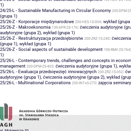
1)
24/25-L - Sustainable Manufacturing in Circular Economy
200-DPM-2S
(grupa 1)
25/26-Z - Korporacje międzynarodowe
:
wykład (grupa
200-HES-1S-004
25/26-Z - Makroekonomia
:
ćwiczenia audytoryjne (gr
130-APR-2S-176
audytoryjne (grupa 2)
,
wykład (grupa 1)
25/26-Z - Restrukturyzacja przedsiębiorstw
:
ćwiczenia
200-ZRZ-1S-240
(grupa 1)
,
wykład (grupa 1)
25/26-Z - Social aspects of sustainable development
100-RMV-2S-764
1)
25/26-L - Contemporary trends, challenges and concepts in econo
management
:
ćwiczenia audytoryjne (grupa 1)
,
wykład
200-DPM-2S-405
25/26-L - Ewaluacja przedsięwzięć innowacyjnych
:
ćw
200-ZRZ-1S-052
audytoryjne (grupa 1)
,
ćwiczenia audytoryjne (grupa 2)
,
wykład (grup
25/26-L - Multinational Corporations
:
zajęcia seminary
200-INT-xS-275
al. Mickiewicza 30