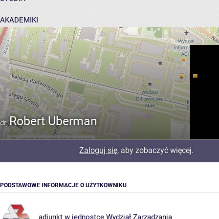
AKADEMIKI
POMOC
Robert Uberman
dr
Zaloguj się
, aby zobaczyć więcej.
PODSTAWOWE INFORMACJE O UŻYTKOWNIKU
adiunkt w jednostce
Wydział Zarządzania