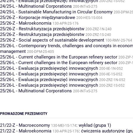
24/25-L - Ewaluacja przedsięwzięć innowacyjnych
200-ZRZ-1S-052
24/25-L - Multinational Corporations
200-INT-xS-275
24/25-L - Sustainable Manufacturing in Circular Economy
200-DPM-2S
25/26-Z - Korporacje międzynarodowe
200-HES-1S-004
25/26-Z - Makroekonomia
130-APR-2S-176
25/26-Z - Restrukturyzacja przedsiębiorstw
200-ZRZ-1N-240
25/26-Z - Restrukturyzacja przedsiębiorstw
200-ZRZ-1S-240
25/26-Z - Social aspects of sustainable development
100-RMV-2S-764
25/26-L - Contemporary trends, challenges and concepts in econo
management
200-DPM-2S-405
25/26-L - Current challenges in the European refinery sector
200-ZIP-
25/26-L - Current challenges in the European refinery sector
200-ZIP-
25/26-L - Ewaluacja przedsięwzięć innowacyjnych
200-IIE-1N-052
25/26-L - Ewaluacja przedsięwzięć innowacyjnych
200-IIE-1S-052
25/26-L - Ewaluacja przedsięwzięć innowacyjnych
200-ZRZ-1N-052
25/26-L - Ewaluacja przedsięwzięć innowacyjnych
200-ZRZ-1S-052
25/26-L - Multinational Corporations
200-INT-xS-275
PROWADZONE PRZEDMIOTY
21/22-Z - Macroeconomy
:
wykład (grupa 1)
130-MEI-1S-174
21/22-Z - Makroekonomia
:
ćwiczenia audytoryjne (gr
130-APR-2S-176