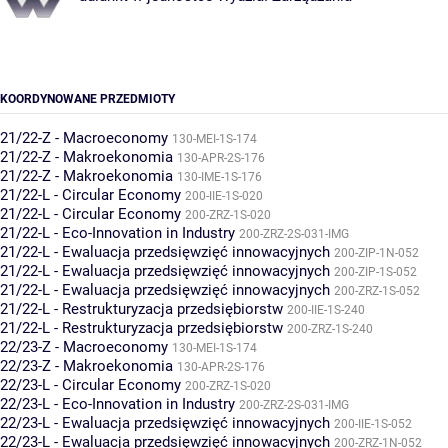
KOORDYNOWANE PRZEDMIOTY
21/22-Z - Macroeconomy
130-MEI-1S-174
21/22-Z - Makroekonomia
130-APR-2S-176
21/22-Z - Makroekonomia
130-IME-1S-176
21/22-L - Circular Economy
200-IIE-1S-020
21/22-L - Circular Economy
200-ZRZ-1S-020
21/22-L - Eco-Innovation in Industry
200-ZRZ-2S-031-IMG
21/22-L - Ewaluacja przedsięwzięć innowacyjnych
200-ZIP-1N-052
21/22-L - Ewaluacja przedsięwzięć innowacyjnych
200-ZIP-1S-052
21/22-L - Ewaluacja przedsięwzięć innowacyjnych
200-ZRZ-1S-052
21/22-L - Restrukturyzacja przedsiębiorstw
200-IIE-1S-240
21/22-L - Restrukturyzacja przedsiębiorstw
200-ZRZ-1S-240
22/23-Z - Macroeconomy
130-MEI-1S-174
22/23-Z - Makroekonomia
130-APR-2S-176
22/23-L - Circular Economy
200-ZRZ-1S-020
22/23-L - Eco-Innovation in Industry
200-ZRZ-2S-031-IMG
22/23-L - Ewaluacja przedsięwzięć innowacyjnych
200-IIE-1S-052
22/23-L - Ewaluacja przedsięwzięć innowacyjnych
200-ZRZ-1N-052