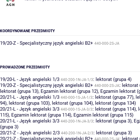
KOORDYNOWANE PRZEDMIOTY
19/20-Z - Specjalistyczny język angielski B2+
440-000-2S-JA
PROWADZONE PRZEDMIOTY
19/20-L - Język angielski 1/3
:
lektorat (grupa 4)
440-200-1N-JA-1/3
19/20-Z - Specjalistyczny język angielski B2+
:
lektorat
440-000-2S-JA
lektorat (grupa 13)
,
Egzamin lektorat (grupa 12)
,
Egzamin lektorat (
20/21-L - Język angielski 1/3
:
lektorat (grupa 77)
,
le
440-000-1S-JA-1/3
94)
,
lektorat (grupa 103)
,
lektorat (grupa 104)
,
lektorat (grupa 134)
20/21-L - Język angielski 3/3
:
lektorat (grupa 114)
,
440-000-1S-JA-3/3
115)
,
Egzamin lektorat (grupa 114)
,
Egzamin lektorat (grupa 115)
20/21-L - Język angielski 3/3
:
lektorat (grupa 3)
,
Eg
440-200-1N-JA-3/3
(grupa 3)
20/21-Z - Język angielski 2/3
:
lektorat (grupa 3)
440-200-1N-JA-2/3
20/21-Z - Specjalistyczny język angielski B2+
:
lektorat
440-000-2S-JA