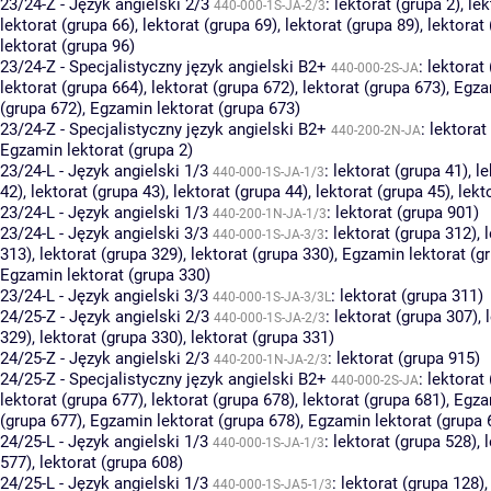
23/24-Z - Język angielski 2/3
:
lektorat (grupa 2)
,
lek
440-000-1S-JA-2/3
lektorat (grupa 66)
,
lektorat (grupa 69)
,
lektorat (grupa 89)
,
lektorat
lektorat (grupa 96)
23/24-Z - Specjalistyczny język angielski B2+
:
lektorat
440-000-2S-JA
lektorat (grupa 664)
,
lektorat (grupa 672)
,
lektorat (grupa 673)
,
Egza
(grupa 672)
,
Egzamin lektorat (grupa 673)
23/24-Z - Specjalistyczny język angielski B2+
:
lektorat
440-200-2N-JA
Egzamin lektorat (grupa 2)
23/24-L - Język angielski 1/3
:
lektorat (grupa 41)
,
le
440-000-1S-JA-1/3
42)
,
lektorat (grupa 43)
,
lektorat (grupa 44)
,
lektorat (grupa 45)
,
lekt
23/24-L - Język angielski 1/3
:
lektorat (grupa 901)
440-200-1N-JA-1/3
23/24-L - Język angielski 3/3
:
lektorat (grupa 312)
,
440-000-1S-JA-3/3
313)
,
lektorat (grupa 329)
,
lektorat (grupa 330)
,
Egzamin lektorat (g
Egzamin lektorat (grupa 330)
23/24-L - Język angielski 3/3
:
lektorat (grupa 311)
440-000-1S-JA-3/3L
24/25-Z - Język angielski 2/3
:
lektorat (grupa 307)
,
440-000-1S-JA-2/3
329)
,
lektorat (grupa 330)
,
lektorat (grupa 331)
24/25-Z - Język angielski 2/3
:
lektorat (grupa 915)
440-200-1N-JA-2/3
24/25-Z - Specjalistyczny język angielski B2+
:
lektorat
440-000-2S-JA
lektorat (grupa 677)
,
lektorat (grupa 678)
,
lektorat (grupa 681)
,
Egza
(grupa 677)
,
Egzamin lektorat (grupa 678)
,
Egzamin lektorat (grupa 
24/25-L - Język angielski 1/3
:
lektorat (grupa 528)
,
440-000-1S-JA-1/3
577)
,
lektorat (grupa 608)
24/25-L - Język angielski 1/3
:
lektorat (grupa 128)
440-000-1S-JA5-1/3