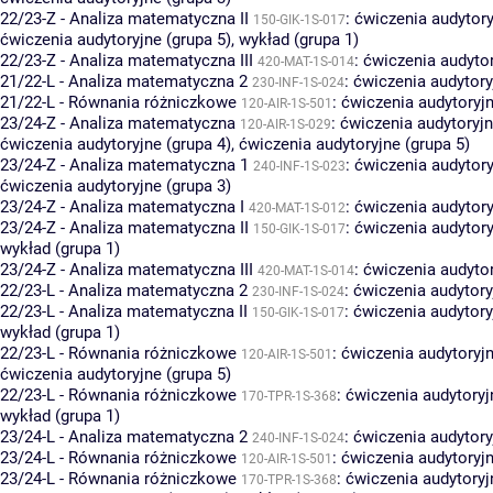
22/23-Z - Analiza matematyczna II
:
ćwiczenia audytory
150-GIK-1S-017
ćwiczenia audytoryjne (grupa 5)
,
wykład (grupa 1)
22/23-Z - Analiza matematyczna III
:
ćwiczenia audytor
420-MAT-1S-014
21/22-L - Analiza matematyczna 2
:
ćwiczenia audytory
230-INF-1S-024
21/22-L - Równania różniczkowe
:
ćwiczenia audytoryjn
120-AIR-1S-501
23/24-Z - Analiza matematyczna
:
ćwiczenia audytoryjn
120-AIR-1S-029
ćwiczenia audytoryjne (grupa 4)
,
ćwiczenia audytoryjne (grupa 5)
23/24-Z - Analiza matematyczna 1
:
ćwiczenia audytory
240-INF-1S-023
ćwiczenia audytoryjne (grupa 3)
23/24-Z - Analiza matematyczna I
:
ćwiczenia audytory
420-MAT-1S-012
23/24-Z - Analiza matematyczna II
:
ćwiczenia audytory
150-GIK-1S-017
wykład (grupa 1)
23/24-Z - Analiza matematyczna III
:
ćwiczenia audytor
420-MAT-1S-014
22/23-L - Analiza matematyczna 2
:
ćwiczenia audytory
230-INF-1S-024
22/23-L - Analiza matematyczna II
:
ćwiczenia audytory
150-GIK-1S-017
wykład (grupa 1)
22/23-L - Równania różniczkowe
:
ćwiczenia audytoryjn
120-AIR-1S-501
ćwiczenia audytoryjne (grupa 5)
22/23-L - Równania różniczkowe
:
ćwiczenia audytoryj
170-TPR-1S-368
wykład (grupa 1)
23/24-L - Analiza matematyczna 2
:
ćwiczenia audytory
240-INF-1S-024
23/24-L - Równania różniczkowe
:
ćwiczenia audytoryjn
120-AIR-1S-501
23/24-L - Równania różniczkowe
:
ćwiczenia audytoryj
170-TPR-1S-368