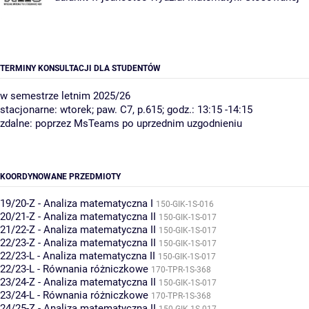
TERMINY KONSULTACJI DLA STUDENTÓW
w semestrze letnim 2025/26
stacjonarne: wtorek; paw. C7, p.615; godz.: 13:15 -14:15
zdalne: poprzez MsTeams po uprzednim uzgodnieniu
KOORDYNOWANE PRZEDMIOTY
19/20-Z - Analiza matematyczna I
150-GIK-1S-016
20/21-Z - Analiza matematyczna II
150-GIK-1S-017
21/22-Z - Analiza matematyczna II
150-GIK-1S-017
22/23-Z - Analiza matematyczna II
150-GIK-1S-017
22/23-L - Analiza matematyczna II
150-GIK-1S-017
22/23-L - Równania różniczkowe
170-TPR-1S-368
23/24-Z - Analiza matematyczna II
150-GIK-1S-017
23/24-L - Równania różniczkowe
170-TPR-1S-368
24/25-Z - Analiza matematyczna II