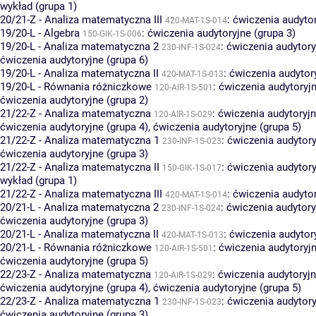
wykład (grupa 1)
20/21-Z - Analiza matematyczna III
:
ćwiczenia audytor
420-MAT-1S-014
19/20-L - Algebra
:
ćwiczenia audytoryjne (grupa 3)
150-GIK-1S-006
19/20-L - Analiza matematyczna 2
:
ćwiczenia audytory
230-INF-1S-024
ćwiczenia audytoryjne (grupa 6)
19/20-L - Analiza matematyczna II
:
ćwiczenia audytory
420-MAT-1S-013
19/20-L - Równania różniczkowe
:
ćwiczenia audytoryjn
120-AIR-1S-501
ćwiczenia audytoryjne (grupa 2)
21/22-Z - Analiza matematyczna
:
ćwiczenia audytoryjn
120-AIR-1S-029
ćwiczenia audytoryjne (grupa 4)
,
ćwiczenia audytoryjne (grupa 5)
21/22-Z - Analiza matematyczna 1
:
ćwiczenia audytory
230-INF-1S-023
ćwiczenia audytoryjne (grupa 3)
21/22-Z - Analiza matematyczna II
:
ćwiczenia audytory
150-GIK-1S-017
wykład (grupa 1)
21/22-Z - Analiza matematyczna III
:
ćwiczenia audytor
420-MAT-1S-014
20/21-L - Analiza matematyczna 2
:
ćwiczenia audytory
230-INF-1S-024
ćwiczenia audytoryjne (grupa 3)
20/21-L - Analiza matematyczna II
:
ćwiczenia audytory
420-MAT-1S-013
20/21-L - Równania różniczkowe
:
ćwiczenia audytoryjn
120-AIR-1S-501
ćwiczenia audytoryjne (grupa 5)
22/23-Z - Analiza matematyczna
:
ćwiczenia audytoryjn
120-AIR-1S-029
ćwiczenia audytoryjne (grupa 4)
,
ćwiczenia audytoryjne (grupa 5)
22/23-Z - Analiza matematyczna 1
:
ćwiczenia audytory
230-INF-1S-023
ćwiczenia audytoryjne (grupa 3)