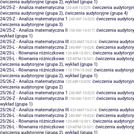
ćwiczenia audytoryjne (grupa 2)
,
wykład (grupa 1)
24/25-Z - Analiza matematyczna
:
ćwiczenia audytoryjn
120-AIR-1S-029
ćwiczenia audytoryjne (grupa 2)
,
ćwiczenia audytoryjne (grupa 4)
24/25-Z - Analiza matematyczna 1
:
ćwiczenia audytory
240-INF-1S-023
ćwiczenia audytoryjne (grupa 3)
24/25-Z - Analiza matematyczna II
:
ćwiczenia audytory
150-GIK-1S-017
wykład (grupa 1)
24/25-Z - Analiza matematyczna III
:
ćwiczenia audytor
420-MAT-1S-014
24/25-L - Analiza matematyczna 2
:
ćwiczenia audytory
240-INF-1S-024
24/25-L - Równania różniczkowe
:
ćwiczenia audytoryjn
120-AIR-1S-501
24/25-L - Równania różniczkowe
:
ćwiczenia audytoryj
120-MTM-1S-501
ćwiczenia audytoryjne (grupa 2)
,
wykład (grupa 1)
24/25-L - Równania różniczkowe
:
ćwiczenia audytoryj
170-TPR-1S-368
ćwiczenia audytoryjne (grupa 2)
,
wykład (grupa 1)
25/26-Z - Analiza matematyczna
:
ćwiczenia audytoryjn
120-AIR-1S-029
ćwiczenia audytoryjne (grupa 2)
25/26-Z - Analiza matematyczna 1
:
ćwiczenia audytory
240-INF-1S-023
25/26-Z - Analiza matematyczna II
:
ćwiczenia audytory
150-GIK-1S-017
wykład (grupa 1)
25/26-Z - Analiza matematyczna III
:
ćwiczenia audytor
420-MAT-1S-014
25/26-L - Analiza matematyczna 2
:
ćwiczenia audytory
240-INF-1S-024
25/26-L - Równania różniczkowe
:
ćwiczenia audytoryjn
120-AIR-1S-501
25/26-L - Równania różniczkowe
:
ćwiczenia audytoryj
120-MTM-1S-501
ćwiczenia audytoryjne (grupa 2)
,
wykład (grupa 1)