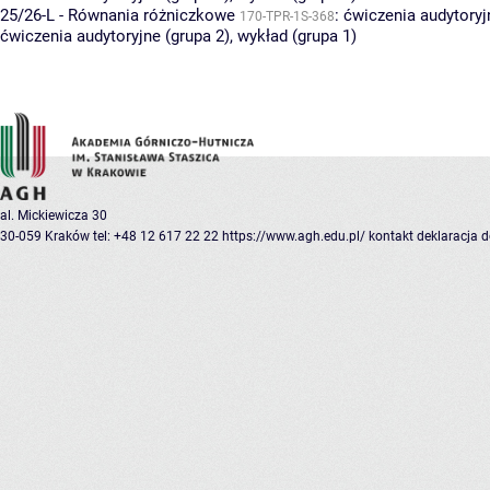
25/26-L - Równania różniczkowe
:
ćwiczenia audytoryj
170-TPR-1S-368
ćwiczenia audytoryjne (grupa 2)
,
wykład (grupa 1)
al. Mickiewicza 30
30-059 Kraków
tel: +48 12 617 22 22
https://www.agh.edu.pl/
kontakt
deklaracja 