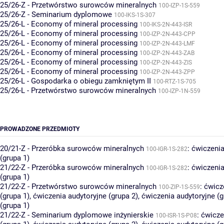
25/26-Z - Przetwórstwo surowców mineralnych
100-IZP-1S-559
25/26-Z - Seminarium dyplomowe
100-IKS-1S-307
25/26-L - Economy of mineral processing
100-IKS-2N-443-ISR
25/26-L - Economy of mineral processing
100-IZP-2N-443-CPP
25/26-L - Economy of mineral processing
100-IZP-2N-443-LMF
25/26-L - Economy of mineral processing
100-IZP-2N-443-ZAB
25/26-L - Economy of mineral processing
100-IZP-2N-443-ZIS
25/26-L - Economy of mineral processing
100-IZP-2N-443-ZPP
25/26-L - Gospodarka o obiegu zamkniętym II
100-RTZ-1S-705
25/26-L - Przetwórstwo surowców mineralnych
100-IZP-1N-559
PROWADZONE PRZEDMIOTY
20/21-Z - Przeróbka surowców mineralnych
:
ćwiczenia
100-IGR-1S-282
(grupa 1)
21/22-Z - Przeróbka surowców mineralnych
:
ćwiczenia
100-IGR-1S-282
(grupa 1)
21/22-Z - Przetwórstwo surowców mineralnych
:
ćwicz
100-ZIP-1S-559
(grupa 1)
,
ćwiczenia audytoryjne (grupa 2)
,
ćwiczenia audytoryjne (g
(grupa 1)
21/22-Z - Seminarium dyplomowe inżynierskie
:
ćwicze
100-ISR-1S-P08