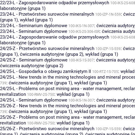
22/23-L - Zagospodarowanie odpadów przemysłowych
100-IKS-2S-608
laboratoryjne (grupa 1)
23/24-L - Przetwórstwo surowców mineralnych
:
ćwicz
100-IZP-1N-559
(grupa 1)
,
wykład (grupa 1)
23/24-L - Seminarium dyplomowe
:
ćwiczenia audytory
100-IKS-1N-307
23/24-L - Seminarium dyplomowe
:
ćwiczenia audyto
100-IKS-2S-306-ISR
23/24-L - Zagospodarowanie odpadów przemysłowych
100-IKS-2S-608
laboratoryjne (grupa 1)
24/25-Z - Przetwórstwo surowców mineralnych
:
ćwicz
100-IZP-1S-559
(grupa 1)
,
ćwiczenia audytoryjne (grupa 2)
,
wykład (grupa 1)
24/25-Z - Seminarium dyplomowe
:
ćwiczenia audytoryj
100-IKS-1S-307
ćwiczenia audytoryjne (grupa 2)
24/25-L - Gospodarka o obiegu zamkniętym II
:
wykład 
100-RTZ-1S-705
24/25-L - New trends in the mining technologies and mineral proce
:
ćwiczenia audytoryjne (grupa 1)
,
wykład (grupa 1)
739
24/25-L - Problems on post mining area - water management, recla
revitalization
:
wykład (grupa 1)
100-RMV-2S-750
24/25-L - Seminarium dyplomowe
:
ćwiczenia audytory
100-IKS-1N-307
25/26-Z - New trends in the mining technologies and mineral proce
:
ćwiczenia audytoryjne (grupa 1)
,
wykład (grupa 1)
739
25/26-Z - Problems on post mining area - water management, recla
revitalization
:
wykład (grupa 1)
100-RMV-2S-750
25/26-Z - Przetwórstwo surowców mineralnych
:
ćwicz
100-IZP-1S-559
(grupa 1)
,
ćwiczenia audytoryjne (grupa 2)
,
ćwiczenia audytoryjne (g