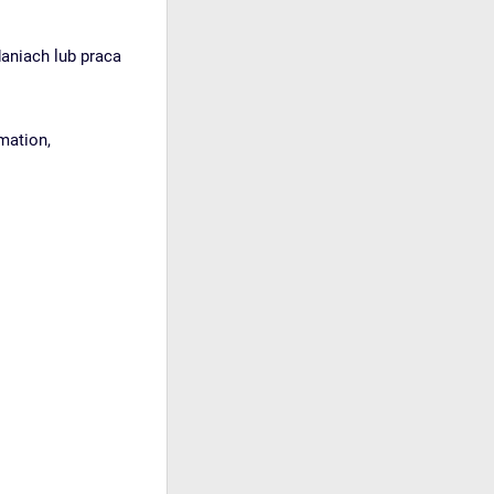
aniach lub praca
mation,