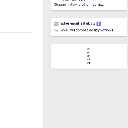
Stopnie i tytuły
prof. dr hab. inż.
adres email jest ukryty
wyślij wiadomość do użytkownika
PN
WT
ŚR
CZ
PT