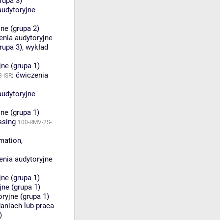
rupa 3)
audytoryjne
ne (grupa 2)
enia audytoryjne
rupa 3)
,
wykład
ne (grupa 1)
:
ćwiczenia
8-ISR
audytoryjne
ne (grupa 1)
ssing
100-RMV-2S-
mation,
enia audytoryjne
ne (grupa 1)
jne (grupa 1)
ryjne (grupa 1)
aniach lub praca
)