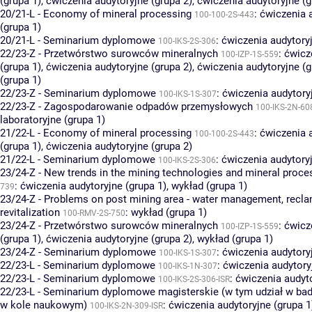
(grupa 1)
,
ćwiczenia audytoryjne (grupa 2)
,
ćwiczenia audytoryjne (g
20/21-L - Economy of mineral processing
:
ćwiczenia 
100-100-2S-443
(grupa 1)
20/21-L - Seminarium dyplomowe
:
ćwiczenia audytoryj
100-IKS-2S-306
22/23-Z - Przetwórstwo surowców mineralnych
:
ćwicz
100-IZP-1S-559
(grupa 1)
,
ćwiczenia audytoryjne (grupa 2)
,
ćwiczenia audytoryjne (g
(grupa 1)
22/23-Z - Seminarium dyplomowe
:
ćwiczenia audytoryj
100-IKS-1S-307
22/23-Z - Zagospodarowanie odpadów przemysłowych
100-IKS-2N-60
laboratoryjne (grupa 1)
21/22-L - Economy of mineral processing
:
ćwiczenia 
100-100-2S-443
(grupa 1)
,
ćwiczenia audytoryjne (grupa 2)
21/22-L - Seminarium dyplomowe
:
ćwiczenia audytoryj
100-IKS-2S-306
23/24-Z - New trends in the mining technologies and mineral proce
:
ćwiczenia audytoryjne (grupa 1)
,
wykład (grupa 1)
739
23/24-Z - Problems on post mining area - water management, recla
revitalization
:
wykład (grupa 1)
100-RMV-2S-750
23/24-Z - Przetwórstwo surowców mineralnych
:
ćwicz
100-IZP-1S-559
(grupa 1)
,
ćwiczenia audytoryjne (grupa 2)
,
wykład (grupa 1)
23/24-Z - Seminarium dyplomowe
:
ćwiczenia audytoryj
100-IKS-1S-307
22/23-L - Seminarium dyplomowe
:
ćwiczenia audytory
100-IKS-1N-307
22/23-L - Seminarium dyplomowe
:
ćwiczenia audyto
100-IKS-2S-306-ISR
22/23-L - Seminarium dyplomowe magisterskie (w tym udział w bad
w kole naukowym)
:
ćwiczenia audytoryjne (grupa 1
100-IKS-2N-309-ISR