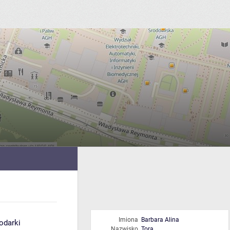
Imiona
Barbara Alina
odarki
Nazwisko
Tora