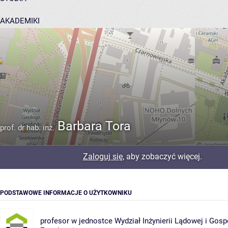
AKADEMIKI
POMOC
Barbara Tora
prof. dr hab. inż.
Zaloguj się
, aby zobaczyć więcej.
PODSTAWOWE INFORMACJE O UŻYTKOWNIKU
profesor w jednostce
Wydział Inżynierii Lądowej i Gosp