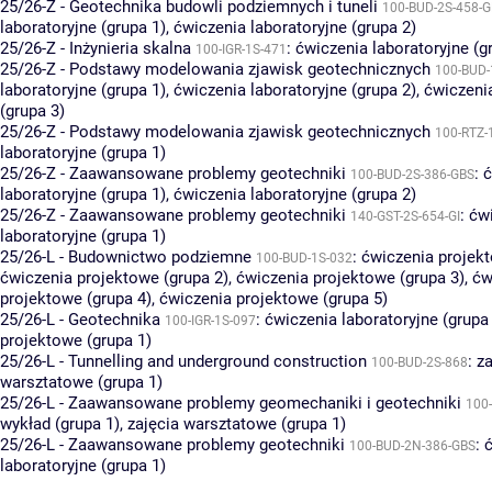
25/26-Z - Geotechnika budowli podziemnych i tuneli
100-BUD-2S-458-
laboratoryjne (grupa 1)
,
ćwiczenia laboratoryjne (grupa 2)
25/26-Z - Inżynieria skalna
:
ćwiczenia laboratoryjne (g
100-IGR-1S-471
25/26-Z - Podstawy modelowania zjawisk geotechnicznych
100-BUD-
laboratoryjne (grupa 1)
,
ćwiczenia laboratoryjne (grupa 2)
,
ćwiczenia
(grupa 3)
25/26-Z - Podstawy modelowania zjawisk geotechnicznych
100-RTZ-
laboratoryjne (grupa 1)
25/26-Z - Zaawansowane problemy geotechniki
:
ć
100-BUD-2S-386-GBS
laboratoryjne (grupa 1)
,
ćwiczenia laboratoryjne (grupa 2)
25/26-Z - Zaawansowane problemy geotechniki
:
ćw
140-GST-2S-654-GI
laboratoryjne (grupa 1)
25/26-L - Budownictwo podziemne
:
ćwiczenia projekt
100-BUD-1S-032
ćwiczenia projektowe (grupa 2)
,
ćwiczenia projektowe (grupa 3)
,
ćw
projektowe (grupa 4)
,
ćwiczenia projektowe (grupa 5)
25/26-L - Geotechnika
:
ćwiczenia laboratoryjne (grupa
100-IGR-1S-097
projektowe (grupa 1)
25/26-L - Tunnelling and underground construction
:
za
100-BUD-2S-868
warsztatowe (grupa 1)
25/26-L - Zaawansowane problemy geomechaniki i geotechniki
100-
wykład (grupa 1)
,
zajęcia warsztatowe (grupa 1)
25/26-L - Zaawansowane problemy geotechniki
:
100-BUD-2N-386-GBS
laboratoryjne (grupa 1)