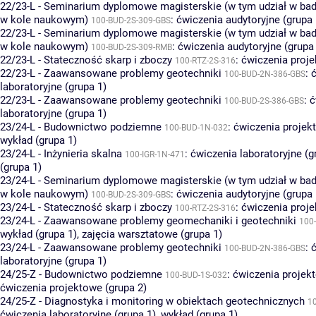
22/23-L - Seminarium dyplomowe magisterskie (w tym udział w bad
w kole naukowym)
:
ćwiczenia audytoryjne (grupa 
100-BUD-2S-309-GBS
22/23-L - Seminarium dyplomowe magisterskie (w tym udział w bad
w kole naukowym)
:
ćwiczenia audytoryjne (grupa
100-BUD-2S-309-RMB
22/23-L - Stateczność skarp i zboczy
:
ćwiczenia proje
100-RTZ-2S-316
22/23-L - Zaawansowane problemy geotechniki
:
100-BUD-2N-386-GBS
laboratoryjne (grupa 1)
22/23-L - Zaawansowane problemy geotechniki
:
ć
100-BUD-2S-386-GBS
laboratoryjne (grupa 1)
23/24-L - Budownictwo podziemne
:
ćwiczenia projek
100-BUD-1N-032
wykład (grupa 1)
23/24-L - Inżynieria skalna
:
ćwiczenia laboratoryjne (g
100-IGR-1N-471
(grupa 1)
23/24-L - Seminarium dyplomowe magisterskie (w tym udział w bad
w kole naukowym)
:
ćwiczenia audytoryjne (grupa 
100-BUD-2S-309-GBS
23/24-L - Stateczność skarp i zboczy
:
ćwiczenia proje
100-RTZ-2S-316
23/24-L - Zaawansowane problemy geomechaniki i geotechniki
100-
wykład (grupa 1)
,
zajęcia warsztatowe (grupa 1)
23/24-L - Zaawansowane problemy geotechniki
:
100-BUD-2N-386-GBS
laboratoryjne (grupa 1)
24/25-Z - Budownictwo podziemne
:
ćwiczenia projekt
100-BUD-1S-032
ćwiczenia projektowe (grupa 2)
24/25-Z - Diagnostyka i monitoring w obiektach geotechnicznych
1
ćwiczenia laboratoryjne (grupa 1)
,
wykład (grupa 1)