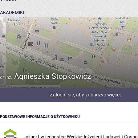
AKADEMIKI
POMOC
Agnieszka Stopkowicz
dr inż.
Zaloguj się
, aby zobaczyć więcej.
PODSTAWOWE INFORMACJE O UŻYTKOWNIKU
adiunkt w jednostce
Wydział Inżynierii Lądowej i Gosp