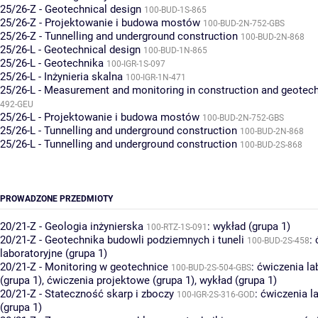
25/26-Z - Geotechnical design
100-BUD-1S-865
25/26-Z - Projektowanie i budowa mostów
100-BUD-2N-752-GBS
25/26-Z - Tunnelling and underground construction
100-BUD-2N-868
25/26-L - Geotechnical design
100-BUD-1N-865
25/26-L - Geotechnika
100-IGR-1S-097
25/26-L - Inżynieria skalna
100-IGR-1N-471
25/26-L - Measurement and monitoring in construction and geotec
492-GEU
25/26-L - Projektowanie i budowa mostów
100-BUD-2N-752-GBS
25/26-L - Tunnelling and underground construction
100-BUD-2N-868
25/26-L - Tunnelling and underground construction
100-BUD-2S-868
PROWADZONE PRZEDMIOTY
20/21-Z - Geologia inżynierska
:
wykład (grupa 1)
100-RTZ-1S-091
20/21-Z - Geotechnika budowli podziemnych i tuneli
:
100-BUD-2S-458
laboratoryjne (grupa 1)
20/21-Z - Monitoring w geotechnice
:
ćwiczenia la
100-BUD-2S-504-GBS
(grupa 1)
,
ćwiczenia projektowe (grupa 1)
,
wykład (grupa 1)
20/21-Z - Stateczność skarp i zboczy
:
ćwiczenia l
100-IGR-2S-316-GOD
(grupa 1)