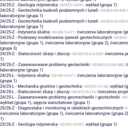
24/25-Z - Geologia inżynierska
:
wykład (grupa 1)
100-RTZ-1S-091
24/25-Z - Geotechnika budowli podziemnych i tuneli
:
100-BUD-2N-458
laboratoryjne (grupa 1)
24/25-Z - Geotechnika budowli podziemnych i tuneli
100-BUD-2S-458-
laboratoryjne (grupa 1)
24/25-Z - Inżynieria skalna
:
ćwiczenia laboratoryjne (g
100-IGR-1S-471
24/25-Z - Podstawy modelowania zjawisk geotechnicznych
100-BUD-
laboratoryjne (grupa 1)
,
ćwiczenia laboratoryjne (grupa 2)
,
ćwiczenia
(grupa 3)
24/25-Z - Stateczność skarp i zboczy
:
ćwiczenia p
100-IGR-2S-316-GOD
1)
24/25-Z - Zaawansowane problemy geotechniki
:
ć
100-BUD-2S-386-GBS
laboratoryjne (grupa 1)
24/25-L - Inżynieria skalna
:
ćwiczenia laboratoryjne (g
100-IGR-1N-471
(grupa 1)
24/25-L - Mechanika gruntów i geotechnika
:
wykład (g
100-RTZ-1S-168
24/25-L - Stateczność skarp i zboczy
:
ćwiczenia proje
100-RTZ-2S-316
24/25-L - Zaawansowane problemy geomechaniki i geotechniki
100-
wykład (grupa 1)
,
zajęcia warsztatowe (grupa 1)
25/26-Z - Diagnostyka i monitoring w obiektach geotechnicznych
1
ćwiczenia laboratoryjne (grupa 1)
,
ćwiczenia laboratoryjne (grupa 2
1)
25/26-Z - Geologia inżynierska
:
wykład (grupa 1)
100-RTZ-1S-091