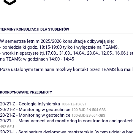
TERMINY KONSULTACJI DLA STUDENTÓW
W semestrze letnim 2025/2026 konsultacje odbywają się:
- poniedziałki godz. 18:15-19:00 tylko i wyłącznie na TEAMS.
- wtorki nieparzyste (tj.17.03., 31.03., 14.04., 28.04., 12.05., 16.06.) 
na TEAMS: w godzinach 14:00 - 14:45
Poza ustalonymi terminami możliwy kontakt przez TEAMS lub mai
KOORDYNOWANE PRZEDMIOTY
20/21-Z - Geologia inżynierska
100-RTZ-1S-091
20/21-Z - Monitoring w geotechnice
100-BUD-2N-504-GBS
20/21-Z - Monitoring w geotechnice
100-BUD-2S-504-GBS
20/21-L - Measurement and monitoring in construction and geotec
492-GEU
20/21-L - Seminarium dyplomowe magisterskie (w tym udział w bad