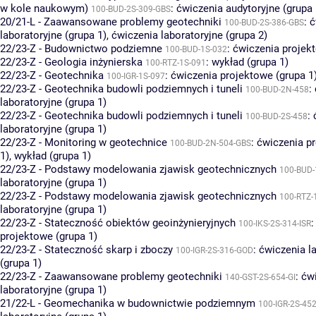
w kole naukowym)
:
ćwiczenia audytoryjne (grupa 
100-BUD-2S-309-GBS
20/21-L - Zaawansowane problemy geotechniki
:
ć
100-BUD-2S-386-GBS
laboratoryjne (grupa 1)
,
ćwiczenia laboratoryjne (grupa 2)
22/23-Z - Budownictwo podziemne
:
ćwiczenia projekt
100-BUD-1S-032
22/23-Z - Geologia inżynierska
:
wykład (grupa 1)
100-RTZ-1S-091
22/23-Z - Geotechnika
:
ćwiczenia projektowe (grupa 1
100-IGR-1S-097
22/23-Z - Geotechnika budowli podziemnych i tuneli
:
100-BUD-2N-458
laboratoryjne (grupa 1)
22/23-Z - Geotechnika budowli podziemnych i tuneli
:
100-BUD-2S-458
laboratoryjne (grupa 1)
22/23-Z - Monitoring w geotechnice
:
ćwiczenia p
100-BUD-2N-504-GBS
1)
,
wykład (grupa 1)
22/23-Z - Podstawy modelowania zjawisk geotechnicznych
100-BUD-
laboratoryjne (grupa 1)
22/23-Z - Podstawy modelowania zjawisk geotechnicznych
100-RTZ-
laboratoryjne (grupa 1)
22/23-Z - Stateczność obiektów geoinżynieryjnych
100-IKS-2S-314-ISR
projektowe (grupa 1)
22/23-Z - Stateczność skarp i zboczy
:
ćwiczenia l
100-IGR-2S-316-GOD
(grupa 1)
22/23-Z - Zaawansowane problemy geotechniki
:
ćw
140-GST-2S-654-GI
laboratoryjne (grupa 1)
21/22-L - Geomechanika w budownictwie podziemnym
100-IGR-2S-45