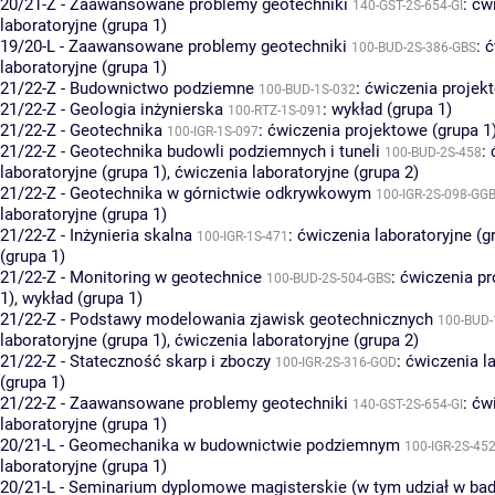
20/21-Z - Zaawansowane problemy geotechniki
:
ćw
140-GST-2S-654-GI
laboratoryjne (grupa 1)
19/20-L - Zaawansowane problemy geotechniki
:
ć
100-BUD-2S-386-GBS
laboratoryjne (grupa 1)
21/22-Z - Budownictwo podziemne
:
ćwiczenia projekt
100-BUD-1S-032
21/22-Z - Geologia inżynierska
:
wykład (grupa 1)
100-RTZ-1S-091
21/22-Z - Geotechnika
:
ćwiczenia projektowe (grupa 1
100-IGR-1S-097
21/22-Z - Geotechnika budowli podziemnych i tuneli
:
100-BUD-2S-458
laboratoryjne (grupa 1)
,
ćwiczenia laboratoryjne (grupa 2)
21/22-Z - Geotechnika w górnictwie odkrywkowym
100-IGR-2S-098-GG
laboratoryjne (grupa 1)
21/22-Z - Inżynieria skalna
:
ćwiczenia laboratoryjne (g
100-IGR-1S-471
(grupa 1)
21/22-Z - Monitoring w geotechnice
:
ćwiczenia pr
100-BUD-2S-504-GBS
1)
,
wykład (grupa 1)
21/22-Z - Podstawy modelowania zjawisk geotechnicznych
100-BUD-
laboratoryjne (grupa 1)
,
ćwiczenia laboratoryjne (grupa 2)
21/22-Z - Stateczność skarp i zboczy
:
ćwiczenia l
100-IGR-2S-316-GOD
(grupa 1)
21/22-Z - Zaawansowane problemy geotechniki
:
ćw
140-GST-2S-654-GI
laboratoryjne (grupa 1)
20/21-L - Geomechanika w budownictwie podziemnym
100-IGR-2S-45
laboratoryjne (grupa 1)
20/21-L - Seminarium dyplomowe magisterskie (w tym udział w bad