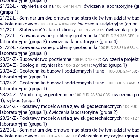
laboratoryjne (grupa 1)
21/22-L - Inżynieria skalna
:
ćwiczenia laboratoryjne (g
100-IGR-1N-471
(grupa 1)
21/22-L - Seminarium dyplomowe magisterskie (w tym udział w bad
w kole naukowym)
:
ćwiczenia audytoryjne (grupa 
100-BUD-2S-309-GBS
21/22-L - Stateczność skarp i zboczy
:
ćwiczenia proje
100-RTZ-2S-316
21/22-L - Zaawansowane problemy geotechniki
:
100-BUD-2N-386-GBS
laboratoryjne (grupa 3)
,
ćwiczenia laboratoryjne (grupa 4)
21/22-L - Zaawansowane problemy geotechniki
:
ć
100-BUD-2S-386-GBS
laboratoryjne (grupa 1)
23/24-Z - Budownictwo podziemne
:
ćwiczenia projekt
100-BUD-1S-032
23/24-Z - Geologia inżynierska
:
wykład (grupa 1)
100-RTZ-1S-091
23/24-Z - Geotechnika budowli podziemnych i tuneli
:
100-BUD-2N-458
laboratoryjne (grupa 1)
23/24-Z - Geotechnika budowli podziemnych i tuneli
:
100-BUD-2S-458
laboratoryjne (grupa 1)
23/24-Z - Monitoring w geotechnice
:
ćwiczenia pr
100-BUD-2S-504-GBS
1)
,
wykład (grupa 1)
23/24-Z - Podstawy modelowania zjawisk geotechnicznych
100-BUD-
laboratoryjne (grupa 1)
,
ćwiczenia laboratoryjne (grupa 2)
23/24-Z - Podstawy modelowania zjawisk geotechnicznych
100-RTZ-
laboratoryjne (grupa 1)
22/23-L - Seminarium dyplomowe magisterskie (w tym udział w bad
w kole naukowym)
:
ćwiczenia audytoryjne (grupa
100-BUD-2N-309-GBS