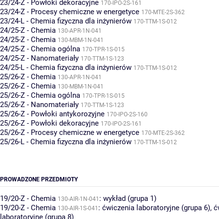
23/24-Z - Powłoki dekoracyjne
170-IPO-2S-161
23/24-Z - Procesy chemiczne w energetyce
170-MTE-2S-362
23/24-L - Chemia fizyczna dla inżynierów
170-TTM-1S-012
24/25-Z - Chemia
130-APR-1N-041
24/25-Z - Chemia
130-MBM-1N-041
24/25-Z - Chemia ogólna
170-TPR-1S-015
24/25-Z - Nanomateriały
170-TTM-1S-123
24/25-L - Chemia fizyczna dla inżynierów
170-TTM-1S-012
25/26-Z - Chemia
130-APR-1N-041
25/26-Z - Chemia
130-MBM-1N-041
25/26-Z - Chemia ogólna
170-TPR-1S-015
25/26-Z - Nanomateriały
170-TTM-1S-123
25/26-Z - Powłoki antykorozyjne
170-IPO-2S-160
25/26-Z - Powłoki dekoracyjne
170-IPO-2S-161
25/26-Z - Procesy chemiczne w energetyce
170-MTE-2S-362
25/26-L - Chemia fizyczna dla inżynierów
170-TTM-1S-012
PROWADZONE PRZEDMIOTY
19/20-Z - Chemia
:
wykład (grupa 1)
130-AIR-1N-041
19/20-Z - Chemia
:
ćwiczenia laboratoryjne (grupa 6)
,
ć
130-AIR-1S-041
laboratoryjne (grupa 8)