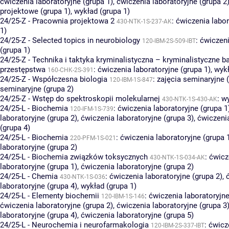
ćwiczenia laboratoryjne (grupa 1)
,
ćwiczenia laboratoryjne (grupa 2
projektowe (grupa 1)
,
wykład (grupa 1)
24/25-Z - Pracownia projektowa 2
:
ćwiczenia labor
430-NTK-1S-237-AK
1)
24/25-Z - Selected topics in neurobiology
:
ćwiczeni
120-IBM-2S-509-IBT
(grupa 1)
24/25-Z - Technika i taktyka kryminalistyczna – kryminalistyczne b
przestępstwa
:
ćwiczenia laboratoryjne (grupa 1)
,
wykł
160-CHK-2S-391
24/25-Z - Współczesna biologia
:
zajęcia seminaryjne 
120-IBM-1S-847
seminaryjne (grupa 2)
24/25-Z - Wstęp do spektroskopii molekularnej
:
wy
430-NTK-1S-430-AK
24/25-L - Biochemia
:
ćwiczenia laboratoryjne (grupa 1
120-IFM-1S-739
laboratoryjne (grupa 2)
,
ćwiczenia laboratoryjne (grupa 3)
,
ćwiczenia
(grupa 4)
24/25-L - Biochemia
:
ćwiczenia laboratoryjne (grupa 
220-PFM-1S-021
laboratoryjne (grupa 2)
24/25-L - Biochemia związków toksycznych
:
ćwicz
430-NTK-1S-034-AK
laboratoryjne (grupa 1)
,
ćwiczenia laboratoryjne (grupa 2)
24/25-L - Chemia
:
ćwiczenia laboratoryjne (grupa 2)
,
430-NTK-1S-036
laboratoryjne (grupa 4)
,
wykład (grupa 1)
24/25-L - Elementy biochemii
:
ćwiczenia laboratoryjne
120-IBM-1S-146
ćwiczenia laboratoryjne (grupa 2)
,
ćwiczenia laboratoryjne (grupa 3
laboratoryjne (grupa 4)
,
ćwiczenia laboratoryjne (grupa 5)
24/25-L - Neurochemia i neurofarmakologia
:
ćwicz
120-IBM-2S-337-IBT