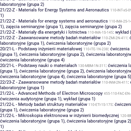
laboratoryjne (grupa 2)
21/22-Z - Materials for Energy Systems and Aeronautics
110-INT-xS-0
1)
21/22-Z - Materials for energy systems and aeronautics
110-IMA-2S-1
1)
,
zajęcia seminaryjne (grupa 1)
,
zajęcia seminaryjne (grupa 2)
21/22-Z - Materiały dla energetyki i lotnictwa
:
wykład 
110-IMA-1S-145
21/22-Z - Zaawansowane metody badań materiałów
:
110-ZMI-2N-411
laboratoryjne (grupa 1)
,
ćwiczenia laboratoryjne (grupa 2)
20/21-L - Podstawy inżynierii materiałowej
:
ćwiczenia 
110-ITE-1N-238
(grupa 1)
,
ćwiczenia laboratoryjne (grupa 2)
,
ćwiczenia laboratoryjn
ćwiczenia laboratoryjne (grupa 4)
20/21-L - Podstawy nauki o materiałach
:
ćwiczenia l
130-MBM-1N-311
(grupa 1)
,
ćwiczenia laboratoryjne (grupa 2)
,
ćwiczenia laboratoryjn
ćwiczenia laboratoryjne (grupa 4)
,
ćwiczenia laboratoryjne (grupa 5
22/23-Z - Zaawansowane metody badań materiałów
:
110-INM-2N-411
laboratoryjne (grupa 1)
21/22-L - Advanced Methods of Electron Microscopy
455-110-FAC-E
ćwiczenia audytoryjne (grupa 1)
,
wykład (grupa 1)
21/22-L - Metody badań struktury materiałów
:
ćwiczeni
110-ETI-1S-175
(grupa 1)
,
ćwiczenia laboratoryjne (grupa 2)
21/22-L - Mikroskopia elektronowa w inżynierii biomedycznej
120-IB
ćwiczenia laboratoryjne (grupa 1)
,
ćwiczenia laboratoryjne (grupa 2
1)