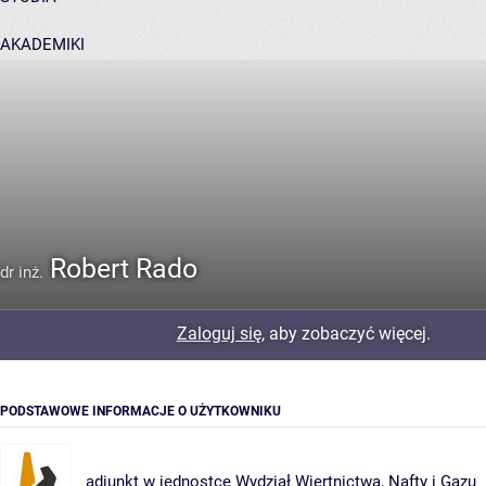
AKADEMIKI
POMOC
Robert Rado
dr inż.
Zaloguj się
, aby zobaczyć więcej.
PODSTAWOWE INFORMACJE O UŻYTKOWNIKU
adiunkt w jednostce
Wydział Wiertnictwa, Nafty i Gazu