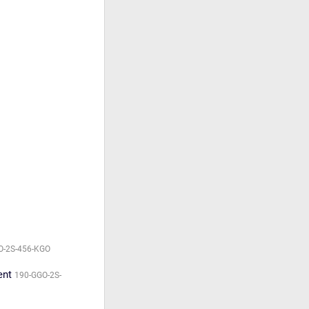
O-2S-456-KGO
ent
190-GGO-2S-