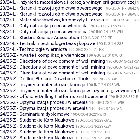
23/24-L - Inżynieria materiałowa i korozja w inżynierii gazowniczej
1
23/24-L - Kierunki rozwoju górnictwa otworowego
190-GGO-1N-188-IZ
23/24-L - Kierunki rozwoju górnictwa otworowego
190-GGO-1N-188-WI
23/24-L - Materiałoznawstwo, kompozyty i korozja
190-GGO-2S-430-K
23/24-L - Optymalizacja procesu wiercenia
190-GGO-2N-156-WIG
23/24-L - Optymalizacja procesu wiercenia
190-ING-2N-156-WN
23/24-L - Student Science Association
190-ING-2S-229-PE
23/24-L - Techniki i technologie bezwykopowe
190-ING-1N-238
23/24-L - Technologie wiertnicze
190-GGO-2S-252-TPS
24/25-Z - Awarie i komplikacje wiertnicze
190-GGO-2S-010-WIG
24/25-Z - Directions of development of well mining
190-GGO-1S-021-G
24/25-Z - Directions of development of well mining
190-GGO-1S-021-I
24/25-Z - Directions of development of well mining
190-GGO-1S-021-T
24/25-Z - Drilling Bits and Downholes Tools
190-ING-2S-338-PE
24/25-Z - Inżynieria materiałowa i korozja
190-ING-2N-096-WN
24/25-Z - Inżynieria materiałowa i korozja w inżynierii gazowniczej
24/25-Z - Offshore Drilling Platforms and Equipment
190-ING-2S-382-P
24/25-Z - Optymalizacja procesu wiercenia
190-GGO-2S-156-WIG
24/25-Z - Optymalizacja procesu wiercenia
190-ING-2S-156-WN
24/25-Z - Seminarium dyplomowe
190-GGO-1S-221-WIG
24/25-Z - Studenckie Koło Naukowe
190-GGO-2N-229-GAZ
24/25-Z - Studenckie Koło Naukowe
190-GGO-2N-229-IZW
24/25-Z - Studenckie Koło Naukowe
190-GGO-2N-229-TPS
24/25-Z - Studenckie Koło Naukowe
190-GGO-2N-229-WIG