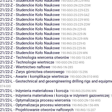
21/22-Z - Studenckie Koło Naukowe
190-GGO-2N-229-WIG
21/22-Z - Studenckie Koło Naukowe
190-GGO-2N-229-ZOW
21/22-Z - Studenckie Koło Naukowe
190-GGO-2S-229-EZS
21/22-Z - Studenckie Koło Naukowe
190-GGO-2S-229-GAZ
21/22-Z - Studenckie Koło Naukowe
190-GGO-2S-229-WIG
21/22-Z - Studenckie Koło Naukowe
190-GGO-2S-229-ZOW
21/22-Z - Studenckie Koło Naukowe
190-ING-2N-229-IG
21/22-Z - Studenckie Koło Naukowe
190-ING-2N-229-IN
21/22-Z - Studenckie Koło Naukowe
190-ING-2N-229-WN
21/22-Z - Studenckie Koło Naukowe
190-ING-2S-229-IG
21/22-Z - Studenckie Koło Naukowe
190-ING-2S-229-IN
21/22-Z - Studenckie Koło Naukowe
190-ING-2S-229-WN
21/22-Z - Technologia wiercenia otworów
190-GIG-1S-245
21/22-Z - Technologie wiertnicze
190-GGO-2N-252-WIG
21/22-Z - Wiertnictwo naftowe
190-ING-1N-285
21/22-Z - Zarys górnictwa otworowego
190-GGO-1S-296
21/22-L - Awarie i komplikacje wiertnicze
190-GGO-2N-010-WIG
21/22-L - Geotechnical and geoengineering drilling rigs and equipm
074-GIG
21/22-L - Inżynieria materiałowa i korozja
190-ING-2S-096-WN
21/22-L - Inżynieria materiałowa i korozja w inżynierii gazowniczej
1
21/22-L - Optymalizacja procesu wiercenia
190-GGO-2N-156-WIG
21/22-L - Optymalizacja procesu wiercenia
190-ING-2N-156-WN
21/22-L - Projektowanie otworów naftowych
190-ING-1S-207