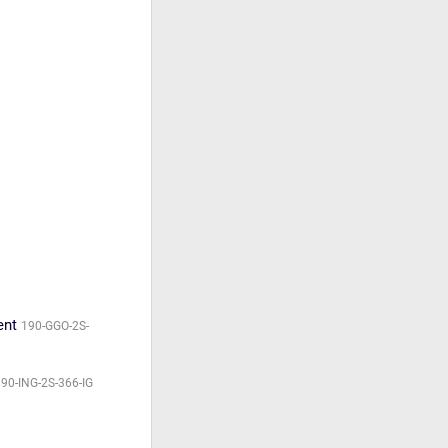
ent
190-GGO-2S-
90-ING-2S-366-IG