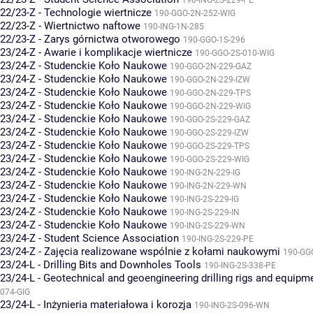
190-ING-2S-229-PE
22/23-Z - Technologie wiertnicze
190-GGO-2N-252-WIG
22/23-Z - Wiertnictwo naftowe
190-ING-1N-285
22/23-Z - Zarys górnictwa otworowego
190-GGO-1S-296
23/24-Z - Awarie i komplikacje wiertnicze
190-GGO-2S-010-WIG
23/24-Z - Studenckie Koło Naukowe
190-GGO-2N-229-GAZ
23/24-Z - Studenckie Koło Naukowe
190-GGO-2N-229-IZW
23/24-Z - Studenckie Koło Naukowe
190-GGO-2N-229-TPS
23/24-Z - Studenckie Koło Naukowe
190-GGO-2N-229-WIG
23/24-Z - Studenckie Koło Naukowe
190-GGO-2S-229-GAZ
23/24-Z - Studenckie Koło Naukowe
190-GGO-2S-229-IZW
23/24-Z - Studenckie Koło Naukowe
190-GGO-2S-229-TPS
23/24-Z - Studenckie Koło Naukowe
190-GGO-2S-229-WIG
23/24-Z - Studenckie Koło Naukowe
190-ING-2N-229-IG
23/24-Z - Studenckie Koło Naukowe
190-ING-2N-229-WN
23/24-Z - Studenckie Koło Naukowe
190-ING-2S-229-IG
23/24-Z - Studenckie Koło Naukowe
190-ING-2S-229-IN
23/24-Z - Studenckie Koło Naukowe
190-ING-2S-229-WN
23/24-Z - Student Science Association
190-ING-2S-229-PE
23/24-Z - Zajęcia realizowane wspólnie z kołami naukowymi
190-GG
23/24-L - Drilling Bits and Downholes Tools
190-ING-2S-338-PE
23/24-L - Geotechnical and geoengineering drilling rigs and equipm
074-GIG
23/24-L - Inżynieria materiałowa i korozja
190-ING-2S-096-WN