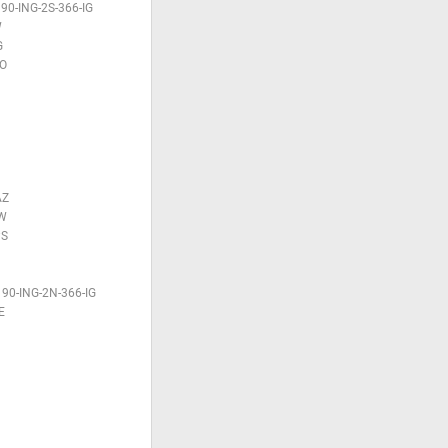
90-ING-2S-366-IG
W
G
GO
AZ
ZW
PS
190-ING-2N-366-IG
E