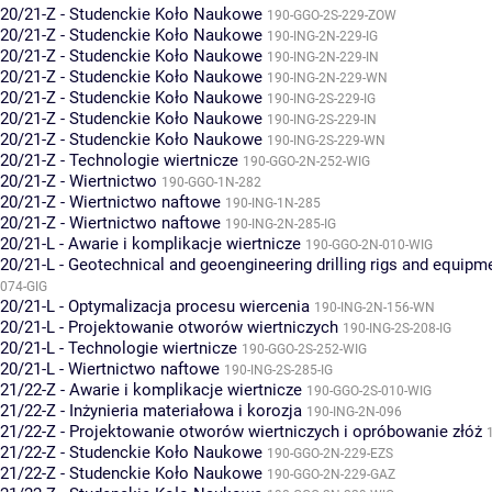
20/21-Z - Studenckie Koło Naukowe
190-GGO-2S-229-ZOW
20/21-Z - Studenckie Koło Naukowe
190-ING-2N-229-IG
20/21-Z - Studenckie Koło Naukowe
190-ING-2N-229-IN
20/21-Z - Studenckie Koło Naukowe
190-ING-2N-229-WN
20/21-Z - Studenckie Koło Naukowe
190-ING-2S-229-IG
20/21-Z - Studenckie Koło Naukowe
190-ING-2S-229-IN
20/21-Z - Studenckie Koło Naukowe
190-ING-2S-229-WN
20/21-Z - Technologie wiertnicze
190-GGO-2N-252-WIG
20/21-Z - Wiertnictwo
190-GGO-1N-282
20/21-Z - Wiertnictwo naftowe
190-ING-1N-285
20/21-Z - Wiertnictwo naftowe
190-ING-2N-285-IG
20/21-L - Awarie i komplikacje wiertnicze
190-GGO-2N-010-WIG
20/21-L - Geotechnical and geoengineering drilling rigs and equipm
074-GIG
20/21-L - Optymalizacja procesu wiercenia
190-ING-2N-156-WN
20/21-L - Projektowanie otworów wiertniczych
190-ING-2S-208-IG
20/21-L - Technologie wiertnicze
190-GGO-2S-252-WIG
20/21-L - Wiertnictwo naftowe
190-ING-2S-285-IG
21/22-Z - Awarie i komplikacje wiertnicze
190-GGO-2S-010-WIG
21/22-Z - Inżynieria materiałowa i korozja
190-ING-2N-096
21/22-Z - Projektowanie otworów wiertniczych i opróbowanie złóż
21/22-Z - Studenckie Koło Naukowe
190-GGO-2N-229-EZS
21/22-Z - Studenckie Koło Naukowe
190-GGO-2N-229-GAZ