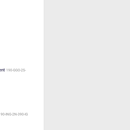
ent
190-GGO-2S-
190-ING-2N-390-IG