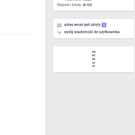
Stopnie i tytuły
dr inż.
adres email jest ukryty
wyślij wiadomość do użytkownika
PN
WT
ŚR
CZ
PT