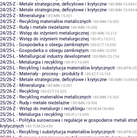
24/25-Z - Metale strategiczne, deficytowe i krytyczne
180-IMN-1S-094-I
24/25-Z - Metale strategiczne, deficytowe i krytyczne
180-IMN-1S-094-
24/25-Z - Mineralurgia
180-IMN-1S-301
24/25-Z - Recykling materiałów metalicznych
180-IMN-1S-305
24/25-Z - Rudy i metale nieżelazne
180-IMN-1S-306
24/25-Z - Wstęp do inżynierii metalurgicznej
180-IMN-1S-312
24/25-Z - Wstęp do inżynierii metalurgicznej
180-IPJ-1S-312
24/25-L - Gospodarka o obiegu zamkniętym
180-ECT-1S-290
24/25-L - Gospodarka o obiegu zamkniętym
180-IMN-1S-290
24/25-L - Metallurgical industry development
100-RMV-2S-734
24/25-L - Metalurgia i recykling
180-IPJ-1S-099
24/25-L - Recykling i substytucja materiałów krytycznych
180-MTN-2S
25/26-Z - Materiały - procesy - produkty II
180-ECT-1S-163
25/26-Z - Metale strategiczne, deficytowe i krytyczne
180-IMN-1S-094-
25/26-Z - Mineralurgia
180-IMN-1S-301
25/26-Z - Recykling
180-ECT-1S-325
25/26-Z - Recykling materiałów metalicznych
180-IMN-1S-305
25/26-Z - Rudy i metale nieżelazne
180-IMN-1S-306
25/26-Z - Wstęp do metalurgii i recyklingu
180-RCM-1N-484
25/26-L - Metalurgia i recykling
180-IPJ-1S-099
25/26-L - Polityka surowcowa i regulacje w gospodarce metali stra
krytycznych
180-TCM-2S-439
25/26-L - Recykling i substytucja materiałów krytycznych
180-MTN-2S