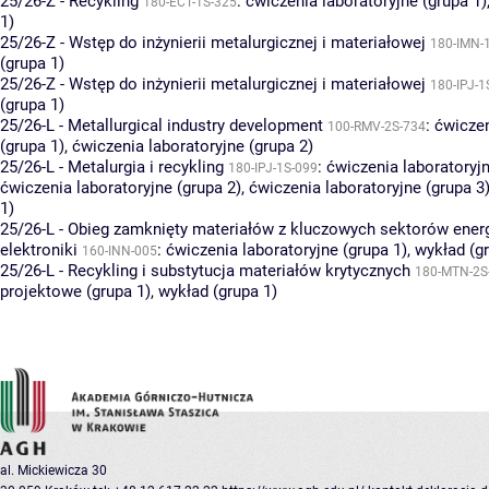
25/26-Z - Recykling
:
ćwiczenia laboratoryjne (grupa 1)
180-ECT-1S-325
1)
25/26-Z - Wstęp do inżynierii metalurgicznej i materiałowej
180-IMN-
(grupa 1)
25/26-Z - Wstęp do inżynierii metalurgicznej i materiałowej
180-IPJ-1
(grupa 1)
25/26-L - Metallurgical industry development
:
ćwiczen
100-RMV-2S-734
(grupa 1)
,
ćwiczenia laboratoryjne (grupa 2)
25/26-L - Metalurgia i recykling
:
ćwiczenia laboratoryjn
180-IPJ-1S-099
ćwiczenia laboratoryjne (grupa 2)
,
ćwiczenia laboratoryjne (grupa 3
1)
25/26-L - Obieg zamknięty materiałów z kluczowych sektorów energ
elektroniki
:
ćwiczenia laboratoryjne (grupa 1)
,
wykład (g
160-INN-005
25/26-L - Recykling i substytucja materiałów krytycznych
180-MTN-2S
projektowe (grupa 1)
,
wykład (grupa 1)
al. Mickiewicza 30