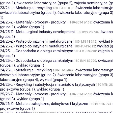
(grupa 1)
,
ćwiczenia laboratoryjne (grupa 2)
,
zajęcia seminaryjne (g
23/24-L - Metalurgia i recykling
:
ćwiczenia laboratoryjn
180-IPJ-1S-099
ćwiczenia laboratoryjne (grupa 2)
,
ćwiczenia laboratoryjne (grupa 3
1)
24/25-Z - Materiały - procesy - produkty II
:
ćwiczenia l
180-ECT-1S-163
(grupa 1)
,
wykład (grupa 1)
24/25-Z - Metallurgical industry development
:
ćwiczen
100-RMV-2S-734
(grupa 1)
24/25-Z - Wstęp do inżynierii metalurgicznej
:
wykład (
180-IMN-1S-312
24/25-Z - Wstęp do inżynierii metalurgicznej
:
wykład (g
180-IPJ-1S-312
24/25-L - Gospodarka o obiegu zamkniętym
:
zajęcia 
180-ECT-1S-290
(grupa 1)
24/25-L - Gospodarka o obiegu zamkniętym
:
ćwiczeni
180-IMN-1S-290
(grupa 1)
,
wykład (grupa 1)
24/25-L - Metalurgia i recykling
:
ćwiczenia laboratoryjn
180-IPJ-1S-099
ćwiczenia laboratoryjne (grupa 2)
,
ćwiczenia laboratoryjne (grupa 3
laboratoryjne (grupa 4)
,
wykład (grupa 1)
24/25-L - Recykling i substytucja materiałów krytycznych
180-MTN-2S
projektowe (grupa 1)
,
wykład (grupa 1)
25/26-Z - Materiały - procesy - produkty II
:
ćwiczenia l
180-ECT-1S-163
(grupa 3)
,
wykład (grupa 1)
25/26-Z - Metale strategiczne, deficytowe i krytyczne
180-IMN-1S-094-I
projektowe (grupa 1)