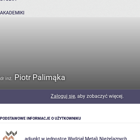
AKADEMIKI
POMOC
Piotr Palimąka
dr inż.
Zaloguj się
, aby zobaczyć więcej.
PODSTAWOWE INFORMACJE O UŻYTKOWNIKU
adiunkt w jednostce
Wydział Metali Nieżelaznych