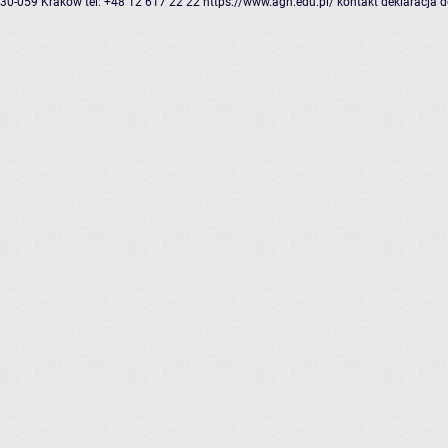
30-059 Kraków
tel: +48 12 617 22 22
https://www.agh.edu.pl/
kontakt
deklaracja 