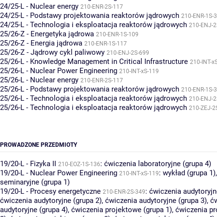
24/25-L - Nuclear energy
210-ENR-2S-117
24/25-L - Podstawy projektowania reaktorów jądrowych
210-ENR-1S-
24/25-L - Technologia i eksploatacja reaktorów jądrowych
210-ENJ-2
25/26-Z - Energetyka jądrowa
210-ENR-1S-109
25/26-Z - Energia jądrowa
210-ENR-1S-117
25/26-Z - Jądrowy cykl paliwowy
210-ENJ-2S-699
25/26-L - Knowledge Management in Critical Infrastructure
210-INT-x
25/26-L - Nuclear Power Engineering
210-INT-xS-119
25/26-L - Nuclear energy
210-ENR-2S-117
25/26-L - Podstawy projektowania reaktorów jądrowych
210-ENR-1S-
25/26-L - Technologia i eksploatacja reaktorów jądrowych
210-ENJ-2
25/26-L - Technologia i eksploatacja reaktorów jądrowych
210-ZEJ-2
PROWADZONE PRZEDMIOTY
19/20-L - Fizyka II
:
ćwiczenia laboratoryjne (grupa 4)
210-EOZ-1S-136
19/20-L - Nuclear Power Engineering
:
wykład (grupa 1)
210-INT-xS-119
seminaryjne (grupa 1)
19/20-L - Procesy energetyczne
:
ćwiczenia audytoryjn
210-ENR-2S-349
ćwiczenia audytoryjne (grupa 2)
,
ćwiczenia audytoryjne (grupa 3)
,
ć
audytoryjne (grupa 4)
,
ćwiczenia projektowe (grupa 1)
,
ćwiczenia pr