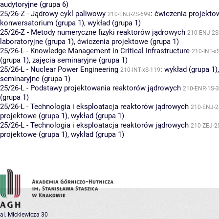
audytoryjne (grupa 6)
25/26-Z - Jądrowy cykl paliwowy
:
ćwiczenia projektow
210-ENJ-2S-699
konwersatorium (grupa 1)
,
wykład (grupa 1)
25/26-Z - Metody numeryczne fizyki reaktorów jądrowych
210-ENJ-2S
laboratoryjne (grupa 1)
,
ćwiczenia projektowe (grupa 1)
25/26-L - Knowledge Management in Critical Infrastructure
210-INT-x
(grupa 1)
,
zajęcia seminaryjne (grupa 1)
25/26-L - Nuclear Power Engineering
:
wykład (grupa 1)
210-INT-xS-119
seminaryjne (grupa 1)
25/26-L - Podstawy projektowania reaktorów jądrowych
210-ENR-1S-
(grupa 1)
25/26-L - Technologia i eksploatacja reaktorów jądrowych
210-ENJ-2
projektowe (grupa 1)
,
wykład (grupa 1)
25/26-L - Technologia i eksploatacja reaktorów jądrowych
210-ZEJ-2
projektowe (grupa 1)
,
wykład (grupa 1)
al. Mickiewicza 30