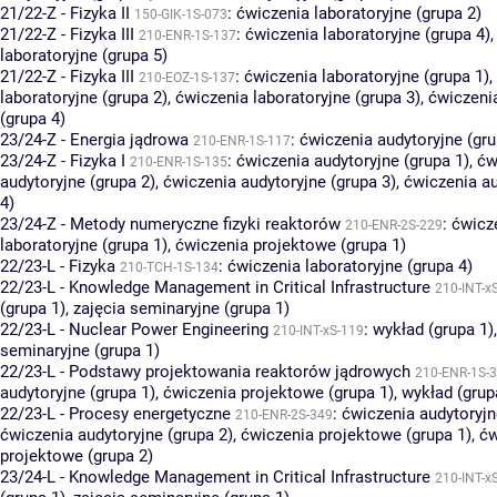
21/22-Z - Fizyka II
:
ćwiczenia laboratoryjne (grupa 2)
150-GIK-1S-073
21/22-Z - Fizyka III
:
ćwiczenia laboratoryjne (grupa 4)
210-ENR-1S-137
laboratoryjne (grupa 5)
21/22-Z - Fizyka III
:
ćwiczenia laboratoryjne (grupa 1)
,
210-EOZ-1S-137
laboratoryjne (grupa 2)
,
ćwiczenia laboratoryjne (grupa 3)
,
ćwiczenia
(grupa 4)
23/24-Z - Energia jądrowa
:
ćwiczenia audytoryjne (gru
210-ENR-1S-117
23/24-Z - Fizyka I
:
ćwiczenia audytoryjne (grupa 1)
,
ćw
210-ENR-1S-135
audytoryjne (grupa 2)
,
ćwiczenia audytoryjne (grupa 3)
,
ćwiczenia au
4)
23/24-Z - Metody numeryczne fizyki reaktorów
:
ćwicz
210-ENR-2S-229
laboratoryjne (grupa 1)
,
ćwiczenia projektowe (grupa 1)
22/23-L - Fizyka
:
ćwiczenia laboratoryjne (grupa 4)
210-TCH-1S-134
22/23-L - Knowledge Management in Critical Infrastructure
210-INT-x
(grupa 1)
,
zajęcia seminaryjne (grupa 1)
22/23-L - Nuclear Power Engineering
:
wykład (grupa 1)
210-INT-xS-119
seminaryjne (grupa 1)
22/23-L - Podstawy projektowania reaktorów jądrowych
210-ENR-1S-
audytoryjne (grupa 1)
,
ćwiczenia projektowe (grupa 1)
,
wykład (grup
22/23-L - Procesy energetyczne
:
ćwiczenia audytoryjn
210-ENR-2S-349
ćwiczenia audytoryjne (grupa 2)
,
ćwiczenia projektowe (grupa 1)
,
ćw
projektowe (grupa 2)
23/24-L - Knowledge Management in Critical Infrastructure
210-INT-x