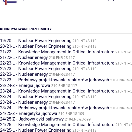
KOORDYNOWANE PRZEDMIOTY
19/20-L - Nuclear Power Engineering
210-INT-xS-119
20/21-L - Nuclear Power Engineering
210-INT-xS-119
21/22-L - Knowledge Management in Critical Infrastructure
210-INT-x
21/22-L - Nuclear energy
210-ENR-2S-117
22/23-L - Knowledge Management in Critical Infrastructure
210-INT-x
22/23-L - Nuclear Power Engineering
210-INT-xS-119
22/23-L - Nuclear energy
210-ENR-2S-117
22/23-L - Podstawy projektowania reaktorów jądrowych
210-ENR-1S-
23/24-Z - Energia jądrowa
210-ENR-1S-117
23/24-L - Knowledge Management in Critical Infrastructure
210-INT-x
23/24-L - Nuclear Power Engineering
210-INT-xS-119
23/24-L - Nuclear energy
210-ENR-2S-117
23/24-L - Podstawy projektowania reaktorów jądrowych
210-ENR-1S-
24/25-Z - Energetyka jądrowa
210-ENR-1S-109
24/25-Z - Jądrowy cykl paliwowy
210-ENJ-2S-699
24/25-L - Knowledge Management in Critical Infrastructure
210-INT-x
24/25-L - Nuclear Power Engineering
210-INT-xS-119