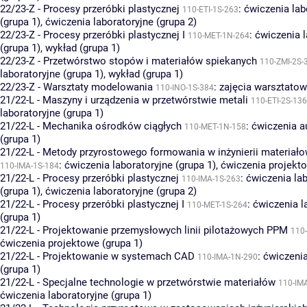
22/23-Z - Procesy przeróbki plastycznej
:
ćwiczenia lab
110-ETI-1S-263
(grupa 1)
,
ćwiczenia laboratoryjne (grupa 2)
22/23-Z - Procesy przeróbki plastycznej I
:
ćwiczenia l
110-MET-1N-264
(grupa 1)
,
wykład (grupa 1)
22/23-Z - Przetwórstwo stopów i materiałów spiekanych
110-ZMI-2S-
laboratoryjne (grupa 1)
,
wykład (grupa 1)
22/23-Z - Warsztaty modelowania
:
zajęcia warsztatow
110-INO-1S-384
21/22-L - Maszyny i urządzenia w przetwórstwie metali
110-ETI-2S-136
laboratoryjne (grupa 1)
21/22-L - Mechanika ośrodków ciągłych
:
ćwiczenia a
110-MET-1N-158
(grupa 1)
21/22-L - Metody przyrostowego formowania w inżynierii materiało
:
ćwiczenia laboratoryjne (grupa 1)
,
ćwiczenia projekto
110-IMA-1S-184
21/22-L - Procesy przeróbki plastycznej
:
ćwiczenia la
110-IMA-1S-263
(grupa 1)
,
ćwiczenia laboratoryjne (grupa 2)
21/22-L - Procesy przeróbki plastycznej I
:
ćwiczenia l
110-MET-1S-264
(grupa 1)
21/22-L - Projektowanie przemysłowych linii pilotażowych PPM
110
ćwiczenia projektowe (grupa 1)
21/22-L - Projektowanie w systemach CAD
:
ćwiczeni
110-IMA-1N-290
(grupa 1)
21/22-L - Specjalne technologie w przetwórstwie materiałów
110-IM
ćwiczenia laboratoryjne (grupa 1)