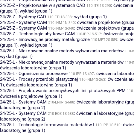
110-IPP-1S-290
24/25-Z - Projektowanie w systemach CAD
:
ćwiczenia 
110-ITE-1S-290
(grupa 1)
,
wykład (grupa 1)
24/25-Z - Systemy CAD
:
wykład (grupa 1)
110-ETI-1S-338
24/25-Z - Systemy CAM
:
ćwiczenia projektowe (grupa
110-INM-1N-340
24/25-Z - Systemy CAM
:
ćwiczenia projektowe (grupa
110-INM-1S-340
24/25-Z - Technologie ubytkowe CAM
:
ćwiczenia proj
110-IPP-1S-517
24/25-L - Innowacyjne procesy metalurgiczne
:
ćwicze
110-MET-2S-559
(grupa 1)
,
wykład (grupa 1)
24/25-L - Niekonwencjonalne metody wytwarzania materiałów
110-
wykład (grupa 1)
24/25-L - Niekonwencjonalne metody wytwarzania materiałów
110-
ćwiczenia laboratoryjne (grupa 1)
24/25-L - Ograniczenia procesowe
:
ćwiczenia laborato
110-IPP-1S-497
24/25-L - Procesy przeróbki plastycznej
:
ćwiczenia au
110-INM-1S-263
1)
,
ćwiczenia laboratoryjne (grupa 1)
24/25-L - Projektowanie przemysłowych linii pilotażowych PPM
110
ćwiczenia projektowe (grupa 1)
24/25-L - Systemy CAM
:
ćwiczenia laboratoryjne (gru
210-ENR-1S-688
laboratoryjne (grupa 2)
24/25-L - Systemy CAM
:
ćwiczenia laboratoryjne (gru
210-EOZ-1S-688
laboratoryjne (grupa 2)
24/25-L - Technologie formowania materiałów I
:
ćwicz
110-IPP-1S-510
laboratoryjne (grupa 1)