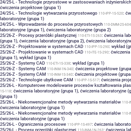
24/25-L - Technologie przyrostowe w zastosowaniach inżynierskic
ćwiczenia projektowe (grupa 1)
24/25-L - Technologie wytwarzania przyrostowego
:
ćw
110-IPP-1S-520
laboratoryjne (grupa 1)
24/25-L - Wprowadzenie do procesów przyrostowych
110-DMM-2S-604
laboratoryjne (grupa 1)
,
ćwiczenia laboratoryjne (grupa 2)
25/26-Z - Procesy przeróbki plastycznej
:
ćwiczenia lab
110-ETI-1S-263
(grupa 1)
,
ćwiczenia laboratoryjne (grupa 2)
,
ćwiczenia laboratoryjn
25/26-Z - Projektowanie w systemach CAD
:
wykład (g
110-IPP-1S-290
25/26-Z - Projektowanie w systemach CAD
:
ćwiczenia 
110-ITE-1S-290
(grupa 1)
,
wykład (grupa 1)
25/26-Z - Systemy CAD
:
wykład (grupa 1)
110-ETI-1S-338
25/26-Z - Systemy CAM
:
ćwiczenia projektowe (grupa
110-INM-1N-340
25/26-Z - Systemy CAM
:
ćwiczenia projektowe (grupa
110-INM-1S-340
25/26-Z - Technologie ubytkowe CAM
:
ćwiczenia proj
110-IPP-1S-517
25/26-L - Komputerowe modelowanie procesów kształtowania pla
:
ćwiczenia laboratoryjne (grupa 1)
,
ćwiczenia laboratoryjne (
1S-118
(grupa 1)
25/26-L - Niekonwencjonalne metody wytwarzania materiałów
110-
ćwiczenia laboratoryjne (grupa 1)
25/26-L - Niekonwencjonalne metody wytwarzania materiałów
110-
ćwiczenia laboratoryjne (grupa 1)
25/26-L - Ograniczenia procesowe
:
ćwiczenia laborato
110-IPP-1S-497
25/26-L - Procesy przeróbki plastycznej
:
ćwiczenia la
110-INM-1N-263