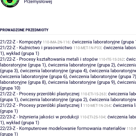
Przemysłowej
PROWADZONE PRZEDMIOTY
21/22-Z - Kompozyty
:
ćwiczenia laboratoryjne (grupa 
110-IMA-2N-116
21/22-Z - Kuźnictwo i prasownictwo
:
ćwiczenia labor
110-MET-1N-P03
1)
,
wykład (grupa 1)
21/22-Z - Procesy kształtowania metali i stopów
:
ćwic
110-ITE-1S-262
laboratoryjne (grupa 1)
,
ćwiczenia laboratoryjne (grupa 2)
,
ćwiczenia
(grupa 3)
,
ćwiczenia laboratoryjne (grupa 4)
,
ćwiczenia laboratoryjn
ćwiczenia laboratoryjne (grupa 6)
,
ćwiczenia laboratoryjne (grupa 7
laboratoryjne (grupa 8)
,
ćwiczenia laboratoryjne (grupa 9)
,
ćwiczenia
(grupa 10)
21/22-Z - Procesy przeróbki plastycznej
:
ćwiczenia lab
110-ETI-1S-263
(grupa 1)
,
ćwiczenia laboratoryjne (grupa 2)
,
ćwiczenia laboratoryjn
21/22-Z - Procesy przeróbki plastycznej I
:
ćwiczenia l
110-MET-1N-264
(grupa 1)
22/23-Z - Inżynieria jakości w produkcji
:
ćwiczenia lab
110-ETI-2S-104
1)
,
wykład (grupa 1)
22/23-Z - Komputerowe modelowanie formowania materiałów
110-I
(grupa 1)