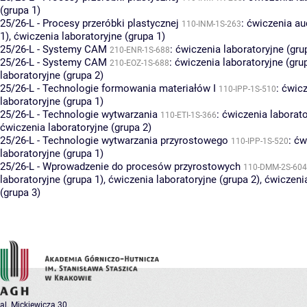
(grupa 1)
25/26-L - Procesy przeróbki plastycznej
:
ćwiczenia au
110-INM-1S-263
1)
,
ćwiczenia laboratoryjne (grupa 1)
25/26-L - Systemy CAM
:
ćwiczenia laboratoryjne (gru
210-ENR-1S-688
25/26-L - Systemy CAM
:
ćwiczenia laboratoryjne (gru
210-EOZ-1S-688
laboratoryjne (grupa 2)
25/26-L - Technologie formowania materiałów I
:
ćwicz
110-IPP-1S-510
laboratoryjne (grupa 1)
25/26-L - Technologie wytwarzania
:
ćwiczenia laborato
110-ETI-1S-366
ćwiczenia laboratoryjne (grupa 2)
25/26-L - Technologie wytwarzania przyrostowego
:
ćw
110-IPP-1S-520
laboratoryjne (grupa 1)
25/26-L - Wprowadzenie do procesów przyrostowych
110-DMM-2S-604
laboratoryjne (grupa 1)
,
ćwiczenia laboratoryjne (grupa 2)
,
ćwiczenia
(grupa 3)
al. Mickiewicza 30