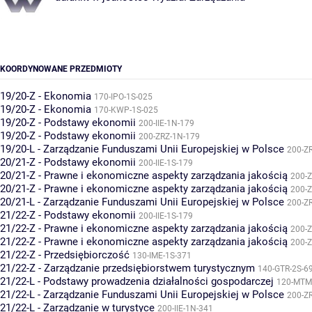
KOORDYNOWANE PRZEDMIOTY
19/20-Z - Ekonomia
170-IPO-1S-025
19/20-Z - Ekonomia
170-KWP-1S-025
19/20-Z - Podstawy ekonomii
200-IIE-1N-179
19/20-Z - Podstawy ekonomii
200-ZRZ-1N-179
19/20-L - Zarządzanie Funduszami Unii Europejskiej w Polsce
200-Z
20/21-Z - Podstawy ekonomii
200-IIE-1S-179
20/21-Z - Prawne i ekonomiczne aspekty zarządzania jakością
200-Z
20/21-Z - Prawne i ekonomiczne aspekty zarządzania jakością
200-Z
20/21-L - Zarządzanie Funduszami Unii Europejskiej w Polsce
200-Z
21/22-Z - Podstawy ekonomii
200-IIE-1S-179
21/22-Z - Prawne i ekonomiczne aspekty zarządzania jakością
200-Z
21/22-Z - Prawne i ekonomiczne aspekty zarządzania jakością
200-Z
21/22-Z - Przedsiębiorczość
130-IME-1S-371
21/22-Z - Zarządzanie przedsiębiorstwem turystycznym
140-GTR-2S-6
21/22-L - Podstawy prowadzenia działalności gospodarczej
120-MTM
21/22-L - Zarządzanie Funduszami Unii Europejskiej w Polsce
200-Z
21/22-L - Zarządzanie w turystyce
200-IIE-1N-341