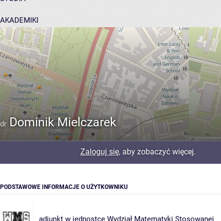
AKADEMIKI
POMOC
Dominik Mielczarek
dr
Zaloguj się
, aby zobaczyć więcej.
PODSTAWOWE INFORMACJE O UŻYTKOWNIKU
adiunkt w jednostce
Wydział Matematyki Stosowanej