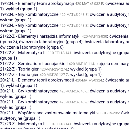
19/20-L - Elementy teorii aproksymacji
:
ćwiczenia a
420-MAT-xS-032-E
1)
,
wykład (grupa 1)
19/20-L - Gry kombinatoryczne
:
ćwiczenia audytoryjn
420-MAT-xS-043-E
wykład (grupa 1)
19/20-L - Gry kombinatoryczne
:
ćwiczenia audytoryjn
420-MAT-xS-043-Z
wykład (grupa 1)
21/22-Z - Elementy i narzędzia informatyki
:
ćwiczenia
420-MAT-1S-030
(grupa 3)
,
ćwiczenia laboratoryjne (grupa 4)
,
ćwiczenia laboratoryjn
ćwiczenia laboratoryjne (grupa 6)
21/22-Z - Matematyka III
:
ćwiczenia audytoryjne (grupa
110-ETI-1S-141
(grupa 1)
21/22-Z - Seminarium licencjackie I
:
zajęcia seminary
420-MAT-1S-114
21/22-Z - Teoria gier
:
wykład (grupa 1)
420-MAT-2S-127-E
21/22-Z - Teoria gier
:
wykład (grupa 1)
420-MAT-2S-127-Z
20/21-L - Elementy teorii aproksymacji
:
ćwiczenia a
420-MAT-xS-032-E
1)
,
wykład (grupa 1)
20/21-L - Gry kombinatoryczne
:
ćwiczenia audytoryjn
420-MAT-xS-043-E
wykład (grupa 1)
20/21-L - Gry kombinatoryczne
:
ćwiczenia audytoryjn
420-MAT-xS-043-Z
wykład (grupa 1)
20/21-L - Współczesne zastosowania matematyki
:
ćwi
200-IIE-1S-295
audytoryjne (grupa 1)
22/23-Z - Matematyka III
:
ćwiczenia audytoryjne (grupa
110-ETI-1S-141