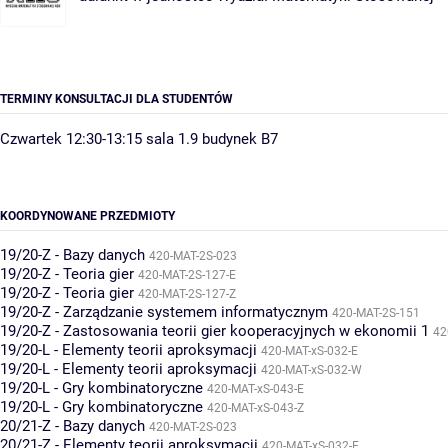
TERMINY KONSULTACJI DLA STUDENTÓW
Czwartek 12:30-13:15 sala 1.9 budynek B7
KOORDYNOWANE PRZEDMIOTY
19/20-Z - Bazy danych
420-MAT-2S-023
19/20-Z - Teoria gier
420-MAT-2S-127-E
19/20-Z - Teoria gier
420-MAT-2S-127-Z
19/20-Z - Zarządzanie systemem informatycznym
420-MAT-2S-151
19/20-Z - Zastosowania teorii gier kooperacyjnych w ekonomii 1
42
19/20-L - Elementy teorii aproksymacji
420-MAT-xS-032-E
19/20-L - Elementy teorii aproksymacji
420-MAT-xS-032-W
19/20-L - Gry kombinatoryczne
420-MAT-xS-043-E
19/20-L - Gry kombinatoryczne
420-MAT-xS-043-Z
20/21-Z - Bazy danych
420-MAT-2S-023
20/21-Z - Elementy teorii aproksymacji
420-MAT-xS-032-E