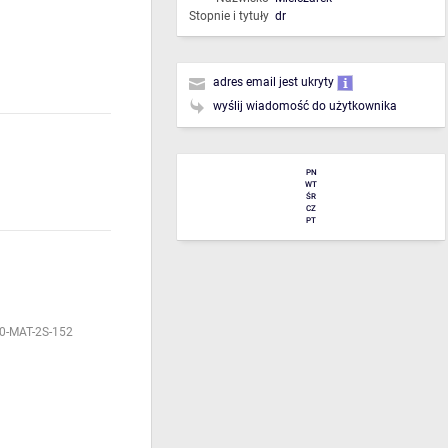
Stopnie i tytuły
dr
adres email jest ukryty
wyślij wiadomość do użytkownika
PN
WT
ŚR
CZ
PT
0-MAT-2S-152