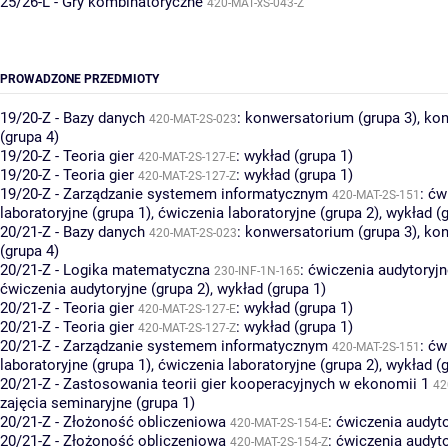
25/26-L - Gry kombinatoryczne
420-MAT-xS-043-Z
PROWADZONE PRZEDMIOTY
19/20-Z - Bazy danych
:
konwersatorium (grupa 3)
,
kon
420-MAT-2S-023
(grupa 4)
19/20-Z - Teoria gier
:
wykład (grupa 1)
420-MAT-2S-127-E
19/20-Z - Teoria gier
:
wykład (grupa 1)
420-MAT-2S-127-Z
19/20-Z - Zarządzanie systemem informatycznym
:
ćw
420-MAT-2S-151
laboratoryjne (grupa 1)
,
ćwiczenia laboratoryjne (grupa 2)
,
wykład (g
20/21-Z - Bazy danych
:
konwersatorium (grupa 3)
,
kon
420-MAT-2S-023
(grupa 4)
20/21-Z - Logika matematyczna
:
ćwiczenia audytoryjn
230-INF-1N-165
ćwiczenia audytoryjne (grupa 2)
,
wykład (grupa 1)
20/21-Z - Teoria gier
:
wykład (grupa 1)
420-MAT-2S-127-E
20/21-Z - Teoria gier
:
wykład (grupa 1)
420-MAT-2S-127-Z
20/21-Z - Zarządzanie systemem informatycznym
:
ćw
420-MAT-2S-151
laboratoryjne (grupa 1)
,
ćwiczenia laboratoryjne (grupa 2)
,
wykład (g
20/21-Z - Zastosowania teorii gier kooperacyjnych w ekonomii 1
42
zajęcia seminaryjne (grupa 1)
20/21-Z - Złożoność obliczeniowa
:
ćwiczenia audyto
420-MAT-2S-154-E
20/21-Z - Złożoność obliczeniowa
:
ćwiczenia audyto
420-MAT-2S-154-Z