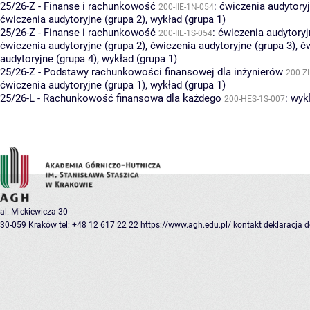
25/26-Z - Finanse i rachunkowość
:
ćwiczenia audytoryj
200-IIE-1N-054
ćwiczenia audytoryjne (grupa 2)
,
wykład (grupa 1)
25/26-Z - Finanse i rachunkowość
:
ćwiczenia audytoryj
200-IIE-1S-054
ćwiczenia audytoryjne (grupa 2)
,
ćwiczenia audytoryjne (grupa 3)
,
ć
audytoryjne (grupa 4)
,
wykład (grupa 1)
25/26-Z - Podstawy rachunkowości finansowej dla inżynierów
200-Z
ćwiczenia audytoryjne (grupa 1)
,
wykład (grupa 1)
25/26-L - Rachunkowość finansowa dla każdego
:
wykł
200-HES-1S-007
al. Mickiewicza 30
30-059 Kraków
tel: +48 12 617 22 22
https://www.agh.edu.pl/
kontakt
deklaracja 