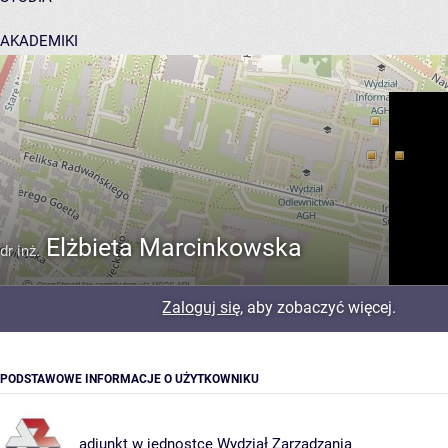
AKADEMIKI
POMOC
Elżbieta Marcinkowska
dr inż.
Zaloguj się
, aby zobaczyć więcej.
PODSTAWOWE INFORMACJE O UŻYTKOWNIKU
adiunkt w jednostce
Wydział Zarządzania