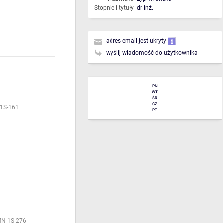
Stopnie i tytuły
dr inż.
adres email jest ukryty
wyślij wiadomość do użytkownika
PN
WT
ŚR
CZ
-1S-161
PT
MN-1S-276