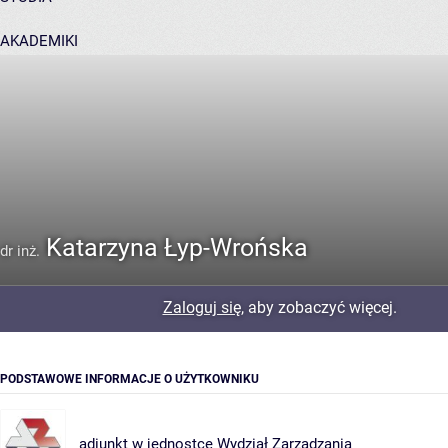
AKADEMIKI
POMOC
Katarzyna Łyp-Wrońska
dr inż.
Zaloguj się
, aby zobaczyć więcej.
PODSTAWOWE INFORMACJE O UŻYTKOWNIKU
adiunkt w jednostce
Wydział Zarządzania