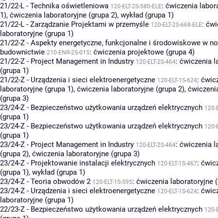
21/22-L - Technika oświetleniowa
:
ćwiczenia labor
120-ELT-2S-580-ELE
1)
,
ćwiczenia laboratoryjne (grupa 2)
,
wykład (grupa 1)
21/22-L - Zarządzanie Projektami w przemyśle
:
ćwi
120-ELT-2S-668-ELE
laboratoryjne (grupa 1)
21/22-Z - Aspekty energetyczne, funkcjonalne i środowiskowe w 
budownictwie
:
ćwiczenia projektowe (grupa 4)
210-ENR-2S-015
21/22-Z - Project Management in Industry
:
ćwiczenia l
120-ELT-2S-464
(grupa 1)
21/22-Z - Urządzenia i sieci elektroenergetyczne
:
ćwic
120-ELT-1S-624
laboratoryjne (grupa 1)
,
ćwiczenia laboratoryjne (grupa 2)
,
ćwiczenia
(grupa 3)
23/24-Z - Bezpieczeństwo użytkowania urządzeń elektrycznych
120-
(grupa 1)
23/24-Z - Bezpieczeństwo użytkowania urządzeń elektrycznych
120-
(grupa 1)
23/24-Z - Project Management in Industry
:
ćwiczenia l
120-ELT-2S-464
(grupa 2)
,
ćwiczenia laboratoryjne (grupa 3)
23/24-Z - Projektowanie instalacji elektrycznych
:
ćwic
120-ELT-1S-467
(grupa 1)
,
wykład (grupa 1)
23/24-Z - Teoria obwodów 2
:
ćwiczenia laboratoryjne (
120-ELT-1S-595
23/24-Z - Urządzenia i sieci elektroenergetyczne
:
ćwic
120-ELT-1S-624
laboratoryjne (grupa 1)
22/23-Z - Bezpieczeństwo użytkowania urządzeń elektrycznych
120-