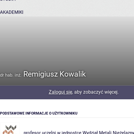
AKADEMIKI
POMOC
Remigiusz Kowalik
dr hab. inż.
Zaloguj się
, aby zobaczyć więcej.
PODSTAWOWE INFORMACJE O UŻYTKOWNIKU
profesor uczelni w jednostce
Wydział Metali Nieżelazn