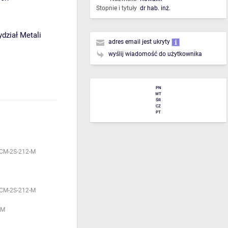
Stopnie i tytuły
dr hab. inż.
dział Metali
adres email jest ukryty
wyślij wiadomość do użytkownika
PN
WT
ŚR
CZ
PT
CM-2S-212-M
CM-2S-212-M
IM