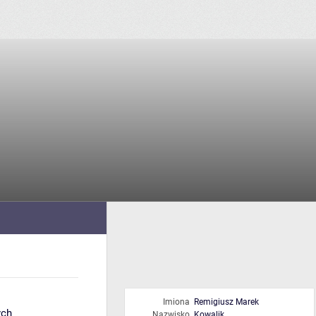
Imiona
Remigiusz Marek
ych
Nazwisko
Kowalik