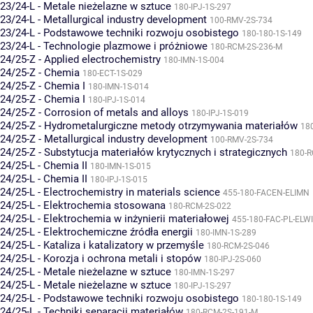
23/24-L - Metale nieżelazne w sztuce
180-IPJ-1S-297
23/24-L - Metallurgical industry development
100-RMV-2S-734
23/24-L - Podstawowe techniki rozwoju osobistego
180-180-1S-149
23/24-L - Technologie plazmowe i próżniowe
180-RCM-2S-236-M
24/25-Z - Applied electrochemistry
180-IMN-1S-004
24/25-Z - Chemia
180-ECT-1S-029
24/25-Z - Chemia I
180-IMN-1S-014
24/25-Z - Chemia I
180-IPJ-1S-014
24/25-Z - Corrosion of metals and alloys
180-IPJ-1S-019
24/25-Z - Hydrometalurgiczne metody otrzymywania materiałów
18
24/25-Z - Metallurgical industry development
100-RMV-2S-734
24/25-Z - Substytucja materiałów krytycznych i strategicznych
180-R
24/25-L - Chemia II
180-IMN-1S-015
24/25-L - Chemia II
180-IPJ-1S-015
24/25-L - Electrochemistry in materials science
455-180-FACEN-ELIMN
24/25-L - Elektrochemia stosowana
180-RCM-2S-022
24/25-L - Elektrochemia w inżynierii materiałowej
455-180-FAC-PL-ELW
24/25-L - Elektrochemiczne źródła energii
180-IMN-1S-289
24/25-L - Kataliza i katalizatory w przemyśle
180-RCM-2S-046
24/25-L - Korozja i ochrona metali i stopów
180-IPJ-2S-060
24/25-L - Metale nieżelazne w sztuce
180-IMN-1S-297
24/25-L - Metale nieżelazne w sztuce
180-IPJ-1S-297
24/25-L - Podstawowe techniki rozwoju osobistego
180-180-1S-149
24/25-L - Techniki separacji materiałów
180-RCM-2S-191-M