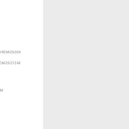
0-RCM-2S-034
CM-2S-212-M
IM