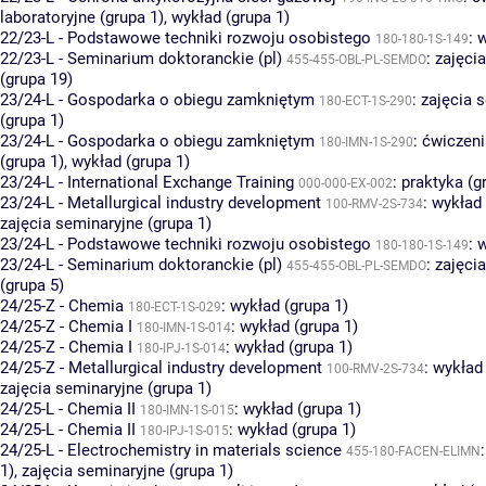
laboratoryjne (grupa 1)
,
wykład (grupa 1)
22/23-L - Podstawowe techniki rozwoju osobistego
:
w
180-180-1S-149
22/23-L - Seminarium doktoranckie (pl)
:
zajęci
455-455-OBL-PL-SEMDO
(grupa 19)
23/24-L - Gospodarka o obiegu zamkniętym
:
zajęcia 
180-ECT-1S-290
(grupa 1)
23/24-L - Gospodarka o obiegu zamkniętym
:
ćwiczeni
180-IMN-1S-290
(grupa 1)
,
wykład (grupa 1)
23/24-L - International Exchange Training
:
praktyka (g
000-000-EX-002
23/24-L - Metallurgical industry development
:
wykład 
100-RMV-2S-734
zajęcia seminaryjne (grupa 1)
23/24-L - Podstawowe techniki rozwoju osobistego
:
w
180-180-1S-149
23/24-L - Seminarium doktoranckie (pl)
:
zajęci
455-455-OBL-PL-SEMDO
(grupa 5)
24/25-Z - Chemia
:
wykład (grupa 1)
180-ECT-1S-029
24/25-Z - Chemia I
:
wykład (grupa 1)
180-IMN-1S-014
24/25-Z - Chemia I
:
wykład (grupa 1)
180-IPJ-1S-014
24/25-Z - Metallurgical industry development
:
wykład 
100-RMV-2S-734
zajęcia seminaryjne (grupa 1)
24/25-L - Chemia II
:
wykład (grupa 1)
180-IMN-1S-015
24/25-L - Chemia II
:
wykład (grupa 1)
180-IPJ-1S-015
24/25-L - Electrochemistry in materials science
455-180-FACEN-ELIMN
1)
,
zajęcia seminaryjne (grupa 1)