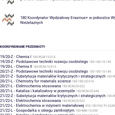
180 Koordynator Wydziałowy Erasmus+ w jednostce
Wy
Nieżelaznych
KOORDYNOWANE PRZEDMIOTY
19/20-Z - Chemia I
180-RCM-1S-014
19/20-Z - Podstawowe techniki rozwoju osobistego
180-180-1S-149
19/20-L - Chemia II
180-RCM-1S-015
20/21-Z - Podstawowe techniki rozwoju osobistego
180-180-1S-149
20/21-Z - Substytucja materiałów krytycznych i strategicznych
180-R
20/21-L - Chemistry for materials science
180-180-2S-016
20/21-L - Elektrochemia stosowana
180-RCM-2S-022
20/21-L - Kataliza i katalizatory w przemyśle
180-RCM-2S-046
21/22-Z - Substytucja materiałów krytycznych i strategicznych
180-R
21/22-L - Elektrochemia stosowana
180-RCM-2S-022
21/22-L - Elektrochemia w inżynierii materiałowej
455-180-FAC-PL-ELW
21/22-L - Gospodarka o obiegu zamkniętym
180-IMN-1S-290