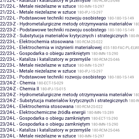
21/22-L - Kataliza i katalizatory w przemyśle
180-RCM-2S-046
21/22-L - Metale nieżelazne w sztuce
180-IMN-1S-297
21/22-L - Metale nieżelazne w sztuce
180-IPJ-1S-297
21/22-L - Podstawowe techniki rozwoju osobistego
180-180-1S-149
22/23-Z - Hydrometalurgiczne metody otrzymywania materiałów
18
22/23-Z - Podstawowe techniki rozwoju osobistego
180-180-1S-149
22/23-Z - Substytucja materiałów krytycznych i strategicznych
180-R
22/23-L - Elektrochemia stosowana
180-RCM-2S-022
22/23-L - Elektrochemia w inżynierii materiałowej
455-180-FAC-PL-ELW
22/23-L - Gospodarka o obiegu zamkniętym
180-IMN-1S-290
22/23-L - Kataliza i katalizatory w przemyśle
180-RCM-2S-046
22/23-L - Metale nieżelazne w sztuce
180-IMN-1S-297
22/23-L - Metale nieżelazne w sztuce
180-IPJ-1S-297
22/23-L - Podstawowe techniki rozwoju osobistego
180-180-1S-149
23/24-Z - Chemia
180-ECT-1S-029
23/24-Z - Chemia II
180-IPJ-1S-015
23/24-Z - Hydrometalurgiczne metody otrzymywania materiałów
18
23/24-Z - Substytucja materiałów krytycznych i strategicznych
180-R
23/24-L - Elektrochemia stosowana
180-RCM-2S-022
23/24-L - Elektrochemiczne źródła energii
180-IMN-1S-289
23/24-L - Gospodarka o obiegu zamkniętym
180-ECT-1S-290
23/24-L - Gospodarka o obiegu zamkniętym
180-IMN-1S-290
23/24-L - Kataliza i katalizatory w przemyśle
180-RCM-2S-046
23/24-L - Metale nieżelazne w sztuce
180-IMN-1S-297