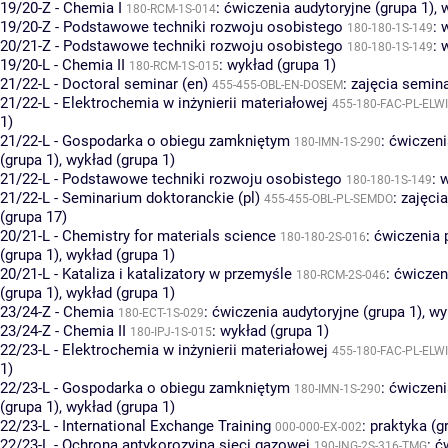
19/20-Z - Chemia I
:
ćwiczenia audytoryjne (grupa 1)
,
w
180-RCM-1S-014
19/20-Z - Podstawowe techniki rozwoju osobistego
:
w
180-180-1S-149
20/21-Z - Podstawowe techniki rozwoju osobistego
:
w
180-180-1S-149
19/20-L - Chemia II
:
wykład (grupa 1)
180-RCM-1S-015
21/22-L - Doctoral seminar (en)
:
zajęcia semina
455-455-OBL-EN-DOSEM
21/22-L - Elektrochemia w inżynierii materiałowej
455-180-FAC-PL-ELW
1)
21/22-L - Gospodarka o obiegu zamkniętym
:
ćwiczeni
180-IMN-1S-290
(grupa 1)
,
wykład (grupa 1)
21/22-L - Podstawowe techniki rozwoju osobistego
:
w
180-180-1S-149
21/22-L - Seminarium doktoranckie (pl)
:
zajęci
455-455-OBL-PL-SEMDO
(grupa 17)
20/21-L - Chemistry for materials science
:
ćwiczenia 
180-180-2S-016
(grupa 1)
,
wykład (grupa 1)
20/21-L - Kataliza i katalizatory w przemyśle
:
ćwiczen
180-RCM-2S-046
(grupa 1)
,
wykład (grupa 1)
23/24-Z - Chemia
:
ćwiczenia audytoryjne (grupa 1)
,
wy
180-ECT-1S-029
23/24-Z - Chemia II
:
wykład (grupa 1)
180-IPJ-1S-015
22/23-L - Elektrochemia w inżynierii materiałowej
455-180-FAC-PL-ELW
1)
22/23-L - Gospodarka o obiegu zamkniętym
:
ćwiczeni
180-IMN-1S-290
(grupa 1)
,
wykład (grupa 1)
22/23-L - International Exchange Training
:
praktyka (g
000-000-EX-002
22/23-L - Ochrona antykorozyjna sieci gazowej
:
ć
190-ING-2S-316-TMG