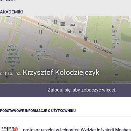
AKADEMIKI
POMOC
Krzysztof Kołodziejczyk
dr hab. inż.
Zaloguj się
, aby zobaczyć więcej.
PODSTAWOWE INFORMACJE O UŻYTKOWNIKU
profesor uczelni w jednostce
Wydział Inżynierii Mechan