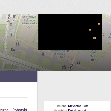
Imiona
Krzysztof Piotr
icznej i Robotyki
Nazwisko
Kołodziejczyk