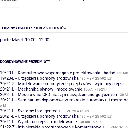
TERMINY KONSULTACJI DLA STUDENTÓW
poniedziałek 10:00 - 12:00
KOORDYNOWANE PRZEDMIOTY
19/20-L - Komputerowe wspomaganie projektowania i badań
130-MB
19/20-L - Urządzenia ochrony środowiska
130-MBM-2S-502-IZS
20/21-Z - Modelowanie numeryczne przepływów i wymiany ciepła
1
20/21-L - Mechanika płynów - modelowanie
130-AIR-1S-217
20/21-L - Modelownie CFD maszyn i urządzeń energetycznych
130-M
20/21-L - Seminarium dyplomowe w zakresie automatyki i metrolog
AIM
20/21-L - Systemy inteligentne
130-IME-2S-437-SIN
20/21-L - Urządzenia ochrony środowiska
130-MBM-2S-502-IZS
20/21-L - Wymiana ciepła - modelowanie
130-AIR-1S-516
21/22-Z - Inżynierskie oprogramowanie komputerowe
130-IMM-1S-145