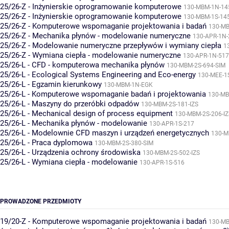
25/26-Z - Inżynierskie oprogramowanie komputerowe
130-MBM-1N-14
25/26-Z - Inżynierskie oprogramowanie komputerowe
130-MBM-1S-14
25/26-Z - Komputerowe wspomaganie projektowania i badań
130-M
25/26-Z - Mechanika płynów - modelowanie numeryczne
130-APR-1N-
25/26-Z - Modelowanie numeryczne przepływów i wymiany ciepła
1
25/26-Z - Wymiana ciepła - modelowanie numeryczne
130-APR-1N-517
25/26-L - CFD - komputerowa mechanika płynów
130-MBM-2S-694-SIM
25/26-L - Ecological Systems Engineering and Eco-energy
130-MEE-1
25/26-L - Egzamin kierunkowy
130-MBM-1N-EGK
25/26-L - Komputerowe wspomaganie badań i projektowania
130-MB
25/26-L - Maszyny do przeróbki odpadów
130-MBM-2S-181-IZS
25/26-L - Mechanical design of process equipment
130-MBM-2S-206-IZ
25/26-L - Mechanika płynów - modelowanie
130-APR-1S-217
25/26-L - Modelownie CFD maszyn i urządzeń energetycznych
130-M
25/26-L - Praca dyplomowa
130-MBM-2S-380-SIM
25/26-L - Urządzenia ochrony środowiska
130-MBM-2S-502-IZS
25/26-L - Wymiana ciepła - modelowanie
130-APR-1S-516
PROWADZONE PRZEDMIOTY
19/20-Z - Komputerowe wspomaganie projektowania i badań
130-M