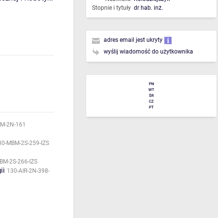
Stopnie i tytuły
dr hab. inż.
adres email jest ukryty
wyślij wiadomość do użytkownika
PN
WT
ŚR
CZ
PT
M-2N-161
30-MBM-2S-259-IZS
BM-2S-266-IZS
ii
130-AIR-2N-398-