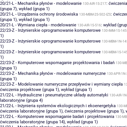
20/21-L - Mechanika płynów - modelowanie
:
ćwiczenia
130-AIR-1S-217
(grupa 7)
,
wykład (grupa 1)
20/21-L - Urządzenia ochrony środowiska
:
ćwicze
130-MBM-2S-502-IZS
(grupa 1)
,
wykład (grupa 1)
20/21-L - Wymiana ciepła - modelowanie
:
wykład (grup
130-AIR-1S-516
22/23-Z - Inżynierskie oprogramowanie komputerowe
130-IMM-1S-145
1)
22/23-Z - Inżynierskie oprogramowanie komputerowe
130-MBM-1N-14
1)
22/23-Z - Inżynierskie oprogramowanie komputerowe
130-MBM-1S-14
1)
22/23-Z - Komputerowe wspomaganie projektowania i badań
130-M
(grupa 1)
22/23-Z - Mechanika płynów - modelowanie numeryczne
130-APR-1N-
(grupa 1)
22/23-Z - Modelowanie numeryczne przepływów i wymiany ciepła
1
ćwiczenia projektowe (grupa 1)
,
wykład (grupa 1)
21/22-L - Hydrauliczne i pneumatyczne układy automatyki
130-AIR-1N
laboratoryjne (grupa 4)
21/22-L - Inżynieria systemów ekologicznych i ekoenergetyka
130-M
ćwiczenia laboratoryjne (grupa 1)
,
ćwiczenia projektowe (grupa 1)
,
21/22-L - Komputerowe wspomaganie badań i projektowania
130-MB
ćwiczenia laboratoryjne (grupa 14)
,
wykład (grupa 1)