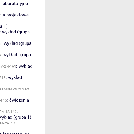
 laboratoryjne
nia projektowe
a 1)
:
wykład (grupa
:
wykład (grupa
5
:
wykład (grupa
5
:
wykład
BM-2N-161
:
wykład
218
:
30-MBM-2S-259-IZS
:
ćwiczenia
-115
:
BM-1S-142
wykład (grupa 1)
:
M-2S-157