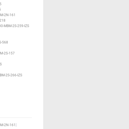
5
5
BM-2N-161
218
30-MBM-2S-259-IZS
S-568
M-2S-157
S
BM-2S-266-IZS
:
BM-2N-161