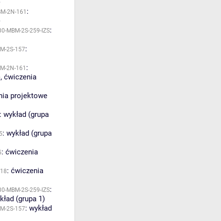
)
:
BM-2N-161
)
:
30-MBM-2S-259-IZS
:
M-2S-157
:
M-2N-161
)
,
ćwiczenia
nia projektowe
:
wykład (grupa
:
wykład (grupa
5
:
ćwiczenia
5
:
ćwiczenia
218
:
30-MBM-2S-259-IZS
kład (grupa 1)
:
wykład
M-2S-157