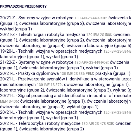
PROWADZONE PRZEDMIOTY
20/21-Z - Systemy wizyjne w robotyce
:
ćwiczenia l
130-AIR-2S-449-ROB
(grupa 1)
,
ćwiczenia laboratoryjne (grupa 2)
,
ćwiczenia laboratoryjn
wykład (grupa 1)
20/21-Z - Telechirurgia i robotyka medyczna
:
ćwiczeni
120-IBM-2S-588
(grupa 1)
,
ćwiczenia laboratoryjne (grupa 2)
,
ćwiczenia laboratoryjn
ćwiczenia laboratoryjne (grupa 4)
,
ćwiczenia laboratoryjne (grupa 5
19/20-L - Techniki wizyjne w operacjach medycznych
120-IBM-2S-584-B
laboratoryjne (grupa 1)
,
wykład (grupa 1)
21/22-Z - Systemy wizyjne w robotyce
:
ćwiczenia 
130-APR-2S-449-ROB
(grupa 1)
,
ćwiczenia laboratoryjne (grupa 2)
,
wykład (grupa 1)
20/21-L - Praktyka dyplomowa
:
praktyka (grupa 1)
130-IME-2S-336-PRM
20/21-L - Przetwarzanie sygnałów i identyfikacja w sterowaniu urzą
mechatronicznych
:
ćwiczenia laboratoryjne (grupa 1)
,
130-IME-1S-379
laboratoryjne (grupa 2)
,
ćwiczenia laboratoryjne (grupa 3)
,
wykład (g
20/21-L - Signal processing and identification in control of mechat
:
ćwiczenia laboratoryjne (grupa 1)
,
ćwiczenia laboratoryjn
MEI-1S-406
ćwiczenia laboratoryjne (grupa 3)
,
wykład (grupa 1)
20/21-L - Techniki wizyjne w operacjach medycznych
120-IBM-2S-584-B
laboratoryjne (grupa 1)
,
wykład (grupa 1)
20/21-L - Telerobotyka i roboty medyczne
:
ćwiczen
130-AIR-2S-478-ROB
(grupa 1)
,
ćwiczenia laboratoryjne (grupa 2)