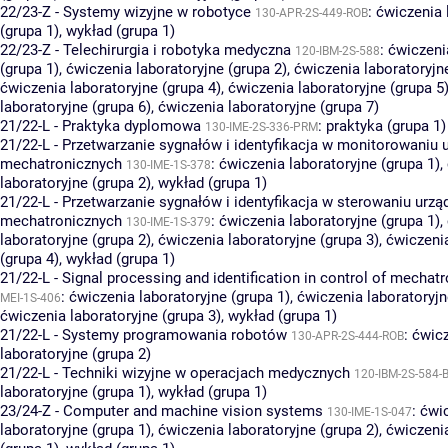
22/23-Z - Systemy wizyjne w robotyce
:
ćwiczenia 
130-APR-2S-449-ROB
(grupa 1)
,
wykład (grupa 1)
22/23-Z - Telechirurgia i robotyka medyczna
:
ćwiczeni
120-IBM-2S-588
(grupa 1)
,
ćwiczenia laboratoryjne (grupa 2)
,
ćwiczenia laboratoryjn
ćwiczenia laboratoryjne (grupa 4)
,
ćwiczenia laboratoryjne (grupa 5
laboratoryjne (grupa 6)
,
ćwiczenia laboratoryjne (grupa 7)
21/22-L - Praktyka dyplomowa
:
praktyka (grupa 1)
130-IME-2S-336-PRM
21/22-L - Przetwarzanie sygnałów i identyfikacja w monitorowaniu 
mechatronicznych
:
ćwiczenia laboratoryjne (grupa 1)
,
130-IME-1S-378
laboratoryjne (grupa 2)
,
wykład (grupa 1)
21/22-L - Przetwarzanie sygnałów i identyfikacja w sterowaniu urzą
mechatronicznych
:
ćwiczenia laboratoryjne (grupa 1)
,
130-IME-1S-379
laboratoryjne (grupa 2)
,
ćwiczenia laboratoryjne (grupa 3)
,
ćwiczenia
(grupa 4)
,
wykład (grupa 1)
21/22-L - Signal processing and identification in control of mechat
:
ćwiczenia laboratoryjne (grupa 1)
,
ćwiczenia laboratoryjn
MEI-1S-406
ćwiczenia laboratoryjne (grupa 3)
,
wykład (grupa 1)
21/22-L - Systemy programowania robotów
:
ćwic
130-APR-2S-444-ROB
laboratoryjne (grupa 2)
21/22-L - Techniki wizyjne w operacjach medycznych
120-IBM-2S-584-B
laboratoryjne (grupa 1)
,
wykład (grupa 1)
23/24-Z - Computer and machine vision systems
:
ćwi
130-IME-1S-047
laboratoryjne (grupa 1)
,
ćwiczenia laboratoryjne (grupa 2)
,
ćwiczeni