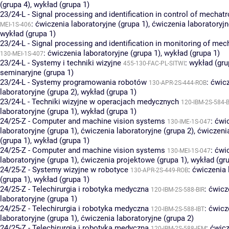
(grupa 4)
,
wykład (grupa 1)
23/24-L - Signal processing and identification in control of mechat
:
ćwiczenia laboratoryjne (grupa 1)
,
ćwiczenia laboratoryjn
MEI-1S-406
wykład (grupa 1)
23/24-L - Signal processing and identification in monitoring of mec
:
ćwiczenia laboratoryjne (grupa 1)
,
wykład (grupa 1)
130-MEI-1S-407
23/24-L - Systemy i techniki wizyjne
:
wykład (gru
455-130-FAC-PL-SITWI
seminaryjne (grupa 1)
23/24-L - Systemy programowania robotów
:
ćwic
130-APR-2S-444-ROB
laboratoryjne (grupa 2)
,
wykład (grupa 1)
23/24-L - Techniki wizyjne w operacjach medycznych
120-IBM-2S-584-B
laboratoryjne (grupa 1)
,
wykład (grupa 1)
24/25-Z - Computer and machine vision systems
:
ćwi
130-IME-1S-047
laboratoryjne (grupa 1)
,
ćwiczenia laboratoryjne (grupa 2)
,
ćwiczeni
(grupa 1)
,
wykład (grupa 1)
24/25-Z - Computer and machine vision systems
:
ćwi
130-MEI-1S-047
laboratoryjne (grupa 1)
,
ćwiczenia projektowe (grupa 1)
,
wykład (gru
24/25-Z - Systemy wizyjne w robotyce
:
ćwiczenia 
130-APR-2S-449-ROB
(grupa 1)
,
wykład (grupa 1)
24/25-Z - Telechirurgia i robotyka medyczna
:
ćwicz
120-IBM-2S-588-BIR
laboratoryjne (grupa 1)
24/25-Z - Telechirurgia i robotyka medyczna
:
ćwicz
120-IBM-2S-588-IBT
laboratoryjne (grupa 1)
,
ćwiczenia laboratoryjne (grupa 2)
24/25-Z - Telechirurgia i robotyka medyczna
:
ćwicz
120-IBM-2S-588-IEM