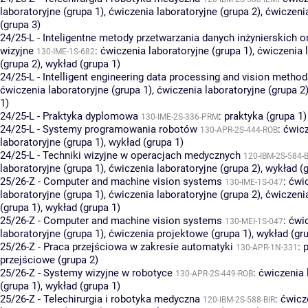
laboratoryjne (grupa 1)
,
ćwiczenia laboratoryjne (grupa 2)
,
ćwiczenia
(grupa 3)
24/25-L - Inteligentne metody przetwarzania danych inżynierskich 
wizyjne
:
ćwiczenia laboratoryjne (grupa 1)
,
ćwiczenia 
130-IME-1S-682
(grupa 2)
,
wykład (grupa 1)
24/25-L - Intelligent engineering data processing and vision metho
ćwiczenia laboratoryjne (grupa 1)
,
ćwiczenia laboratoryjne (grupa 2
1)
24/25-L - Praktyka dyplomowa
:
praktyka (grupa 1)
130-IME-2S-336-PRM
24/25-L - Systemy programowania robotów
:
ćwic
130-APR-2S-444-ROB
laboratoryjne (grupa 1)
,
wykład (grupa 1)
24/25-L - Techniki wizyjne w operacjach medycznych
120-IBM-2S-584-B
laboratoryjne (grupa 1)
,
ćwiczenia laboratoryjne (grupa 2)
,
wykład (g
25/26-Z - Computer and machine vision systems
:
ćwi
130-IME-1S-047
laboratoryjne (grupa 1)
,
ćwiczenia laboratoryjne (grupa 2)
,
ćwiczeni
(grupa 1)
,
wykład (grupa 1)
25/26-Z - Computer and machine vision systems
:
ćwi
130-MEI-1S-047
laboratoryjne (grupa 1)
,
ćwiczenia projektowe (grupa 1)
,
wykład (gru
25/26-Z - Praca przejściowa w zakresie automatyki
:
p
130-APR-1N-331
przejściowe (grupa 2)
25/26-Z - Systemy wizyjne w robotyce
:
ćwiczenia 
130-APR-2S-449-ROB
(grupa 1)
,
wykład (grupa 1)
25/26-Z - Telechirurgia i robotyka medyczna
:
ćwicz
120-IBM-2S-588-BIR