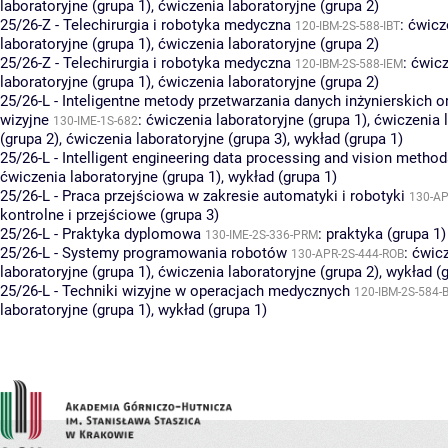
laboratoryjne (grupa 1)
,
ćwiczenia laboratoryjne (grupa 2)
25/26-Z - Telechirurgia i robotyka medyczna
:
ćwicz
120-IBM-2S-588-IBT
laboratoryjne (grupa 1)
,
ćwiczenia laboratoryjne (grupa 2)
25/26-Z - Telechirurgia i robotyka medyczna
:
ćwicz
120-IBM-2S-588-IEM
laboratoryjne (grupa 1)
,
ćwiczenia laboratoryjne (grupa 2)
25/26-L - Inteligentne metody przetwarzania danych inżynierskich 
wizyjne
:
ćwiczenia laboratoryjne (grupa 1)
,
ćwiczenia 
130-IME-1S-682
(grupa 2)
,
ćwiczenia laboratoryjne (grupa 3)
,
wykład (grupa 1)
25/26-L - Intelligent engineering data processing and vision metho
ćwiczenia laboratoryjne (grupa 1)
,
wykład (grupa 1)
25/26-L - Praca przejściowa w zakresie automatyki i robotyki
130-AP
kontrolne i przejściowe (grupa 3)
25/26-L - Praktyka dyplomowa
:
praktyka (grupa 1)
130-IME-2S-336-PRM
25/26-L - Systemy programowania robotów
:
ćwic
130-APR-2S-444-ROB
laboratoryjne (grupa 1)
,
ćwiczenia laboratoryjne (grupa 2)
,
wykład (g
25/26-L - Techniki wizyjne w operacjach medycznych
120-IBM-2S-584-B
laboratoryjne (grupa 1)
,
wykład (grupa 1)