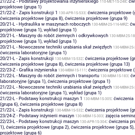
21/22-Z - Podstawy projektowania inżynierskiego
:
ćw
110-MET-1S-248
projektowe (grupa 1)
21/22-Z - Zapis konstrukcji 1
:
ćwiczenia projektowe (
130-APR-1S-533
ćwiczenia projektowe (grupa 8)
,
ćwiczenia projektowe (grupa 9)
20/21-L - Hydraulika w maszynach roboczych
:
ćw
130-MBM-2S-116-MRZ
projektowe (grupa 1)
,
wykład (grupa 1)
20/21-L - Maszyny do robót ziemnych i odkrywkowych
130-MBM-2S-1
projektowe (grupa 1)
,
wykład (grupa 1)
20/21-L - Nowoczesne techniki urabiania skał zwięzłych
130-MBM-2S-
ćwiczenia laboratoryjne (grupa 1)
20/21-L - Zapis konstrukcji
:
ćwiczenia projektowe (g
130-MBM-1S-532
ćwiczenia projektowe (grupa 8)
,
ćwiczenia projektowe (grupa 13)
22/23-Z - Grafika inżynierska
:
ćwiczenia projektowe (
130-MBM-1S-111
21/22-L - Maszyny do robót ziemnych i transportu
:
ćw
130-MBM-1S-183
laboratoryjne (grupa 1)
,
ćwiczenia projektowe (grupa 1)
21/22-L - Nowoczesne techniki urabiania skał zwięzłych
130-MBM-2S-
ćwiczenia laboratoryjne (grupa 1)
,
wykład (grupa 1)
21/22-L - Podstawy konstrukcji maszyn 1
:
ćwiczenia
130-MBM-1S-305
(grupa 6)
,
ćwiczenia projektowe (grupa 8)
21/22-L - Zapis konstrukcji
:
ćwiczenia projektowe (g
130-MBM-1S-532
23/24-Z - Podstawy inżynierii maszyn
:
zajęcia semina
130-MBM-1S-303
22/23-L - Podstawy konstrukcji maszyn
:
ćwiczenia pr
130-APR-1S-304
1)
,
ćwiczenia projektowe (grupa 2)
,
ćwiczenia projektowe (grupa 5)
projektowe (grupa 6)