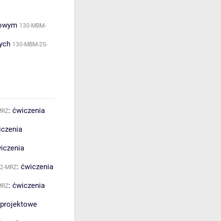
rowym
130-MBM-
ych
130-MBM-2S-
:
ćwiczenia
MRZ
iczenia
iczenia
:
ćwiczenia
82-MRZ
:
ćwiczenia
MRZ
 projektowe