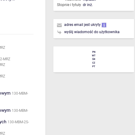
Stopnie i tytuły
dr inż.
adres email jest ukryty
wyślij wiadomość do użytkownika
MRZ
PN
WT
82-MRZ
ŚR
CZ
MRZ
PT
MRZ
rowym
130-MBM-
rowym
130-MBM-
ych
130-MBM-2S-
MRZ