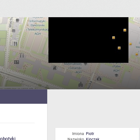
Imiona
Piotr
Robotyki
Nazwisko
Kipczak