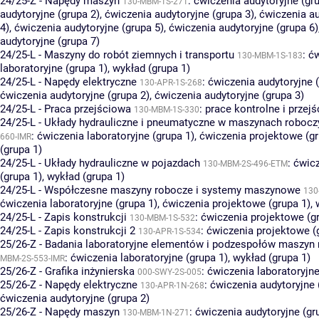
24/25-Z - Napędy maszyn
:
ćwiczenia audytoryjne (gr
130-MBM-1S-271
audytoryjne (grupa 2)
,
ćwiczenia audytoryjne (grupa 3)
,
ćwiczenia au
4)
,
ćwiczenia audytoryjne (grupa 5)
,
ćwiczenia audytoryjne (grupa 6)
audytoryjne (grupa 7)
24/25-L - Maszyny do robót ziemnych i transportu
:
ćw
130-MBM-1S-183
laboratoryjne (grupa 1)
,
wykład (grupa 1)
24/25-L - Napędy elektryczne
:
ćwiczenia audytoryjne (
130-APR-1S-268
ćwiczenia audytoryjne (grupa 2)
,
ćwiczenia audytoryjne (grupa 3)
24/25-L - Praca przejściowa
:
prace kontrolne i przejś
130-MBM-1S-330
24/25-L - Układy hydrauliczne i pneumatyczne w maszynach robocz
:
ćwiczenia laboratoryjne (grupa 1)
,
ćwiczenia projektowe (gr
660-IMR
(grupa 1)
24/25-L - Układy hydrauliczne w pojazdach
:
ćwic
130-MBM-2S-496-ETM
(grupa 1)
,
wykład (grupa 1)
24/25-L - Współczesne maszyny robocze i systemy maszynowe
130
ćwiczenia laboratoryjne (grupa 1)
,
ćwiczenia projektowe (grupa 1)
,
24/25-L - Zapis konstrukcji
:
ćwiczenia projektowe (g
130-MBM-1S-532
24/25-L - Zapis konstrukcji 2
:
ćwiczenia projektowe (
130-APR-1S-534
25/26-Z - Badania laboratoryjne elementów i podzespołów maszyn
:
ćwiczenia laboratoryjne (grupa 1)
,
wykład (grupa 1)
MBM-2S-553-IMR
25/26-Z - Grafika inżynierska
:
ćwiczenia laboratoryjne
000-SWY-2S-005
25/26-Z - Napędy elektryczne
:
ćwiczenia audytoryjne 
130-APR-1N-268
ćwiczenia audytoryjne (grupa 2)
25/26-Z - Napędy maszyn
:
ćwiczenia audytoryjne (gr
130-MBM-1N-271