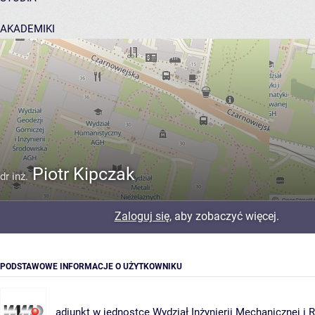
AKADEMIKI
POMOC
Piotr Kipczak
dr inż.
Zaloguj się
, aby zobaczyć więcej.
PODSTAWOWE INFORMACJE O UŻYTKOWNIKU
adiunkt w jednostce
Wydział Inżynierii Mechanicznej i 