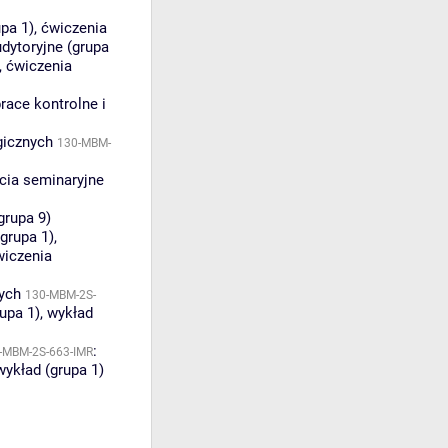
upa 1)
,
ćwiczenia
dytoryjne (grupa
,
ćwiczenia
race kontrolne i
gicznych
130-MBM-
cia seminaryjne
grupa 9)
grupa 1)
,
wiczenia
ych
130-MBM-2S-
upa 1)
,
wykład
:
-MBM-2S-663-IMR
wykład (grupa 1)