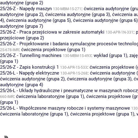
audytoryjne (grupa 2)
25/26-Z - Napędy maszyn
:
ćwiczenia audytoryjne (gr
130-MBM-1S-271
audytoryjne (grupa 2)
,
ćwiczenia audytoryjne (grupa 3)
,
ćwiczenia au
4)
,
ćwiczenia audytoryjne (grupa 5)
,
ćwiczenia audytoryjne (grupa 6)
audytoryjne (grupa 7)
25/26-Z - Praca przejściowa w zakresie automatyki
:
p
130-APR-1N-331
przejściowe (grupa 2)
25/26-Z - Projektowanie i badania symulacyjne procesów technolo
:
ćwiczenia projektowe (grupa 1)
2S-678-IMR
25/26-Z - Tunnelling machines
:
wykład (grupa 1)
,
zaję
130-MBM-1S-493
(grupa 1)
25/26-Z - Zapis konstrukcji 1
:
ćwiczenia projektowe (
130-APR-1S-533
25/26-L - Napędy elektryczne
:
ćwiczenia audytoryjne (
130-APR-1S-268
ćwiczenia audytoryjne (grupa 2)
,
ćwiczenia audytoryjne (grupa 3)
,
ć
audytoryjne (grupa 4)
25/26-L - Układy hydrauliczne i pneumatyczne w maszynach robocz
:
ćwiczenia laboratoryjne (grupa 1)
,
ćwiczenia projektowe (gr
660-IMR
(grupa 1)
25/26-L - Współczesne maszyny robocze i systemy maszynowe
130
ćwiczenia laboratoryjne (grupa 1)
,
ćwiczenia projektowe (grupa 1)
,