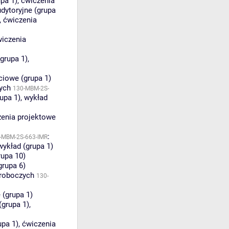
upa 1)
,
ćwiczenia
dytoryjne (grupa
,
ćwiczenia
iczenia
grupa 1)
,
ciowe (grupa 1)
ych
130-MBM-2S-
upa 1)
,
wykład
zenia projektowe
:
-MBM-2S-663-IMR
wykład (grupa 1)
rupa 10)
grupa 6)
 roboczych
130-
 (grupa 1)
(grupa 1)
,
upa 1)
,
ćwiczenia