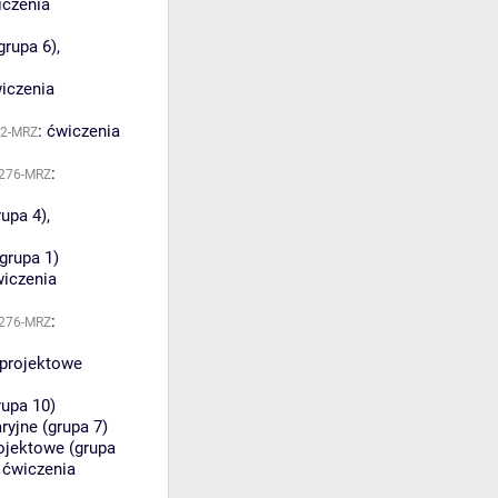
iczenia
grupa 6)
,
iczenia
:
ćwiczenia
82-MRZ
:
276-MRZ
rupa 4)
,
grupa 1)
iczenia
:
276-MRZ
 projektowe
rupa 10)
ryjne (grupa 7)
ojektowe (grupa
,
ćwiczenia