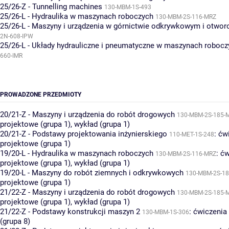
25/26-Z - Tunnelling machines
130-MBM-1S-493
25/26-L - Hydraulika w maszynach roboczych
130-MBM-2S-116-MRZ
25/26-L - Maszyny i urządzenia w górnictwie odkrywkowym i otwo
2N-608-IPW
25/26-L - Układy hydrauliczne i pneumatyczne w maszynach robocz
660-IMR
PROWADZONE PRZEDMIOTY
20/21-Z - Maszyny i urządzenia do robót drogowych
130-MBM-2S-185-
projektowe (grupa 1)
,
wykład (grupa 1)
20/21-Z - Podstawy projektowania inżynierskiego
:
ćw
110-MET-1S-248
projektowe (grupa 1)
19/20-L - Hydraulika w maszynach roboczych
:
ćw
130-MBM-2S-116-MRZ
projektowe (grupa 1)
,
wykład (grupa 1)
19/20-L - Maszyny do robót ziemnych i odkrywkowych
130-MBM-2S-1
projektowe (grupa 1)
21/22-Z - Maszyny i urządzenia do robót drogowych
130-MBM-2S-185-
projektowe (grupa 1)
,
wykład (grupa 1)
21/22-Z - Podstawy konstrukcji maszyn 2
:
ćwiczenia
130-MBM-1S-306
(grupa 8)