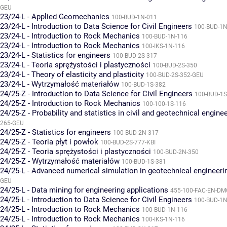
GEU
23/24-L - Applied Geomechanics
100-BUD-1N-011
23/24-L - Introduction to Data Science for Civil Engineers
100-BUD-1N
23/24-L - Introduction to Rock Mechanics
100-BUD-1N-116
23/24-L - Introduction to Rock Mechanics
100-IKS-1N-116
23/24-L - Statistics for engineers
100-BUD-2S-317
23/24-L - Teoria sprężystości i plastyczności
100-BUD-2S-350
23/24-L - Theory of elasticity and plasticity
100-BUD-2S-352-GEU
23/24-L - Wytrzymałość materiałów
100-BUD-1S-382
24/25-Z - Introduction to Data Science for Civil Engineers
100-BUD-1S
24/25-Z - Introduction to Rock Mechanics
100-100-1S-116
24/25-Z - Probability and statistics in civil and geotechnical engine
265-GEU
24/25-Z - Statistics for engineers
100-BUD-2N-317
24/25-Z - Teoria płyt i powłok
100-BUD-2S-777-KBI
24/25-Z - Teoria sprężystości i plastyczności
100-BUD-2N-350
24/25-Z - Wytrzymałość materiałów
100-BUD-1S-381
24/25-L - Advanced numerical simulation in geotechnical engineeri
GEU
24/25-L - Data mining for engineering applications
455-100-FAC-EN-D
24/25-L - Introduction to Data Science for Civil Engineers
100-BUD-1N
24/25-L - Introduction to Rock Mechanics
100-BUD-1N-116
24/25-L - Introduction to Rock Mechanics
100-IKS-1N-116