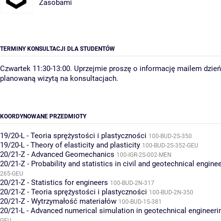
Zasobami
TERMINY KONSULTACJI DLA STUDENTÓW
Czwartek 11:30-13:00. Uprzejmie proszę o informację mailem dzień
planowaną wizytą na konsultacjach.
KOORDYNOWANE PRZEDMIOTY
19/20-L - Teoria sprężystości i plastyczności
100-BUD-2S-350
19/20-L - Theory of elasticity and plasticity
100-BUD-2S-352-GEU
20/21-Z - Advanced Geomechanics
100-IGR-2S-002-MEN
20/21-Z - Probability and statistics in civil and geotechnical engine
265-GEU
20/21-Z - Statistics for engineers
100-BUD-2N-317
20/21-Z - Teoria sprężystości i plastyczności
100-BUD-2N-350
20/21-Z - Wytrzymałość materiałów
100-BUD-1S-381
20/21-L - Advanced numerical simulation in geotechnical engineeri
GEU