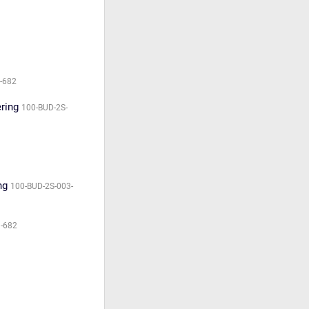
-682
ering
100-BUD-2S-
ng
100-BUD-2S-003-
-682