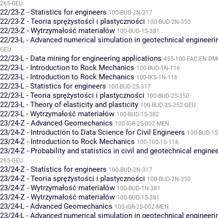
265-GEU
22/23-Z - Statistics for engineers
100-BUD-2N-317
22/23-Z - Teoria sprężystości i plastyczności
100-BUD-2N-350
22/23-Z - Wytrzymałość materiałów
100-BUD-1S-381
22/23-L - Advanced numerical simulation in geotechnical engineeri
GEU
22/23-L - Data mining for engineering applications
455-100-FAC-EN-D
22/23-L - Introduction to Rock Mechanics
100-BUD-1N-116
22/23-L - Introduction to Rock Mechanics
100-IKS-1N-116
22/23-L - Statistics for engineers
100-BUD-2S-317
22/23-L - Teoria sprężystości i plastyczności
100-BUD-2S-350
22/23-L - Theory of elasticity and plasticity
100-BUD-2S-352-GEU
22/23-L - Wytrzymałość materiałów
100-BUD-1S-382
23/24-Z - Advanced Geomechanics
100-IGR-2S-002-MEN
23/24-Z - Introduction to Data Science for Civil Engineers
100-BUD-1S
23/24-Z - Introduction to Rock Mechanics
100-100-1S-116
23/24-Z - Probability and statistics in civil and geotechnical engine
265-GEU
23/24-Z - Statistics for engineers
100-BUD-2N-317
23/24-Z - Teoria sprężystości i plastyczności
100-BUD-2N-350
23/24-Z - Wytrzymałość materiałów
100-BUD-1N-381
23/24-Z - Wytrzymałość materiałów
100-BUD-1S-381
23/24-L - Advanced Geomechanics
100-IGR-2S-002-MEN
23/24-L - Advanced numerical simulation in geotechnical engineeri