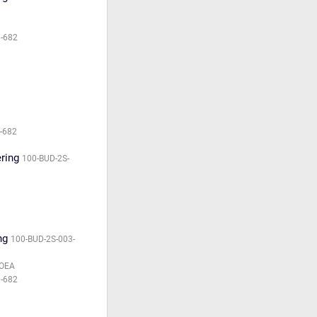
-682
-682
ering
100-BUD-2S-
ng
100-BUD-2S-003-
MOEA
-682