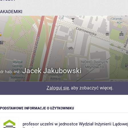
AKADEMIKI
POMOC
Jacek Jakubowski
dr hab. inż.
Zaloguj się
, aby zobaczyć więcej.
PODSTAWOWE INFORMACJE O UŻYTKOWNIKU
profesor uczelni w jednostce
Wydział Inżynierii Lądowe