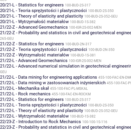
20/21-L - Statistics for engineers
100-BUD-2S-317
20/21-L - Teoria sprężystości i plastyczności
100-BUD-2S-350
20/21-L - Theory of elasticity and plasticity
100-BUD-2S-352-GEU
20/21-L - Wytrzymałość materiałów
100-BUD-1S-382
21/22-Z - Advanced Geomechanics
100-IGR-2S-002-MEN
21/22-Z - Probability and statistics in civil and geotechnical engine
265-GEU
21/22-Z - Statistics for engineers
100-BUD-2N-317
21/22-Z - Teoria sprężystości i plastyczności
100-BUD-2N-350
21/22-Z - Wytrzymałość materiałów
100-BUD-1S-381
21/22-L - Advanced Geomechanics
100-IGR-2S-002-MEN
21/22-L - Advanced numerical simulation in geotechnical engineeri
GEU
21/22-L - Data mining for engineering applications
455-100-FAC-EN-D
21/22-L - Data mining w zastosowaniach inżynierskich
455-100-FAC-
21/22-L - Mechanika skał
455-100-FAC-PL-MSKAL
21/22-L - Rock mechanics
455-100-FAC-EN-ROCKM
21/22-L - Statistics for engineers
100-BUD-2S-317
21/22-L - Teoria sprężystości i plastyczności
100-BUD-2S-350
21/22-L - Theory of elasticity and plasticity
100-BUD-2S-352-GEU
21/22-L - Wytrzymałość materiałów
100-BUD-1S-382
22/23-Z - Introduction to Rock Mechanics
100-100-1S-116
22/23-Z - Probability and statistics in civil and geotechnical engine