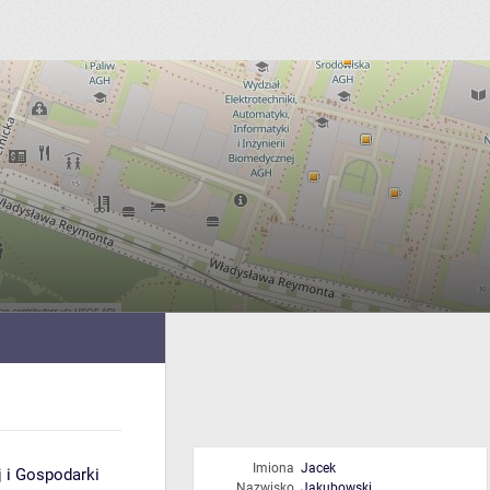
Imiona
Jacek
j i Gospodarki
Nazwisko
Jakubowski