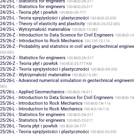
24/25-L - Statistics for engineers
100-BUD-2N-317
24/25-L - Statistics for engineers
100-BUD-2S-317
24/25-L - Teoria płyt i powłok
100-BUD-2N-777
24/25-L - Teoria sprężystości i plastyczności
100-BUD-2S-350
24/25-L - Theory of elasticity and plasticity
100-BUD-2S-352-GEU
24/25-L - Wytrzymałość materiałów
100-BUD-1S-382
25/26-Z - Introduction to Data Science for Civil Engineers
100-BUD-1S
25/26-Z - Introduction to Rock Mechanics
100-100-1S-116
25/26-Z - Probability and statistics in civil and geotechnical engine
265-GEU
25/26-Z - Statistics for engineers
100-BUD-2N-317
25/26-Z - Teoria płyt i powłok
100-BUD-2S-777-KBI
25/26-Z - Teoria sprężystości i plastyczności
100-BUD-2N-350
25/26-Z - Wytrzymałość materiałów
100-BUD-1S-381
25/26-L - Advanced numerical simulation in geotechnical engineeri
GEU
25/26-L - Applied Geomechanics
100-BUD-1N-011
25/26-L - Introduction to Data Science for Civil Engineers
100-BUD-1N
25/26-L - Introduction to Rock Mechanics
100-BUD-1N-116
25/26-L - Introduction to Rock Mechanics
100-IKS-1N-116
25/26-L - Statistics for engineers
100-BUD-2N-317
25/26-L - Statistics for engineers
100-BUD-2S-317
25/26-L - Teoria płyt i powłok
100-BUD-2N-777
25/26-L - Teoria sprężystości i plastyczności
100-BUD-2S-350