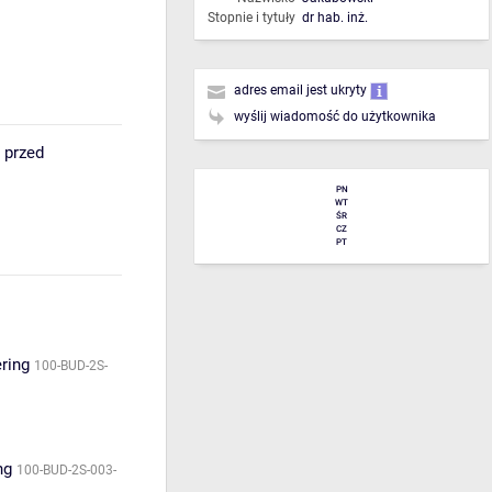
Stopnie i tytuły
dr hab. inż.
adres email jest ukryty
wyślij wiadomość do użytkownika
 przed
PN
WT
ŚR
CZ
PT
ering
100-BUD-2S-
ng
100-BUD-2S-003-