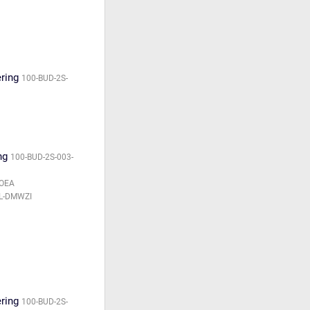
ering
100-BUD-2S-
ng
100-BUD-2S-003-
MOEA
PL-DMWZI
ering
100-BUD-2S-