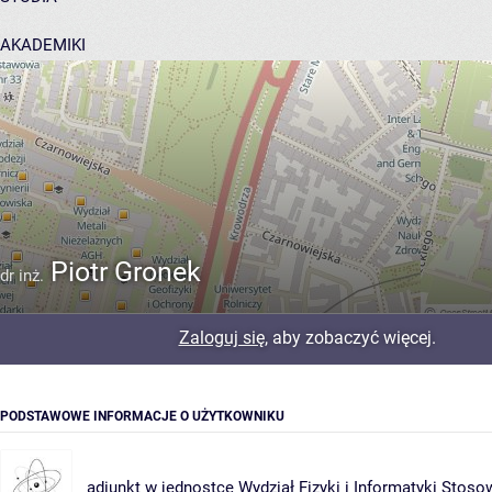
AKADEMIKI
POMOC
Piotr Gronek
dr inż.
Zaloguj się
, aby zobaczyć więcej.
PODSTAWOWE INFORMACJE O UŻYTKOWNIKU
adiunkt w jednostce
Wydział Fizyki i Informatyki Stoso