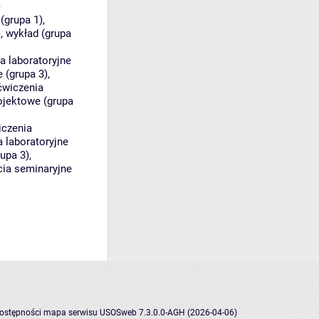
)
(grupa 1)
,
)
,
wykład (grupa
a laboratoryjne
e (grupa 3)
,
ćwiczenia
ojektowe (grupa
iczenia
 laboratoryjne
upa 3)
,
cia seminaryjne
dostępności
mapa serwisu
USOSweb 7.3.0.0-AGH (2026-04-06)