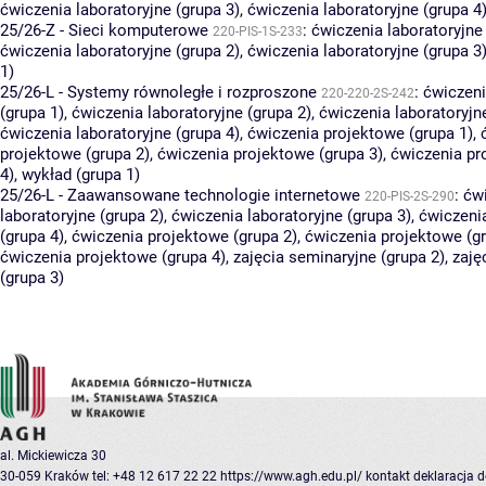
ćwiczenia laboratoryjne (grupa 3)
,
ćwiczenia laboratoryjne (grupa 4
25/26-Z - Sieci komputerowe
:
ćwiczenia laboratoryjne 
220-PIS-1S-233
ćwiczenia laboratoryjne (grupa 2)
,
ćwiczenia laboratoryjne (grupa 3
1)
25/26-L - Systemy równoległe i rozproszone
:
ćwiczeni
220-220-2S-242
(grupa 1)
,
ćwiczenia laboratoryjne (grupa 2)
,
ćwiczenia laboratoryjn
ćwiczenia laboratoryjne (grupa 4)
,
ćwiczenia projektowe (grupa 1)
,
projektowe (grupa 2)
,
ćwiczenia projektowe (grupa 3)
,
ćwiczenia pr
4)
,
wykład (grupa 1)
25/26-L - Zaawansowane technologie internetowe
:
ćw
220-PIS-2S-290
laboratoryjne (grupa 2)
,
ćwiczenia laboratoryjne (grupa 3)
,
ćwiczenia
(grupa 4)
,
ćwiczenia projektowe (grupa 2)
,
ćwiczenia projektowe (gr
ćwiczenia projektowe (grupa 4)
,
zajęcia seminaryjne (grupa 2)
,
zaję
(grupa 3)
al. Mickiewicza 30
30-059 Kraków
tel: +48 12 617 22 22
https://www.agh.edu.pl/
kontakt
deklaracja 