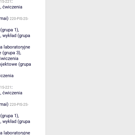
:
-1S-221
)
,
ćwiczenia
amai)
220-PIS-2S-
(grupa 1)
,
)
,
wykład (grupa
a laboratoryjne
e (grupa 3)
,
ćwiczenia
ojektowe (grupa
iczenia
:
-1S-221
)
,
ćwiczenia
amai)
220-PIS-2S-
(grupa 1)
,
)
,
wykład (grupa
a laboratoryjne