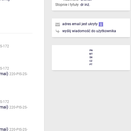
Stopnie i tytuły
dr inż.
adres email jest ukryty
wyślij wiadomość do użytkownika
2S-172
PN
WT
ŚR
CZ
PT
2S-172
amai)
220-PIS-2S-
2S-172
amai)
220-PIS-2S-
amai)
220-PIS-2S-