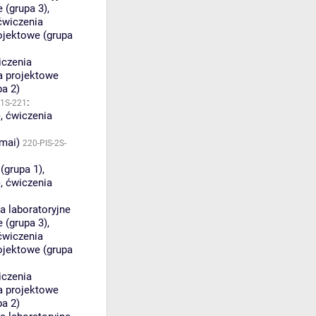
e (grupa 3)
,
ćwiczenia
ojektowe (grupa
iczenia
a projektowe
pa 2)
:
-1S-221
)
,
ćwiczenia
amai)
220-PIS-2S-
(grupa 1)
,
)
,
ćwiczenia
a laboratoryjne
e (grupa 3)
,
ćwiczenia
ojektowe (grupa
iczenia
a projektowe
pa 2)