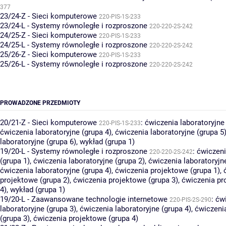
377
23/24-Z - Sieci komputerowe
220-PIS-1S-233
23/24-L - Systemy równoległe i rozproszone
220-220-2S-242
24/25-Z - Sieci komputerowe
220-PIS-1S-233
24/25-L - Systemy równoległe i rozproszone
220-220-2S-242
25/26-Z - Sieci komputerowe
220-PIS-1S-233
25/26-L - Systemy równoległe i rozproszone
220-220-2S-242
PROWADZONE PRZEDMIOTY
20/21-Z - Sieci komputerowe
:
ćwiczenia laboratoryjne 
220-PIS-1S-233
ćwiczenia laboratoryjne (grupa 4)
,
ćwiczenia laboratoryjne (grupa 5
laboratoryjne (grupa 6)
,
wykład (grupa 1)
19/20-L - Systemy równoległe i rozproszone
:
ćwiczeni
220-220-2S-242
(grupa 1)
,
ćwiczenia laboratoryjne (grupa 2)
,
ćwiczenia laboratoryjn
ćwiczenia laboratoryjne (grupa 4)
,
ćwiczenia projektowe (grupa 1)
,
projektowe (grupa 2)
,
ćwiczenia projektowe (grupa 3)
,
ćwiczenia pr
4)
,
wykład (grupa 1)
19/20-L - Zaawansowane technologie internetowe
:
ćw
220-PIS-2S-290
laboratoryjne (grupa 3)
,
ćwiczenia laboratoryjne (grupa 4)
,
ćwiczeni
(grupa 3)
,
ćwiczenia projektowe (grupa 4)