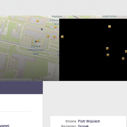
Imiona
Piotr Wojciech
wanej
Nazwisko
Gronek