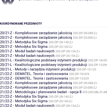
KOORDYNOWANE PRZEDMIOTY
20/21-Z - Kompleksowe zarządzanie jakością
200-ZIP-2N-088-ZJ
20/21-Z - Kompleksowe zarządzanie jakością
200-ZIP-2S-088-ZJ
20/21-Z - Metodyka Six Sigma
200-ZIP-2N-140-ZJ
20/21-Z - Metodyka Six Sigma
200-ZIP-2S-140-ZJ
20/21-Z - Moduł badań naukowych
200-ZIP-2N-154-ZJ
20/21-Z - Moduł badań naukowych
200-ZIP-2S-154-ZJ
20/21-L - Kwalitologiczne podstawy inżynierii produkcji
200-ZIP-1N-09
20/21-L - Kwalitologiczne podstawy inżynierii produkcji
200-ZIP-1S-09
20/21-L - Metody i narzędzia inżynierii produkcji
200-ZIP-1S-132
21/22-Z - DEMATEL. Teoria i zastosowania
200-ZIP-1N-029
21/22-Z - DEMATEL. Teoria i zastosowania
200-ZIP-1S-029
21/22-Z - Kompleksowe zarządzanie jakością
200-ZIP-2N-088-ZJ
21/22-Z - Kompleksowe zarządzanie jakością
200-ZIP-2S-088-ZJ
21/22-Z - Metodologia i planowanie badań - opcja 8
455-200-OBL-PL-M
21/22-Z - Metodyka Six Sigma
200-ZIP-2N-140-ZJ
21/22-Z - Metodyka Six Sigma
200-ZIP-2S-140-ZJ
21/22-Z - Moduł badań naukowych
200-ZIP-2N-154-ZJ