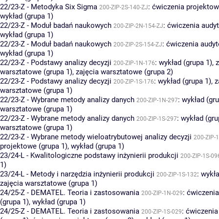
22/23-Z - Metodyka Six Sigma
:
ćwiczenia projektow
200-ZIP-2S-140-ZJ
wykład (grupa 1)
22/23-Z - Moduł badań naukowych
:
ćwiczenia audyt
200-ZIP-2N-154-ZJ
wykład (grupa 1)
22/23-Z - Moduł badań naukowych
:
ćwiczenia audyt
200-ZIP-2S-154-ZJ
wykład (grupa 1)
22/23-Z - Podstawy analizy decyzji
:
wykład (grupa 1)
,
z
200-ZIP-1N-176
warsztatowe (grupa 1)
,
zajęcia warsztatowe (grupa 2)
22/23-Z - Podstawy analizy decyzji
:
wykład (grupa 1)
,
z
200-ZIP-1S-176
warsztatowe (grupa 1)
22/23-Z - Wybrane metody analizy danych
:
wykład (gru
200-ZIP-1N-297
warsztatowe (grupa 1)
22/23-Z - Wybrane metody analizy danych
:
wykład (gru
200-ZIP-1S-297
warsztatowe (grupa 1)
22/23-Z - Wybrane metody wieloatrybutowej analizy decyzji
200-ZIP-
projektowe (grupa 1)
,
wykład (grupa 1)
23/24-L - Kwalitologiczne podstawy inżynierii produkcji
200-ZIP-1S-09
1)
23/24-L - Metody i narzędzia inżynierii produkcji
:
wykła
200-ZIP-1S-132
zajęcia warsztatowe (grupa 1)
24/25-Z - DEMATEL. Teoria i zastosowania
:
ćwiczenia
200-ZIP-1N-029
(grupa 1)
,
wykład (grupa 1)
24/25-Z - DEMATEL. Teoria i zastosowania
:
ćwiczenia
200-ZIP-1S-029