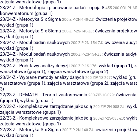
zajęcia warsztatowe (grupa 1)
23/24-Z - Metodologia i planowanie badań - opcja 8
455-200-OBL-PL-M
konwersatorium (grupa 1)
23/24-Z - Metodyka Six Sigma
:
ćwiczenia projektow
200-ZIP-2N-140-ZJ
wykład (grupa 1)
23/24-Z - Metodyka Six Sigma
:
ćwiczenia projektow
200-ZIP-2S-140-ZJ
wykład (grupa 1)
23/24-Z - Moduł badań naukowych
:
ćwiczenia audyt
200-ZIP-2N-154-ZJ
wykład (grupa 1)
23/24-Z - Moduł badań naukowych
:
ćwiczenia audyt
200-ZIP-2S-154-ZJ
wykład (grupa 1)
23/24-Z - Podstawy analizy decyzji
:
wykład (grupa 1)
,
z
200-ZIP-1S-176
warsztatowe (grupa 1)
,
zajęcia warsztatowe (grupa 2)
23/24-Z - Wybrane metody analizy danych
:
wykład (gru
200-ZIP-1S-297
warsztatowe (grupa 1)
,
zajęcia warsztatowe (grupa 2)
,
zajęcia wars
3)
22/23-Z - DEMATEL. Teoria i zastosowania
:
ćwiczenia
200-ZIP-1S-029
(grupa 1)
,
wykład (grupa 1)
22/23-Z - Kompleksowe zarządzanie jakością
:
wykł
200-ZIP-2N-088-ZJ
zajęcia warsztatowe (grupa 1)
22/23-Z - Kompleksowe zarządzanie jakością
:
wykła
200-ZIP-2S-088-ZJ
zajęcia warsztatowe (grupa 1)
22/23-Z - Metodyka Six Sigma
:
ćwiczenia projektow
200-ZIP-2N-140-ZJ
wykład (grupa 1)