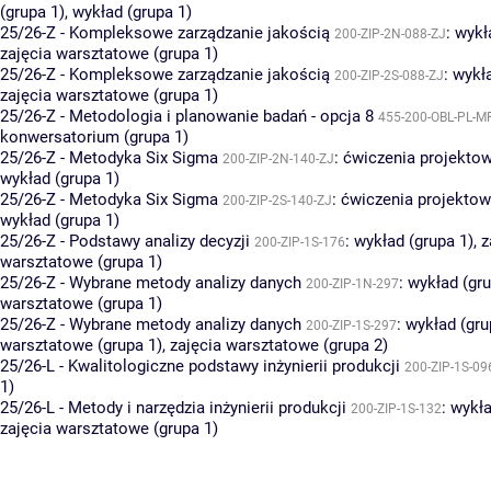
(grupa 1)
,
wykład (grupa 1)
25/26-Z - Kompleksowe zarządzanie jakością
:
wykł
200-ZIP-2N-088-ZJ
zajęcia warsztatowe (grupa 1)
25/26-Z - Kompleksowe zarządzanie jakością
:
wykła
200-ZIP-2S-088-ZJ
zajęcia warsztatowe (grupa 1)
25/26-Z - Metodologia i planowanie badań - opcja 8
455-200-OBL-PL-M
konwersatorium (grupa 1)
25/26-Z - Metodyka Six Sigma
:
ćwiczenia projektow
200-ZIP-2N-140-ZJ
wykład (grupa 1)
25/26-Z - Metodyka Six Sigma
:
ćwiczenia projektow
200-ZIP-2S-140-ZJ
wykład (grupa 1)
25/26-Z - Podstawy analizy decyzji
:
wykład (grupa 1)
,
z
200-ZIP-1S-176
warsztatowe (grupa 1)
25/26-Z - Wybrane metody analizy danych
:
wykład (gru
200-ZIP-1N-297
warsztatowe (grupa 1)
25/26-Z - Wybrane metody analizy danych
:
wykład (gru
200-ZIP-1S-297
warsztatowe (grupa 1)
,
zajęcia warsztatowe (grupa 2)
25/26-L - Kwalitologiczne podstawy inżynierii produkcji
200-ZIP-1S-09
1)
25/26-L - Metody i narzędzia inżynierii produkcji
:
wykła
200-ZIP-1S-132
zajęcia warsztatowe (grupa 1)