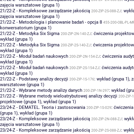
zajęcia warsztatowe (grupa 1)
21/22-Z - Kompleksowe zarządzanie jakością
:
wykła
200-ZIP-2S-088-ZJ
zajęcia warsztatowe (grupa 1)
21/22-Z - Metodologia i planowanie badań - opcja 8
455-200-OBL-PL-M
konwersatorium (grupa 1)
21/22-Z - Metodyka Six Sigma
:
ćwiczenia projektow
200-ZIP-2N-140-ZJ
wykład (grupa 1)
21/22-Z - Metodyka Six Sigma
:
ćwiczenia projektow
200-ZIP-2S-140-ZJ
wykład (grupa 1)
21/22-Z - Moduł badań naukowych
:
ćwiczenia audyt
200-ZIP-2N-154-ZJ
wykład (grupa 1)
21/22-Z - Moduł badań naukowych
:
ćwiczenia audyt
200-ZIP-2S-154-ZJ
wykład (grupa 1)
21/22-Z - Podstawy analizy decyzji
:
wykład (grupa 1)
,
z
200-ZIP-1S-176
warsztatowe (grupa 1)
21/22-Z - Wybrane metody analizy danych
:
wykład (gru
200-ZIP-1N-297
21/22-Z - Wybrane metody wieloatrybutowej analizy decyzji
200-ZIP-
projektowe (grupa 1)
,
wykład (grupa 1)
23/24-Z - DEMATEL. Teoria i zastosowania
:
ćwiczenia
200-ZIP-1S-029
(grupa 1)
,
wykład (grupa 1)
23/24-Z - Kompleksowe zarządzanie jakością
:
wykł
200-ZIP-2N-088-ZJ
zajęcia warsztatowe (grupa 1)
23/24-Z - Kompleksowe zarządzanie jakością
:
wykła
200-ZIP-2S-088-ZJ