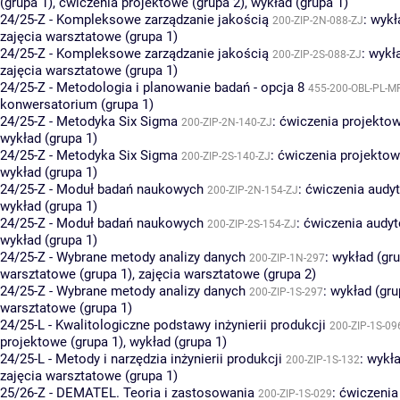
(grupa 1)
,
ćwiczenia projektowe (grupa 2)
,
wykład (grupa 1)
24/25-Z - Kompleksowe zarządzanie jakością
:
wykł
200-ZIP-2N-088-ZJ
zajęcia warsztatowe (grupa 1)
24/25-Z - Kompleksowe zarządzanie jakością
:
wykła
200-ZIP-2S-088-ZJ
zajęcia warsztatowe (grupa 1)
24/25-Z - Metodologia i planowanie badań - opcja 8
455-200-OBL-PL-M
konwersatorium (grupa 1)
24/25-Z - Metodyka Six Sigma
:
ćwiczenia projektow
200-ZIP-2N-140-ZJ
wykład (grupa 1)
24/25-Z - Metodyka Six Sigma
:
ćwiczenia projektow
200-ZIP-2S-140-ZJ
wykład (grupa 1)
24/25-Z - Moduł badań naukowych
:
ćwiczenia audyt
200-ZIP-2N-154-ZJ
wykład (grupa 1)
24/25-Z - Moduł badań naukowych
:
ćwiczenia audyt
200-ZIP-2S-154-ZJ
wykład (grupa 1)
24/25-Z - Wybrane metody analizy danych
:
wykład (gru
200-ZIP-1N-297
warsztatowe (grupa 1)
,
zajęcia warsztatowe (grupa 2)
24/25-Z - Wybrane metody analizy danych
:
wykład (gru
200-ZIP-1S-297
warsztatowe (grupa 1)
24/25-L - Kwalitologiczne podstawy inżynierii produkcji
200-ZIP-1S-09
projektowe (grupa 1)
,
wykład (grupa 1)
24/25-L - Metody i narzędzia inżynierii produkcji
:
wykła
200-ZIP-1S-132
zajęcia warsztatowe (grupa 1)
25/26-Z - DEMATEL. Teoria i zastosowania
:
ćwiczenia
200-ZIP-1S-029