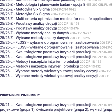
200-ZIP-2S-088-ZJ
25/26-Z - Metodologia i planowanie badań - opcja 8
455-200-OBL-PL-M
25/26-Z - Metodyka Six Sigma
200-ZIP-2N-140-ZJ
25/26-Z - Metodyka Six Sigma
200-ZIP-2S-140-ZJ
25/26-Z - Multi-criteria optimization models for real life application
25/26-Z - Podstawy analizy decyzji
200-ZIP-1N-176
25/26-Z - Podstawy analizy decyzji
200-ZIP-1S-176
25/26-Z - Wybrane metody analizy danych
200-ZIP-1N-297
25/26-Z - Wybrane metody analizy danych
200-ZIP-1S-297
25/26-L - FLOSS - wybrane oprogramowanie i zastosowania
200-ZIP-
25/26-L - FLOSS - wybrane oprogramowanie i zastosowania
200-ZIP-
25/26-L - Kwalitologiczne podstawy inżynierii produkcji
200-ZIP-1N-09
25/26-L - Kwalitologiczne podstawy inżynierii produkcji
200-ZIP-1S-09
25/26-L - Metody i narzędzia inżynierii produkcji
200-ZIP-1N-132
25/26-L - Metody i narzędzia inżynierii produkcji
200-ZIP-1S-132
25/26-L - Wybrane metody wieloatrybutowej analizy decyzji
200-ZIP-
25/26-L - Wybrane metody wieloatrybutowej analizy decyzji
200-ZIP-
PROWADZONE PRZEDMIOTY
20/21-L - Kwalitologiczne podstawy inżynierii produkcji
200-ZIP-1N-09
projektowe (grupa 1)
,
ćwiczenia projektowe (grupa 2)
,
wykład (grup