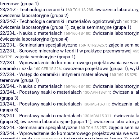
terenowe (grupa 1)
23/24-Z - Technologia ceramiki
:
ćwiczenia laboratory
160-TCH-1S-285
ćwiczenia laboratoryjne (grupa 2)
23/24-Z - Technologia ceramiki i materiałów ogniotrwałych
160-TCH-
ćwiczenia laboratoryjne (grupa 1)
,
zajęcia seminaryjne (grupa 1)
22/23-L - Nauka o materiałach
:
ćwiczenia laboratoryjn
160-160-1S-180
ćwiczenia laboratoryjne (grupa 4)
22/23-L - Seminarium specjalistyczne
:
zajęcia semina
160-TCH-2S-257
22/23-L - Surowce mineralne w teorii i w praktyce przemysłowej
455
:
zajęcia seminaryjne (grupa 1)
SMTPP
22/23-L - Wprowadzenie do komputerowego projektowania we wzor
ceramiki i szkła
:
ćwiczenia projektowe (grupa 1)
,
wykł
160-CER-1S-326
22/23-L - Wstęp do ceramiki i inżynierii materiałowej
:
160-160-1S-329
terenowe (grupa 1)
23/24-L - Nauka o materiałach
:
ćwiczenia laboratoryjn
160-160-1S-180
23/24-L - Podstawy nauki o materiałach
:
ćwiczenia la
130-APR-1S-311
(grupa 3)
23/24-L - Podstawy nauki o materiałach
:
ćwiczenia la
130-IME-1S-311
(grupa 5)
23/24-L - Podstawy nauki o materiałach
:
ćwiczenia l
130-MBM-1S-311
(grupa 8)
,
ćwiczenia laboratoryjne (grupa 11)
,
ćwiczenia laboratoryj
23/24-L - Seminarium specjalistyczne
:
zajęcia semina
160-TCH-2S-257
23/24-L - Wprowadzenie do komputerowego projektowania we wzor