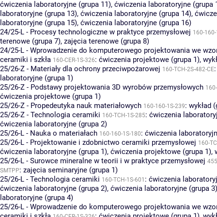
ćwiczenia laboratoryjne (grupa 11)
,
ćwiczenia laboratoryjne (grupa 
laboratoryjne (grupa 13)
,
ćwiczenia laboratoryjne (grupa 14)
,
ćwicze
laboratoryjne (grupa 15)
,
ćwiczenia laboratoryjne (grupa 16)
24/25-L - Procesy technologiczne w praktyce przemysłowej
160-160-
terenowe (grupa 7)
,
zajęcia terenowe (grupa 8)
24/25-L - Wprowadzenie do komputerowego projektowania we wzor
ceramiki i szkła
:
ćwiczenia projektowe (grupa 1)
,
wykł
160-CER-1S-326
25/26-Z - Materiały dla ochrony przeciwpożarowej
160-TCH-2S-482-CE
laboratoryjne (grupa 1)
25/26-Z - Podstawy projektowania 3D wyrobów przemysłowych
160
ćwiczenia projektowe (grupa 1)
25/26-Z - Propedeutyka nauk materiałowych
:
wykład (
160-160-1S-239
25/26-Z - Technologia ceramiki
:
ćwiczenia laboratory
160-TCH-1S-285
ćwiczenia laboratoryjne (grupa 2)
25/26-L - Nauka o materiałach
:
ćwiczenia laboratoryjn
160-160-1S-180
25/26-L - Projektowanie i zdobnictwo ceramiki przemysłowej
160-TC
ćwiczenia laboratoryjne (grupa 1)
,
ćwiczenia projektowe (grupa 1)
,
25/26-L - Surowce mineralne w teorii i w praktyce przemysłowej
455
:
zajęcia seminaryjne (grupa 1)
SMTPP
25/26-L - Technologia ceramiki
:
ćwiczenia laboratoryj
160-TCH-1S-601
ćwiczenia laboratoryjne (grupa 2)
,
ćwiczenia laboratoryjne (grupa 3
laboratoryjne (grupa 4)
25/26-L - Wprowadzenie do komputerowego projektowania we wzor
ceramiki i szkła
:
ćwiczenia projektowe (grupa 1)
,
wykł
160-CER-1S-326