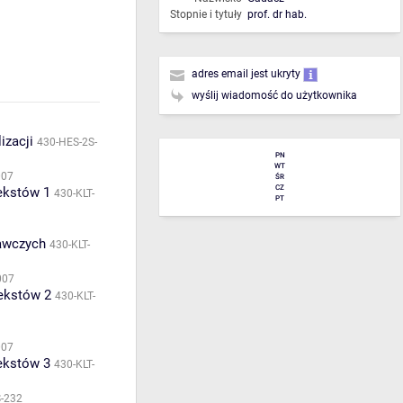
Stopnie i tytuły
prof. dr hab.
adres email jest ukryty
wyślij wiadomość do użytkownika
izacji
430-HES-2S-
PN
WT
007
ŚR
CZ
tekstów 1
430-KLT-
PT
nawczych
430-KLT-
007
tekstów 2
430-KLT-
007
tekstów 3
430-KLT-
S-232