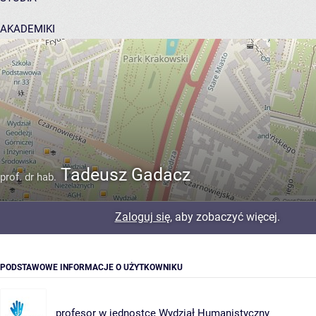
AKADEMIKI
POMOC
Tadeusz Gadacz
prof. dr hab.
Zaloguj się
, aby zobaczyć więcej.
PODSTAWOWE INFORMACJE O UŻYTKOWNIKU
profesor w jednostce
Wydział Humanistyczny