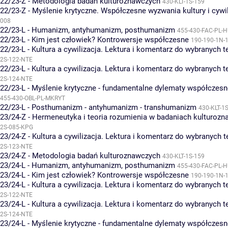
22/23-Z - Metodologia badań kulturoznawczych
430-KLT-1S-159
22/23-Z - Myślenie krytyczne. Współczesne wyzwania kultury i cywil
008
22/23-L - Humanizm, antyhumanizm, posthumanizm
455-430-FAC-PL-
22/23-L - Kim jest człowiek? Kontrowersje współczesne
190-190-1N-
22/23-L - Kultura a cywilizacja. Lektura i komentarz do wybranych 
2S-122-NTE
22/23-L - Kultura a cywilizacja. Lektura i komentarz do wybranych 
2S-124-NTE
22/23-L - Myślenie krytyczne - fundamentalne dylematy współczesnej
455-430-OBL-PL-MKRYT
22/23-L - Posthumanizm - antyhumanizm - transhumanizm
430-KLT-1
23/24-Z - Hermeneutyka i teoria rozumienia w badaniach kulturoz
2S-085-KPG
23/24-Z - Kultura a cywilizacja. Lektura i komentarz do wybranych 
2S-123-NTE
23/24-Z - Metodologia badań kulturoznawczych
430-KLT-1S-159
23/24-L - Humanizm, antyhumanizm, posthumanizm
455-430-FAC-PL-
23/24-L - Kim jest człowiek? Kontrowersje współczesne
190-190-1N-
23/24-L - Kultura a cywilizacja. Lektura i komentarz do wybranych 
2S-122-NTE
23/24-L - Kultura a cywilizacja. Lektura i komentarz do wybranych 
2S-124-NTE
23/24-L - Myślenie krytyczne - fundamentalne dylematy współczesnej