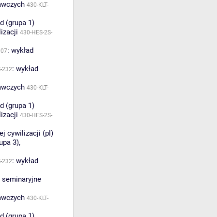
nawczych
430-KLT-
d (grupa 1)
izacji
430-HES-2S-
:
wykład
007
:
wykład
S-232
nawczych
430-KLT-
d (grupa 1)
izacji
430-HES-2S-
 cywilizacji (pl)
upa 3)
,
:
wykład
S-232
a seminaryjne
nawczych
430-KLT-
d (grupa 1)