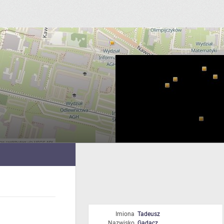
Imiona
Tadeusz
Nazwisko
Gadacz