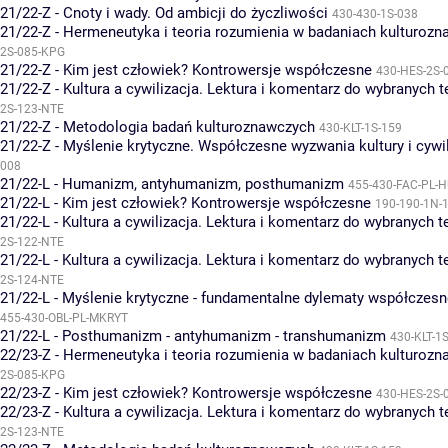
21/22-Z - Cnoty i wady. Od ambicji do życzliwości
430-430-1S-038
21/22-Z - Hermeneutyka i teoria rozumienia w badaniach kulturoz
2S-085-KPG
21/22-Z - Kim jest człowiek? Kontrowersje współczesne
430-HES-2S-
21/22-Z - Kultura a cywilizacja. Lektura i komentarz do wybranych 
2S-123-NTE
21/22-Z - Metodologia badań kulturoznawczych
430-KLT-1S-159
21/22-Z - Myślenie krytyczne. Współczesne wyzwania kultury i cywil
008
21/22-L - Humanizm, antyhumanizm, posthumanizm
455-430-FAC-PL-
21/22-L - Kim jest człowiek? Kontrowersje współczesne
190-190-1N-
21/22-L - Kultura a cywilizacja. Lektura i komentarz do wybranych 
2S-122-NTE
21/22-L - Kultura a cywilizacja. Lektura i komentarz do wybranych 
2S-124-NTE
21/22-L - Myślenie krytyczne - fundamentalne dylematy współczesnej
455-430-OBL-PL-MKRYT
21/22-L - Posthumanizm - antyhumanizm - transhumanizm
430-KLT-1
22/23-Z - Hermeneutyka i teoria rozumienia w badaniach kulturoz
2S-085-KPG
22/23-Z - Kim jest człowiek? Kontrowersje współczesne
430-HES-2S-
22/23-Z - Kultura a cywilizacja. Lektura i komentarz do wybranych 
2S-123-NTE