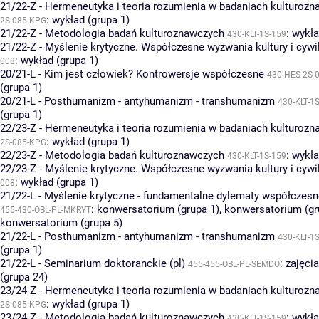
21/22-Z - Hermeneutyka i teoria rozumienia w badaniach kulturoz
:
wykład (grupa 1)
2S-085-KPG
21/22-Z - Metodologia badań kulturoznawczych
:
wykła
430-KLT-1S-159
21/22-Z - Myślenie krytyczne. Współczesne wyzwania kultury i cywil
:
wykład (grupa 1)
008
20/21-L - Kim jest człowiek? Kontrowersje współczesne
430-HES-2S-
(grupa 1)
20/21-L - Posthumanizm - antyhumanizm - transhumanizm
430-KLT-1
(grupa 1)
22/23-Z - Hermeneutyka i teoria rozumienia w badaniach kulturoz
:
wykład (grupa 1)
2S-085-KPG
22/23-Z - Metodologia badań kulturoznawczych
:
wykła
430-KLT-1S-159
22/23-Z - Myślenie krytyczne. Współczesne wyzwania kultury i cywil
:
wykład (grupa 1)
008
21/22-L - Myślenie krytyczne - fundamentalne dylematy współczesnej
:
konwersatorium (grupa 1)
,
konwersatorium (gr
455-430-OBL-PL-MKRYT
konwersatorium (grupa 5)
21/22-L - Posthumanizm - antyhumanizm - transhumanizm
430-KLT-1
(grupa 1)
21/22-L - Seminarium doktoranckie (pl)
:
zajęci
455-455-OBL-PL-SEMDO
(grupa 24)
23/24-Z - Hermeneutyka i teoria rozumienia w badaniach kulturoz
:
wykład (grupa 1)
2S-085-KPG
23/24-Z - Metodologia badań kulturoznawczych
:
wykła
430-KLT-1S-159