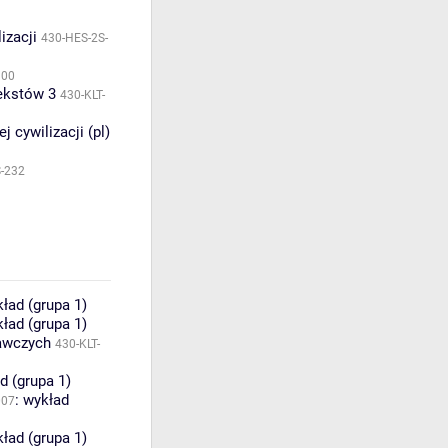
izacji
430-HES-2S-
100
tekstów 3
430-KLT-
 cywilizacji (pl)
S-232
ład (grupa 1)
ład (grupa 1)
nawczych
430-KLT-
d (grupa 1)
:
wykład
007
ład (grupa 1)