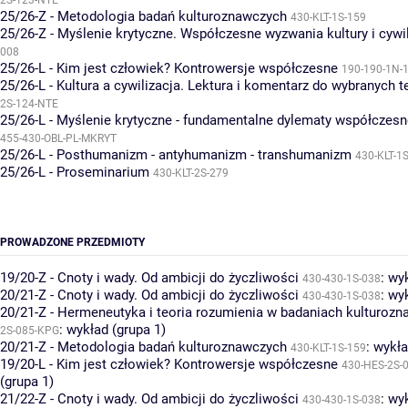
2S-123-NTE
25/26-Z - Metodologia badań kulturoznawczych
430-KLT-1S-159
25/26-Z - Myślenie krytyczne. Współczesne wyzwania kultury i cywil
008
25/26-L - Kim jest człowiek? Kontrowersje współczesne
190-190-1N-
25/26-L - Kultura a cywilizacja. Lektura i komentarz do wybranych 
2S-124-NTE
25/26-L - Myślenie krytyczne - fundamentalne dylematy współczesnej
455-430-OBL-PL-MKRYT
25/26-L - Posthumanizm - antyhumanizm - transhumanizm
430-KLT-1
25/26-L - Proseminarium
430-KLT-2S-279
PROWADZONE PRZEDMIOTY
19/20-Z - Cnoty i wady. Od ambicji do życzliwości
:
wyk
430-430-1S-038
20/21-Z - Cnoty i wady. Od ambicji do życzliwości
:
wyk
430-430-1S-038
20/21-Z - Hermeneutyka i teoria rozumienia w badaniach kulturoz
:
wykład (grupa 1)
2S-085-KPG
20/21-Z - Metodologia badań kulturoznawczych
:
wykła
430-KLT-1S-159
19/20-L - Kim jest człowiek? Kontrowersje współczesne
430-HES-2S-
(grupa 1)
21/22-Z - Cnoty i wady. Od ambicji do życzliwości
:
wyk
430-430-1S-038