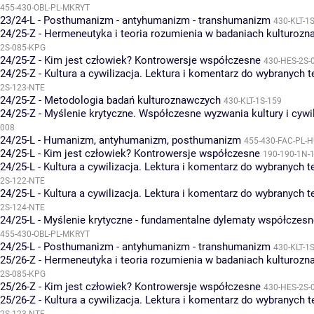
455-430-OBL-PL-MKRYT
23/24-L - Posthumanizm - antyhumanizm - transhumanizm
430-KLT-1
24/25-Z - Hermeneutyka i teoria rozumienia w badaniach kulturoz
2S-085-KPG
24/25-Z - Kim jest człowiek? Kontrowersje współczesne
430-HES-2S-
24/25-Z - Kultura a cywilizacja. Lektura i komentarz do wybranych 
2S-123-NTE
24/25-Z - Metodologia badań kulturoznawczych
430-KLT-1S-159
24/25-Z - Myślenie krytyczne. Współczesne wyzwania kultury i cywil
008
24/25-L - Humanizm, antyhumanizm, posthumanizm
455-430-FAC-PL-
24/25-L - Kim jest człowiek? Kontrowersje współczesne
190-190-1N-
24/25-L - Kultura a cywilizacja. Lektura i komentarz do wybranych 
2S-122-NTE
24/25-L - Kultura a cywilizacja. Lektura i komentarz do wybranych 
2S-124-NTE
24/25-L - Myślenie krytyczne - fundamentalne dylematy współczesnej
455-430-OBL-PL-MKRYT
24/25-L - Posthumanizm - antyhumanizm - transhumanizm
430-KLT-1
25/26-Z - Hermeneutyka i teoria rozumienia w badaniach kulturoz
2S-085-KPG
25/26-Z - Kim jest człowiek? Kontrowersje współczesne
430-HES-2S-
25/26-Z - Kultura a cywilizacja. Lektura i komentarz do wybranych 