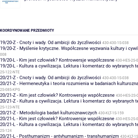
KOORDYNOWANE PRZEDMIOTY
19/20-Z - Cnoty i wady. Od ambicji do życzliwości
430-430-1S-038
19/20-Z - Myślenie krytyczne. Współczesne wyzwania kultury i cywil
008
19/20-L - Kim jest człowiek? Kontrowersje współczesne
430-HES-2S-
19/20-L - Kultura a cywilizacja. Lektura i komentarz do wybranych 
2S-122-NTE
20/21-Z - Cnoty i wady. Od ambicji do życzliwości
430-430-1S-038
20/21-Z - Hermeneutyka i teoria rozumienia w badaniach kulturoz
2S-085-KPG
20/21-Z - Kim jest człowiek? Kontrowersje współczesne
430-HES-2S-
20/21-Z - Kultura a cywilizacja. Lektura i komentarz do wybranych 
2S-123-NTE
20/21-Z - Metodologia badań kulturoznawczych
430-KLT-1S-159
20/21-L - Kim jest człowiek? Kontrowersje współczesne
430-HES-2S-
20/21-L - Kultura a cywilizacja. Lektura i komentarz do wybranych 
2S-124
20/21-L - Posthumanizm - antyhumanizm - transhumanizm
430-KLT-1